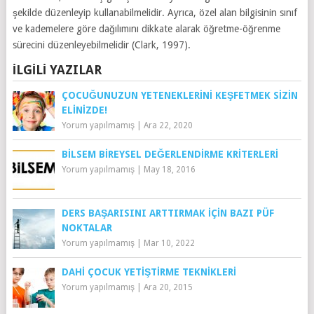
şekilde düzenleyip kullanabilmelidir. Ayrıca, özel alan bilgisinin sınıf
ve kademelere göre dağılımını dikkate alarak öğretme-öğrenme
sürecini düzenleyebilmelidir (Clark, 1997).
İLGILI YAZILAR
ÇOCUĞUNUZUN YETENEKLERINI KEŞFETMEK SIZIN
ELINIZDE!
Yorum yapılmamış
|
Ara 22, 2020
BİLSEM BIREYSEL DEĞERLENDIRME KRITERLERI
Yorum yapılmamış
|
May 18, 2016
DERS BAŞARISINI ARTTIRMAK İÇİN BAZI PÜF
NOKTALAR
Yorum yapılmamış
|
Mar 10, 2022
DAHI ÇOCUK YETIŞTIRME TEKNIKLERI
Yorum yapılmamış
|
Ara 20, 2015