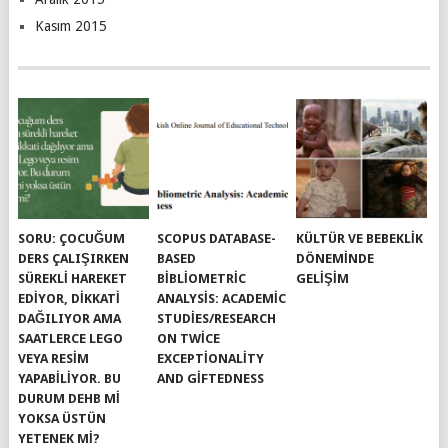
Kasım 2015
SORU: ÇOCUĞUM
SCOPUS DATABASE-
KÜLTÜR VE BEBEKLIK
DERS ÇALIŞIRKEN
BASED
DÖNEMINDE
SÜREKLI HAREKET
BIBLIOMETRIC
GELIŞIM
EDIYOR, DIKKATI
ANALYSIS: ACADEMIC
DAĞILIYOR AMA
STUDIES/RESEARCH
SAATLERCE LEGO
ON TWICE
VEYA RESIM
EXCEPTIONALITY
YAPABILIYOR. BU
AND GIFTEDNESS
DURUM DEHB MI
YOKSA ÜSTÜN
YETENEK MI?