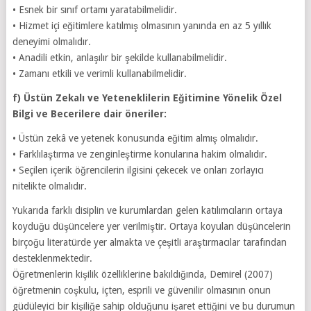
• Esnek bir sınıf ortamı yaratabilmelidir.
• Hizmet içi eğitimlere katılmış olmasının yanında en az 5 yıllık
deneyimi olmalıdır.
• Anadili etkin, anlaşılır bir şekilde kullanabilmelidir.
• Zamanı etkili ve verimli kullanabilmelidir.
f) Üstün Zekalı ve Yeteneklilerin Eğitimine Yönelik Özel
Bilgi ve Becerilere dair öneriler:
• Üstün zekâ ve yetenek konusunda eğitim almış olmalıdır.
• Farklılaştırma ve zenginleştirme konularına hakim olmalıdır.
• Seçilen içerik öğrencilerin ilgisini çekecek ve onları zorlayıcı
nitelikte olmalıdır.
Yukarıda farklı disiplin ve kurumlardan gelen katılımcıların ortaya
koyduğu düşüncelere yer verilmiştir. Ortaya koyulan düşüncelerin
birçoğu literatürde yer almakta ve çeşitli araştırmacılar tarafından
desteklenmektedir.
Öğretmenlerin kişilik özelliklerine bakıldığında, Demirel (2007)
öğretmenin coşkulu, içten, esprili ve güvenilir olmasının onun
güdüleyici bir kişiliğe sahip olduğunu işaret ettiğini ve bu durumun