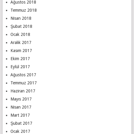
Ağustos 2018
Temmuz 2018
Nisan 2018
Şubat 2018
Ocak 2018
Aralık 2017
Kasım 2017
Ekim 2017
Eylül 2017
Ağustos 2017
Temmuz 2017
Haziran 2017
Mayıs 2017
Nisan 2017
Mart 2017
Şubat 2017
Ocak 2017