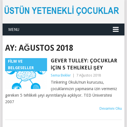
MENU
AY:
AĞUSTOS 2018
GEVER TULLEY: ÇOCUKLAR
FILM VE
IÇIN 5 TEHLIKELI ŞEY
BELGESELLER
Sema Bekler
|
7 Ağustos 2018
Tinkering Okulu’nun kurucusu,
çocuklarınızın yapmasına izin vermeniz
gereken 5 tehlikeli şeyi ayrıntılarıyla açıklıyor. TED Üniversitesi
2007
Devamını Oku