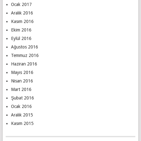
Ocak 2017
Aralık 2016
Kasım 2016
Ekim 2016
Eylül 2016
Ağustos 2016
Temmuz 2016
Haziran 2016
Mayıs 2016
Nisan 2016
Mart 2016
Şubat 2016
Ocak 2016
Aralık 2015
Kasım 2015