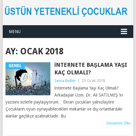
MENU
AY:
OCAK 2018
İNTERNETE BAŞLAMA YAŞI
GENEL
KAÇ OLMALI?
Sema Bekler
|
23 Ocak 2018
İnternete Başlama Yaşı Kaç Olmalı?
Arkadaşlar Uzm. Dr. Ali SATILMIŞ ‘ın
yazısını sizlerle paylaşıyorum. Ekran çocukları yalnızlaştırır
Çocukların oyun oynayabilecekleri mekanlar ve dış ortamlardaki
alanlar geçtikçe azalmaktadır. Bu
Devamını Oku