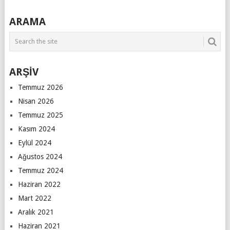
ARAMA
ARŞİV
Temmuz 2026
Nisan 2026
Temmuz 2025
Kasım 2024
Eylül 2024
Ağustos 2024
Temmuz 2024
Haziran 2022
Mart 2022
Aralık 2021
Haziran 2021