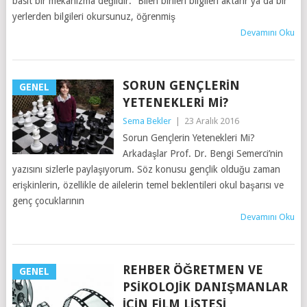
basit bir mekanizma değildir. “Bilen birileri bilgileri aktarır ya da bir
yerlerden bilgileri okursunuz, öğrenmiş
Devamını Oku
SORUN GENÇLERIN
GENEL
YETENEKLERI MI?
Sema Bekler
|
23 Aralık 2016
Sorun Gençlerin Yetenekleri Mi?
Arkadaşlar Prof. Dr. Bengi Semerci’nin
yazısını sizlerle paylaşıyorum. Söz konusu gençlik olduğu zaman
erişkinlerin, özellikle de ailelerin temel beklentileri okul başarısı ve
genç çocuklarının
Devamını Oku
REHBER ÖĞRETMEN VE
GENEL
PSIKOLOJIK DANIŞMANLAR
İÇIN FILM LISTESI