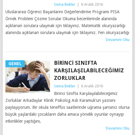
Sema Bekler
|
8 Aralık 2016
Uluslararası Öğrenci Başarılarını Değerlendirme Programı PISA
Örnek Problem Çözme Sorular Okuma becerilerinde alanında
açıklanan sorulara ulaşmak için tıklayınız. Matematik okuryazarlığı
alanında açıklanan sorulara ulaşmak için tıklayınız. Fen okuryazarlığı
Devamını Oku
BIRINCI SINIFTA
GENEL
KARŞILAŞILABILECEĞIMIZ
ZORLUKLAR
Sema Bekler
|
6 Aralık 2016
Birinci Sınıfta Karşılaşılabileceğimiz
Zorluklar Arkadaşlar Klinik Psikolog Aslı Karamuk’un yazısını
paylaşıyorum. Bir okula teneffüs saatlerinde uğrama şansınız olursa
büyük yaşlardaki çocukların daha amaca yönelik oyunlar oynayıp
etkinlikler yaptığını,
Devamını Oku