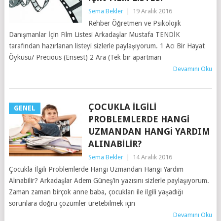
Sema Bekler
|
19 Aralık 2016
Rehber Öğretmen ve Psikolojik
Danışmanlar İçin Film Listesi Arkadaşlar Mustafa TENDİK
tarafından hazırlanan listeyi sizlerle paylaşıyorum. 1 Acı Bir Hayat
Öyküsü/ Precious (Ensest) 2 Ara (Tek bir apartman
Devamını Oku
ÇOCUKLA İLGILI
GENEL
PROBLEMLERDE HANGI
UZMANDAN HANGI YARDIM
ALINABILIR?
Sema Bekler
|
14 Aralık 2016
Çocukla İlgili Problemlerde Hangi Uzmandan Hangi Yardım
Alınabilir? Arkadaşlar Adem Güneş’in yazısını sizlerle paylaşıyorum.
Zaman zaman birçok anne baba, çocukları ile ilgili yaşadığı
sorunlara doğru çözümler üretebilmek için
Devamını Oku