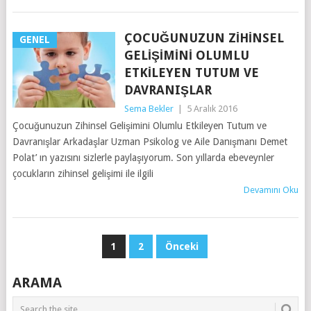
ÇOCUĞUNUZUN ZIHINSEL
GENEL
GELIŞIMINI OLUMLU
ETKILEYEN TUTUM VE
DAVRANIŞLAR
Sema Bekler
|
5 Aralık 2016
Çocuğunuzun Zihinsel Gelişimini Olumlu Etkileyen Tutum ve
Davranışlar Arkadaşlar Uzman Psikolog ve Aile Danışmanı Demet
Polat’ ın yazısını sizlerle paylaşıyorum. Son yıllarda ebeveynler
çocukların zihinsel gelişimi ile ilgili
Devamını Oku
YAZI
1
2
Önceki
SAYFALAMASI
ARAMA