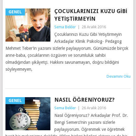
ÇOCUKLARINIZI KUZU GIBI
GENEL
YETIŞTIRMEYIN
Sema Bekler
|
28 Aralık 2016
Çocuklarınızı Kuzu Gibi Yetiştirmeyin
Arkadaşlar Klinik Psikolog- Pedagog
Mehmet Teber’in yazısını sizlerle paylaşıyorum. Günümüzde birçok
anne-baba, çocuklarının özgüven ve sorumluluk sahibi
olmadığından şikâyetçi. Hakkını savunamayan, doğru bildiğini
söyleyemeyen,
Devamını Oku
NASIL ÖĞRENIYORUZ?
GENEL
Sema Bekler
|
26 Aralık 2016
Nasıl Öğreniyoruz? Arkadaşlar Prof. Dr.
Bengi Semerci’nin yazısını sizlerle
paylaşıyorum. Öğrenmek ve öğretmek