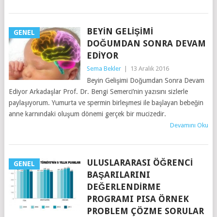
BEYIN GELIŞIMI
GENEL
DOĞUMDAN SONRA DEVAM
EDIYOR
Sema Bekler
|
13 Aralık 2016
Beyin Gelişimi Doğumdan Sonra Devam
Ediyor Arkadaşlar Prof. Dr. Bengi Semerci’nin yazısını sizlerle
paylaşıyorum. Yumurta ve spermin birleşmesi ile başlayan bebeğin
anne karnındaki oluşum dönemi gerçek bir mucizedir.
Devamını Oku
ULUSLARARASI ÖĞRENCI
GENEL
BAŞARILARINI
DEĞERLENDIRME
PROGRAMI PISA ÖRNEK
PROBLEM ÇÖZME SORULAR