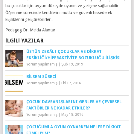
bu çocuklar için uygun düzeyde uyarım ve gelişme sağlanabilir.
Öğrenme sürecinde kendilerini mutlu ve güvenli hissederek
kişiliklerini geliştirebilirler…
Pedagog Dr. Melda Alantar
İLGILI YAZILAR
ÜSTÜN ZEKÂLI ÇOCUKLAR VE DIKKAT
EKSIKLIĞI/HIPERAKTIVITE BOZUKLUĞU İLIŞKISI
Yorum yapılmamış
|
Şub 19, 2019
BILSEM SÜRECI
Yorum yapılmamış
|
Eki 17, 2016
ÇOCUK DAVRANIŞLARINI GENLER VE ÇEVRESEL
FAKTÖRLER NE KADAR ETKILER?
Yorum yapılmamış
|
May 18, 2016
ÇOCUĞUMLA OYUN OYNARKEN NELERE DIKKAT
ETMELIYIM?