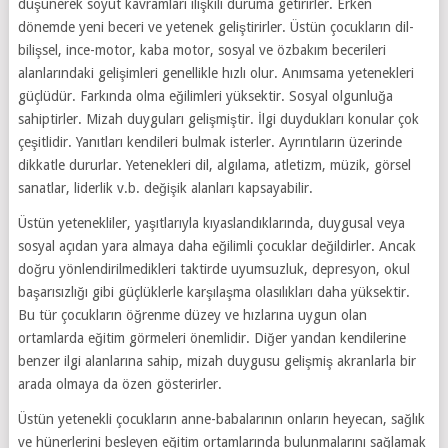
düşünerek soyut kavramları ilişkili duruma getirirler. Erken
dönemde yeni beceri ve yetenek geliştirirler. Üstün çocukların dil-
bilişsel, ince-motor, kaba motor, sosyal ve özbakım becerileri
alanlarındaki gelişimleri genellikle hızlı olur. Anımsama yetenekleri
güçlüdür. Farkında olma eğilimleri yüksektir. Sosyal olgunluğa
sahiptirler. Mizah duyguları gelişmiştir. İlgi duydukları konular çok
çeşitlidir. Yanıtları kendileri bulmak isterler. Ayrıntıların üzerinde
dikkatle dururlar. Yetenekleri dil, algılama, atletizm, müzik, görsel
sanatlar, liderlik v.b. değişik alanları kapsayabilir.
Üstün yetenekliler, yaşıtlarıyla kıyaslandıklarında, duygusal veya
sosyal açıdan yara almaya daha eğilimli çocuklar değildirler. Ancak
doğru yönlendirilmedikleri taktirde uyumsuzluk, depresyon, okul
başarısızlığı gibi güçlüklerle karşılaşma olasılıkları daha yüksektir.
Bu tür çocukların öğrenme düzey ve hızlarına uygun olan
ortamlarda eğitim görmeleri önemlidir. Diğer yandan kendilerine
benzer ilgi alanlarına sahip, mizah duygusu gelişmiş akranlarla bir
arada olmaya da özen gösterirler.
Üstün yetenekli çocukların anne-babalarının onların heyecan, sağlık
ve hünerlerini besleyen eğitim ortamlarında bulunmalarını sağlamak