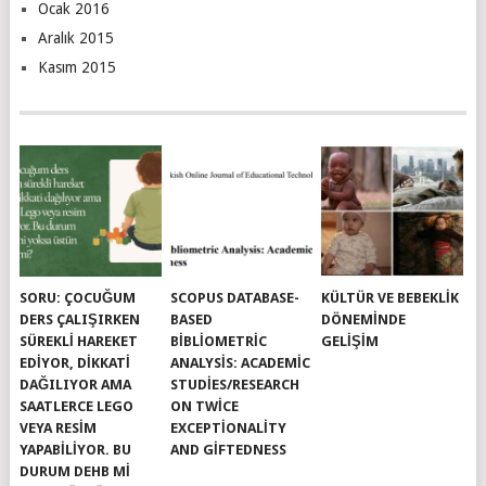
Ocak 2016
Aralık 2015
Kasım 2015
SORU: ÇOCUĞUM
SCOPUS DATABASE-
KÜLTÜR VE BEBEKLIK
DERS ÇALIŞIRKEN
BASED
DÖNEMINDE
SÜREKLI HAREKET
BIBLIOMETRIC
GELIŞIM
EDIYOR, DIKKATI
ANALYSIS: ACADEMIC
DAĞILIYOR AMA
STUDIES/RESEARCH
SAATLERCE LEGO
ON TWICE
VEYA RESIM
EXCEPTIONALITY
YAPABILIYOR. BU
AND GIFTEDNESS
DURUM DEHB MI