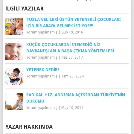
İLGILI YAZILAR
TUZLA VELILERI ÜSTÜN YETENEKLI ÇOCUKLARI
IÇIN BIR ARAYA GELMEK İSTIYOR!!!
Yorum yapılmamış
|
Şub 19, 2016
KÜÇÜK ÇOCUKLARDA İSTEMEDIĞINIZ
DAVRANIŞLARLA BAŞA ÇIKMA YÖNTEMLERI
Yorum yapılmamış
|
Haz 30, 2017
YETENEK NEDIR?
Yorum yapılmamış
|
Tem 23, 2024
RADIKAL HIZLANDIRMA AÇISINDAN TÜRKIYE’NIN
DURUMU
Yorum yapılmamış
|
May 10, 2016
YAZAR HAKKINDA