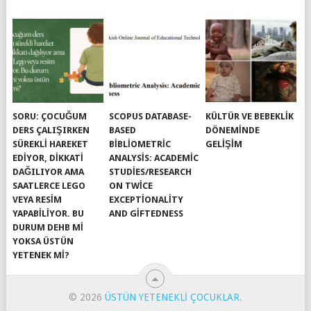
SORU: ÇOCUĞUM
SCOPUS DATABASE-
KÜLTÜR VE BEBEKLIK
DERS ÇALIŞIRKEN
BASED
DÖNEMINDE
SÜREKLI HAREKET
BIBLIOMETRIC
GELIŞIM
EDIYOR, DIKKATI
ANALYSIS: ACADEMIC
DAĞILIYOR AMA
STUDIES/RESEARCH
SAATLERCE LEGO
ON TWICE
VEYA RESIM
EXCEPTIONALITY
YAPABILIYOR. BU
AND GIFTEDNESS
DURUM DEHB MI
YOKSA ÜSTÜN
YETENEK MI?
© 2026
ÜSTÜN YETENEKLI ÇOCUKLAR
.