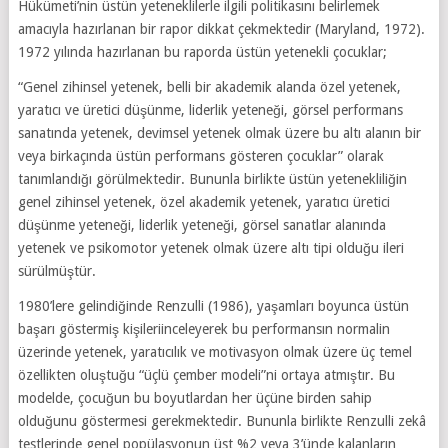
Hükümeti’nin üstün yeteneklilerle ilgili politikasını belirlemek
amacıyla hazırlanan bir rapor dikkat çekmektedir (Maryland, 1972).
1972 yılında hazırlanan bu raporda üstün yetenekli çocuklar;
“Genel zihinsel yetenek, belli bir akademik alanda özel yetenek,
yaratıcı ve üretici düşünme, liderlik yeteneği, görsel performans
sanatında yetenek, devimsel yetenek olmak üzere bu altı alanın bir
veya birkaçında üstün performans gösteren çocuklar” olarak
tanımlandığı görülmektedir. Bununla birlikte üstün yetenekliliğin
genel zihinsel yetenek, özel akademik yetenek, yaratıcı üretici
düşünme yeteneği, liderlik yeteneği, görsel sanatlar alanında
yetenek ve psikomotor yetenek olmak üzere altı tipi olduğu ileri
sürülmüştür.
1980’lere gelindiğinde Renzulli (1986), yaşamları boyunca üstün
başarı göstermiş kişileriinceleyerek bu performansın normalin
üzerinde yetenek, yaratıcılık ve motivasyon olmak üzere üç temel
özellikten oluştuğu “üçlü çember modeli”ni ortaya atmıştır. Bu
modelde, çocuğun bu boyutlardan her üçüne birden sahip
olduğunu göstermesi gerekmektedir. Bununla birlikte Renzulli zekâ
testlerinde genel popülasyonun üst %2 veya 3’ünde kalanların