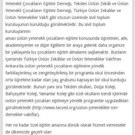
Yetenekli Çocukların Eğitimi Derneği, Tekden Üstün Zekâlı ve Üstün
Yetenekli Çocukların Eğitimi Derneği, Türkiye Üstün Zekalılar ve
Üstün Yetenekliler Vakfı gibi otuzun üzerinde sivil toplum
kuruluşunun kurulduğu görülmektedir. Bu sivil toplum
kuruluşlarının
amacı üstün yetenekli çocukların eğitimi konusunda öğretmen, aile,
akademisyenler ve diğer ilgililerin bir araya gelerek daha organize
bir yaklaşımla bu çocukların eğitim almalarını sağlamaktır. Bunların
içerisinde Türkiye Üstün Zekâlılar ve Üstün Yetenekliler Vakfı’nın
Ankara’da üstün yetenekli çocukların eğitimine yönelik
farklılaştırılmış ve zenginleştirilmiş bir programla okul öncesinden
orta öğretime kadar olan yaş grubunu kapsayan bir okul kurduğu
görülmektedir. Bunun yanı sıra Tekden okulları, Doğa Koleji,
Bahçeşehir Koleji, Yamanlar Koleji gibi özel okulların kendi içlerinde
üstün yetenekli çocukları eğitmeye yönelik programlar uyguladıkları
görülmektedir (http://www.tacved.org/ustun-yetenekliler-icin-
dernekler-vakiflar).
Her ne kadar özel eğitim amacına dönük olarak hizmet vermeseler
de ülkemizde geçerli olan