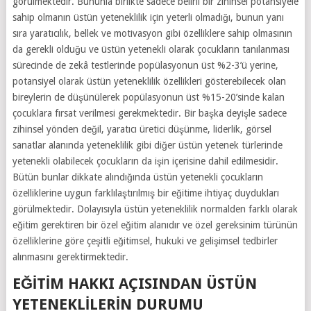
görülmektedir. Bununla birlikte sadece belirli bir zihinsel potansiyele
sahip olmanın üstün yeteneklilik için yeterli olmadığı, bunun yanı
sıra yaratıcılık, bellek ve motivasyon gibi özelliklere sahip olmasının
da gerekli olduğu ve üstün yetenekli olarak çocukların tanılanması
sürecinde de zekâ testlerinde popülasyonun üst %2-3’ü yerine,
potansiyel olarak üstün yeteneklilik özellikleri gösterebilecek olan
bireylerin de düşünülerek popülasyonun üst %15-20’sinde kalan
çocuklara fırsat verilmesi gerekmektedir. Bir başka deyişle sadece
zihinsel yönden değil, yaratıcı üretici düşünme, liderlik, görsel
sanatlar alanında yeteneklilik gibi diğer üstün yetenek türlerinde
yetenekli olabilecek çocukların da işin içerisine dahil edilmesidir.
Bütün bunlar dikkate alındığında üstün yetenekli çocukların
özelliklerine uygun farklılaştırılmış bir eğitime ihtiyaç duydukları
görülmektedir. Dolayısıyla üstün yeteneklilik normalden farklı olarak
eğitim gerektiren bir özel eğitim alanıdır ve özel gereksinim türünün
özelliklerine göre çeşitli eğitimsel, hukuki ve gelişimsel tedbirler
alınmasını gerektirmektedir.
EĞITIM HAKKI AÇISINDAN ÜSTÜN
YETENEKLILERIN DURUMU