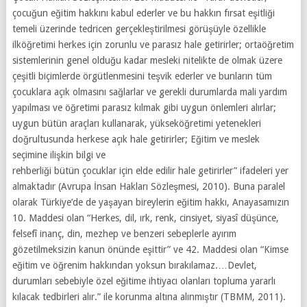
çocuğun eğitim hakkını kabul ederler ve bu hakkın fırsat eşitliği
temeli üzerinde tedricen gerçekleştirilmesi görüşüyle özellikle
ilköğretimi herkes için zorunlu ve parasız hale getirirler; ortaöğretim
sistemlerinin genel olduğu kadar mesleki nitelikte de olmak üzere
çeşitli biçimlerde örgütlenmesini teşvik ederler ve bunların tüm
çocuklara açık olmasını sağlarlar ve gerekli durumlarda mali yardım
yapılması ve öğretimi parasız kılmak gibi uygun önlemleri alırlar;
uygun bütün araçları kullanarak, yükseköğretimi yetenekleri
doğrultusunda herkese açık hale getirirler; Eğitim ve meslek
seçimine ilişkin bilgi ve
rehberliği bütün çocuklar için elde edilir hale getirirler” ifadeleri yer
almaktadır (Avrupa İnsan Hakları Sözleşmesi, 2010). Buna paralel
olarak Türkiye’de de yaşayan bireylerin eğitim hakkı, Anayasamızın
10. Maddesi olan “Herkes, dil, ırk, renk, cinsiyet, siyasî düşünce,
felsefî inanç, din, mezhep ve benzeri sebeplerle ayırım
gözetilmeksizin kanun önünde eşittir” ve 42. Maddesi olan “Kimse
eğitim ve öğrenim hakkından yoksun bırakılamaz.…Devlet,
durumları sebebiyle özel eğitime ihtiyacı olanları topluma yararlı
kılacak tedbirleri alır.” ile korunma altına alınmıştır (TBMM, 2011).