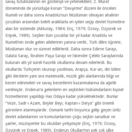
savaş tutuklularının en gösterişli ve yeteneklileri; 2. Murat
döneminde de yürürlüğe konan “Devşirme” düzeni ile önceleri
Rumeli ve daha sonra Anadolu’nun Müslüman olmayan ahalinin
çocukları arasından belirli aralıklarla en iyileri seçip devlet hizmetine
alan bir sistemdir (Akkutay, 1984; Enç, 1979; Özsoy, Özyürek ve
Eripek, 1989). Seçilen tüm çocuklar bir yıl kadar Anadolu ve
Rumeli’nin önde gelen ailelerinin yanına verilir, Türk dilini öğrenir,
Müslüman olur ve sünnet edilirlerdi. Daha sonra Edirne Sarayı,
Galata Saray, İbrahim Paşa Sarayı ve İskender Çelebi Saraylarında
bulunan altı yıl süreli hazırlık okullarına devam ederlerdi. Bu
okullarda Türkçenin okunup yazılması, Arapça, Kur-an, din bilimi
gibi derslerin yanı sıra matematik, müzik gibi alanlarında bilgi ve
beceri edinmeleri ve savaş becerilerini kazanmalarına da ağırlık
verilmiştir. Enderun’a gelenlerin en seçkinleri hükümdarların kişisel
hizmetlerinin yapıldığı Has Odaya kadar yükselmektedir. Bunlar
“Vezir, Sadr-ı Azam, Beyler Beyi, Kaptan-ı Derya” gibi önemli
görevlere atanmışlardır. Osmanlı tarihi boyunca gelip geçen ünlü
devlet adamlarının ve komutanlarının çoğu seçkin sanatkar ve
şairler, müzisyenler bu okuldan yetişmiştir (Enç, 1979; Özsoy,
Özyürek ve Eripek, 1989). Enderun Okulları’nın pek çok ülke