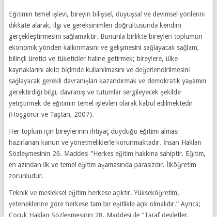
Eğitimin temel işlevi, bireyin bilişsel, duyuşsal ve devimsel yönlerini
dikkate alarak, ilgi ve gereksinimleri doğrultusunda kendini
gerçekleştirmesini sağlamaktır. Bununla birlikte bireyleri toplumun
ekonomik yönden kalkınmasını ve gelişmesini sağlayacak sağlam,
bilinçli üretici ve tüketiciler haline getirmek; bireylere, ülke
kaynaklarını akılcı biçimde kullanılmasını ve değerlendirilmesini
sağlayacak gerekli davranışları kazandırmak ve demokratik yaşamın
gerektirdiği bilgi, davranış ve tutumlar sergileyecek şekilde
yetiştirmek de eğitimin temel işlevleri olarak kabul edilmektedir
(Hoşgörür ve Taştan, 2007).
Her toplum için bireylerinin ihtiyaç duyduğu eğitimi alması
hazırlanan kanun ve yönetmeliklerle korunmaktadır. İnsan Hakları
Sözleşmesinin 26. Maddesi “Herkes eğitim hakkına sahiptir. Eğitim,
en azından ilk ve temel eğitim aşamasında parasızdır. İlköğretim
zorunludur.
Teknik ve mesleksel eğitim herkese açıktır. Yükseköğretim,
yeteneklerine göre herkese tam bir eşitlikle açık olmalıdır.” Ayrıca;
Çocuk Hakları Sözleşmesinin 28. Maddesi ile “Taraf devletler,