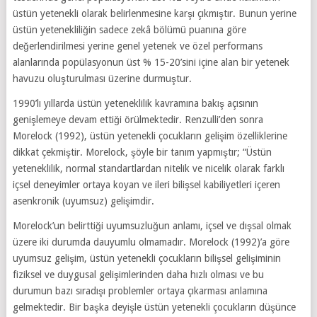
üstün yetenekli olarak belirlenmesine karşı çıkmıştır. Bunun yerine
üstün yetenekliliğin sadece zekâ bölümü puanına göre
değerlendirilmesi yerine genel yetenek ve özel performans
alanlarında popülasyonun üst % 15-20’sini içine alan bir yetenek
havuzu oluşturulması üzerine durmuştur.
1990’lı yıllarda üstün yeteneklilik kavramına bakış açısının
genişlemeye devam ettiği örülmektedir. Renzulli’den sonra
Morelock (1992), üstün yetenekli çocukların gelişim özelliklerine
dikkat çekmiştir. Morelock, şöyle bir tanım yapmıştır; “Üstün
yeteneklilik, normal standartlardan nitelik ve nicelik olarak farklı
içsel deneyimler ortaya koyan ve ileri bilişsel kabiliyetleri içeren
asenkronik (uyumsuz) gelişimdir.
Morelock’un belirttiği uyumsuzluğun anlamı, içsel ve dışsal olmak
üzere iki durumda dauyumlu olmamadır. Morelock (1992)’a göre
uyumsuz gelişim, üstün yetenekli çocukların bilişsel gelişiminin
fiziksel ve duygusal gelişimlerinden daha hızlı olması ve bu
durumun bazı sıradışı problemler ortaya çıkarması anlamına
gelmektedir. Bir başka deyişle üstün yetenekli çocukların düşünce