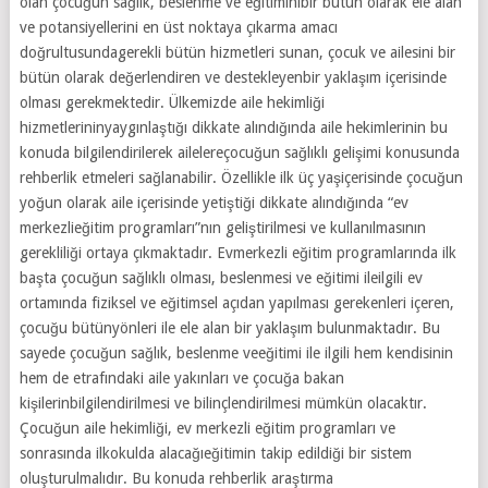
olan çocuğun sağlık, beslenme ve eğitiminibir bütün olarak ele alan
ve potansiyellerini en üst noktaya çıkarma amacı
doğrultusundagerekli bütün hizmetleri sunan, çocuk ve ailesini bir
bütün olarak değerlendiren ve destekleyenbir yaklaşım içerisinde
olması gerekmektedir. Ülkemizde aile hekimliği
hizmetlerininyaygınlaştığı dikkate alındığında aile hekimlerinin bu
konuda bilgilendirilerek ailelereçocuğun sağlıklı gelişimi konusunda
rehberlik etmeleri sağlanabilir. Özellikle ilk üç yaşiçerisinde çocuğun
yoğun olarak aile içerisinde yetiştiği dikkate alındığında “ev
merkezlieğitim programları”nın geliştirilmesi ve kullanılmasının
gerekliliği ortaya çıkmaktadır. Evmerkezli eğitim programlarında ilk
başta çocuğun sağlıklı olması, beslenmesi ve eğitimi ileilgili ev
ortamında fiziksel ve eğitimsel açıdan yapılması gerekenleri içeren,
çocuğu bütünyönleri ile ele alan bir yaklaşım bulunmaktadır. Bu
sayede çocuğun sağlık, beslenme veeğitimi ile ilgili hem kendisinin
hem de etrafındaki aile yakınları ve çocuğa bakan
kişilerinbilgilendirilmesi ve bilinçlendirilmesi mümkün olacaktır.
Çocuğun aile hekimliği, ev merkezli eğitim programları ve
sonrasında ilkokulda alacağıeğitimin takip edildiği bir sistem
oluşturulmalıdır. Bu konuda rehberlik araştırma