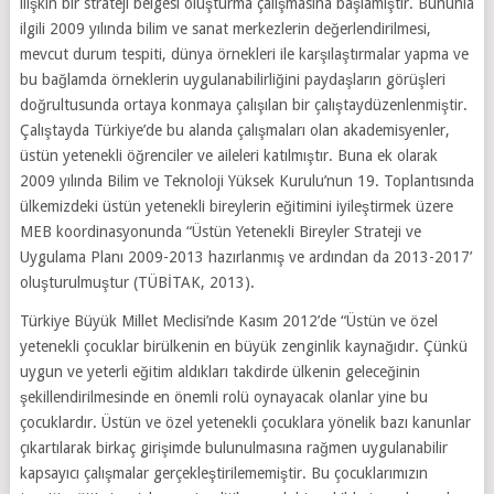
ilişkin bir strateji belgesi oluşturma çalışmasına başlamıştır. Bununla
ilgili 2009 yılında bilim ve sanat merkezlerin değerlendirilmesi,
mevcut durum tespiti, dünya örnekleri ile karşılaştırmalar yapma ve
bu bağlamda örneklerin uygulanabilirliğini paydaşların görüşleri
doğrultusunda ortaya konmaya çalışılan bir çalıştaydüzenlenmiştir.
Çalıştayda Türkiye’de bu alanda çalışmaları olan akademisyenler,
üstün yetenekli öğrenciler ve aileleri katılmıştır. Buna ek olarak
2009 yılında Bilim ve Teknoloji Yüksek Kurulu’nun 19. Toplantısında
ülkemizdeki üstün yetenekli bireylerin eğitimini iyileştirmek üzere
MEB koordinasyonunda “Üstün Yetenekli Bireyler Strateji ve
Uygulama Planı 2009-2013 hazırlanmış ve ardından da 2013-2017’
oluşturulmuştur (TÜBİTAK, 2013).
Türkiye Büyük Millet Meclisi’nde Kasım 2012’de “Üstün ve özel
yetenekli çocuklar birülkenin en büyük zenginlik kaynağıdır. Çünkü
uygun ve yeterli eğitim aldıkları takdirde ülkenin geleceğinin
şekillendirilmesinde en önemli rolü oynayacak olanlar yine bu
çocuklardır. Üstün ve özel yetenekli çocuklara yönelik bazı kanunlar
çıkartılarak birkaç girişimde bulunulmasına rağmen uygulanabilir
kapsayıcı çalışmalar gerçekleştirilememiştir. Bu çocuklarımızın