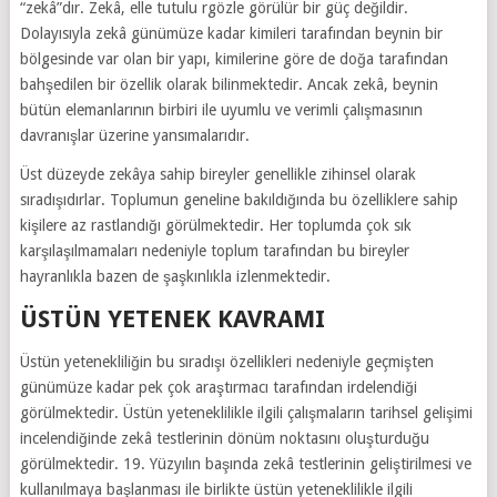
“zekâ”dır. Zekâ, elle tutulu rgözle görülür bir güç değildir.
Dolayısıyla zekâ günümüze kadar kimileri tarafından beynin bir
bölgesinde var olan bir yapı, kimilerine göre de doğa tarafından
bahşedilen bir özellik olarak bilinmektedir. Ancak zekâ, beynin
bütün elemanlarının birbiri ile uyumlu ve verimli çalışmasının
davranışlar üzerine yansımalarıdır.
Üst düzeyde zekâya sahip bireyler genellikle zihinsel olarak
sıradışıdırlar. Toplumun geneline bakıldığında bu özelliklere sahip
kişilere az rastlandığı görülmektedir. Her toplumda çok sık
karşılaşılmamaları nedeniyle toplum tarafından bu bireyler
hayranlıkla bazen de şaşkınlıkla izlenmektedir.
ÜSTÜN YETENEK KAVRAMI
Üstün yetenekliliğin bu sıradışı özellikleri nedeniyle geçmişten
günümüze kadar pek çok araştırmacı tarafından irdelendiği
görülmektedir. Üstün yeteneklilikle ilgili çalışmaların tarihsel gelişimi
incelendiğinde zekâ testlerinin dönüm noktasını oluşturduğu
görülmektedir. 19. Yüzyılın başında zekâ testlerinin geliştirilmesi ve
kullanılmaya başlanması ile birlikte üstün yeteneklilikle ilgili