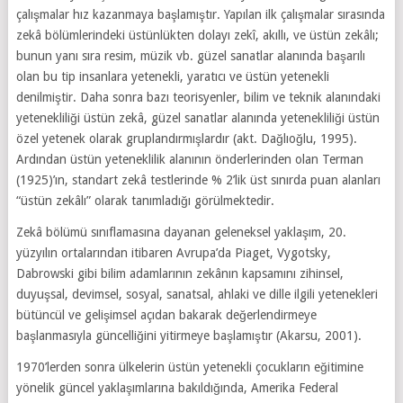
çalışmalar hız kazanmaya başlamıştır. Yapılan ilk çalışmalar sırasında
zekâ bölümlerindeki üstünlükten dolayı zekî, akıllı, ve üstün zekâlı;
bunun yanı sıra resim, müzik vb. güzel sanatlar alanında başarılı
olan bu tip insanlara yetenekli, yaratıcı ve üstün yetenekli
denilmiştir. Daha sonra bazı teorisyenler, bilim ve teknik alanındaki
yetenekliliği üstün zekâ, güzel sanatlar alanında yetenekliliği üstün
özel yetenek olarak gruplandırmışlardır (akt. Dağlıoğlu, 1995).
Ardından üstün yeteneklilik alanının önderlerinden olan Terman
(1925)’ın, standart zekâ testlerinde % 2’lik üst sınırda puan alanları
“üstün zekâlı” olarak tanımladığı görülmektedir.
Zekâ bölümü sınıflamasına dayanan geleneksel yaklaşım, 20.
yüzyılın ortalarından itibaren Avrupa’da Piaget, Vygotsky,
Dabrowski gibi bilim adamlarının zekânın kapsamını zihinsel,
duyuşsal, devimsel, sosyal, sanatsal, ahlaki ve dille ilgili yetenekleri
bütüncül ve gelişimsel açıdan bakarak değerlendirmeye
başlanmasıyla güncelliğini yitirmeye başlamıştır (Akarsu, 2001).
1970’lerden sonra ülkelerin üstün yetenekli çocukların eğitimine
yönelik güncel yaklaşımlarına bakıldığında, Amerika Federal