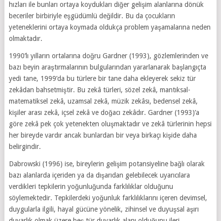
hızları ile bunları ortaya koydukları diğer gelişim alanlarına dönük
beceriler birbiriyle eşgüdümlü değildir. Bu da çocukların
yeteneklerini ortaya koymada oldukça problem yaşamalarına neden
olmaktadır.
1990’lı yılların ortalarına doğru Gardner (1993), gözlemlerinden ve
bazı beyin araştırmalarının bulgularından yararlanarak başlangıçta
yedi tane, 1999’da bu türlere bir tane daha ekleyerek sekiz tür
zekâdan bahsetmiştir. Bu zekâ türleri, sözel zekâ, mantıksal-
matematiksel zekâ, uzamsal zekâ, müzik zekâsı, bedensel zekâ,
kişiler arası zekâ, içsel zekâ ve doğacı zekâdır. Gardner (1993)’a
göre zekâ pek çok yetenekten oluşmaktadır ve zekâ türlerinin hepsi
her bireyde vardır ancak bunlardan bir veya birkaçı kişide daha
belirgindir.
Dabrowski (1996) ise, bireylerin gelişim potansiyeline bağlı olarak
bazı alanlarda içeriden ya da dışarıdan gelebilecek uyarıcılara
verdikleri tepkilerin yoğunluğunda farklılıklar olduğunu
söylemektedir. Tepkilerdeki yoğunluk farklılıklarını içeren devimsel,
duygularla ilgili, hayal gücüne yönelik, zihinsel ve duyuşsal aşırı
duyarlık olmak üzere beş tür duyarlık alanı olduğunu ileri