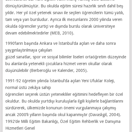
dönüştürülmüştür. Bu okulda eğitim süresi hazırlık sınıfı dahil beş
yıldır. Her yıl özel yetenek sınavı ile seçilen öğrencilerin tümü yatılı,
tam veya yarı bursludur. Ayrıca ilk mezunlarını 2000 yılında veren
okulda öğrenciler yurtiçi ve dışında burslu olarak üniversiteye
devam edebilmektedirler (MEB, 2010).
1990’ların başında Ankara ve İstanbul’da açılan ve daha sonra
yaygınlaştırılmaya çalışılan
güzel sanatlar, spor ve sosyal bilimler liseleri ortaöğretim düzeyinde
bu alanlarda yetenekli çocuklara hizmet veren okullar olarak
düşünülebilir (Berberoğlu ve Kalender, 2005).
1991-92 öğretim yılında İstanbul’da açılan Yeni Ufuklar Koleji,
normal üstü zekâya sahip
öğrencileri seçerek üstün yetenekliler eğitimini hedefleyen bir özel
okuldur. Bu okulda yurtdışı kuruluşlarla ilgili kişilerle bağlantılarını
sürdürerek, ülkemizde konunun önemi vurgulanmaya çalışmış
ancak 2000’li yılların başında okul kapanmıştır (Davaslıgil, 2004).
1992’de Milli Eğitim Bakanlığı, Özel Eğitim Rehberlik ve Danışma
Hizmetleri Genel