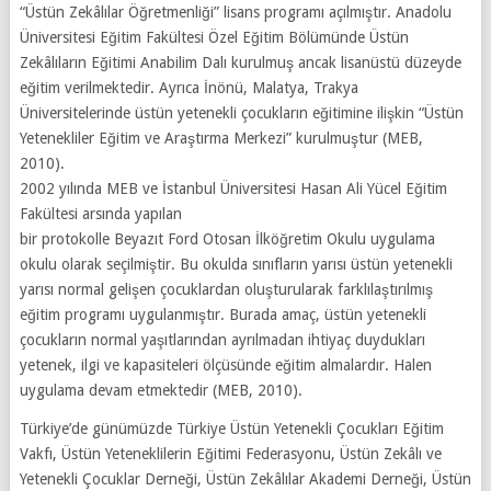
“Üstün Zekâlılar Öğretmenliği” lisans programı açılmıştır. Anadolu
Üniversitesi Eğitim Fakültesi Özel Eğitim Bölümünde Üstün
Zekâlıların Eğitimi Anabilim Dalı kurulmuş ancak lisanüstü düzeyde
eğitim verilmektedir. Ayrıca İnönü, Malatya, Trakya
Üniversitelerinde üstün yetenekli çocukların eğitimine ilişkin “Üstün
Yetenekliler Eğitim ve Araştırma Merkezi” kurulmuştur (MEB,
2010).
2002 yılında MEB ve İstanbul Üniversitesi Hasan Ali Yücel Eğitim
Fakültesi arsında yapılan
bir protokolle Beyazıt Ford Otosan İlköğretim Okulu uygulama
okulu olarak seçilmiştir. Bu okulda sınıfların yarısı üstün yetenekli
yarısı normal gelişen çocuklardan oluşturularak farklılaştırılmış
eğitim programı uygulanmıştır. Burada amaç, üstün yetenekli
çocukların normal yaşıtlarından ayrılmadan ihtiyaç duydukları
yetenek, ilgi ve kapasiteleri ölçüsünde eğitim almalardır. Halen
uygulama devam etmektedir (MEB, 2010).
Türkiye’de günümüzde Türkiye Üstün Yetenekli Çocukları Eğitim
Vakfı, Üstün Yeteneklilerin Eğitimi Federasyonu, Üstün Zekâlı ve
Yetenekli Çocuklar Derneği, Üstün Zekâlılar Akademi Derneği, Üstün