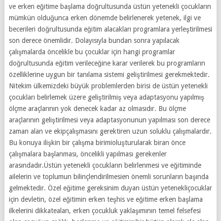
ve erken eğitime başlama doğrultusunda üstün yetenekli çocukların
mümkün olduğunca erken dönemde belirlenerek yetenek, ilgi ve
becerileri doğrultusunda eğitim alacakları programlara yerleştirilmesi
son derece önemlidir. Dolayısıyla bundan sonra yapılacak
çalışmalarda öncelikle bu çocuklar için hangi programlar
doğrultusunda eğitim verileceğine karar verilerek bu programların
özelliklerine uygun bir tanılama sistemi geliştirilmesi gerekmektedir.
Nitekim ülkemizdeki büyük problemlerden birisi de üstün yetenekli
çocukları belirlemek üzere geliştirilmiş veya adaptasyonu yapılmış
ölçme araçlarının yok denecek kadar az olmasıdır. Bu ölçme
araçlarının geliştirilmesi veya adaptasyonunun yapılması son derece
zaman alan ve ekipçalışmasını gerektiren uzun soluklu çalışmalardır.
Bu konuya ilişkin bir çalışma birimioluşturularak biran önce
çalışmalara başlanması, öncelikli yapılması gerekenler
arasındadır.Üstün yetenekli çocukların belirlenmesi ve eğitiminde
ailelerin ve toplumun bilinçlendirilmesien önemli sorunların başında
gelmektedir. Özel eğitime gereksinim duyan üstün yetenekliçocuklar
için devletin, özel eğitimin erken teşhis ve eğitime erken başlama
ilkelerini dikkatealan, erken çocukluk yaklaşımının temel felsefesi