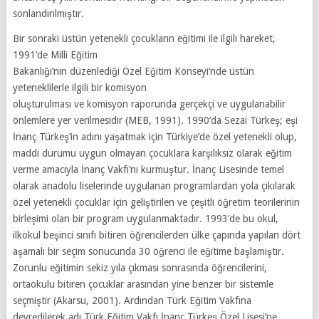
sonlandırılmıştır.
Bir sonraki üstün yetenekli çocukların eğitimi ile ilgili hareket,
1991’de Milli Eğitim
Bakanlığı’nın düzenlediği Özel Eğitim Konseyi’nde üstün
yeteneklilerle ilgili bir komisyon
oluşturulması ve komisyon raporunda gerçekçi ve uygulanabilir
önlemlere yer verilmesidir (MEB, 1991). 1990’da Sezai Türkeş; eşi
İnanç Türkeş’in adını yaşatmak için Türkiye’de özel yetenekli olup,
maddi durumu uygun olmayan çocuklara karşılıksız olarak eğitim
verme amacıyla İnanç Vakfı’nı kurmuştur. İnanç Lisesinde temel
olarak anadolu liselerinde uygulanan programlardan yola çıkılarak
özel yetenekli çocuklar için geliştirilen ve çeşitli öğretim teorilerinin
birleşimi olan bir program uygulanmaktadır. 1993’de bu okul,
ilkokul beşinci sınıfı bitiren öğrencilerden ülke çapında yapılan dört
aşamalı bir seçim sonucunda 30 öğrenci ile eğitime başlamıştır.
Zorunlu eğitimin sekiz yıla çıkması sonrasında öğrencilerini,
ortaokulu bitiren çocuklar arasından yine benzer bir sistemle
seçmiştir (Akarsu, 2001). Ardından Türk Eğitim Vakfına
devredilerek adı Türk Eğitim Vakfı İnanç Türkeş Özel Lisesi’ne