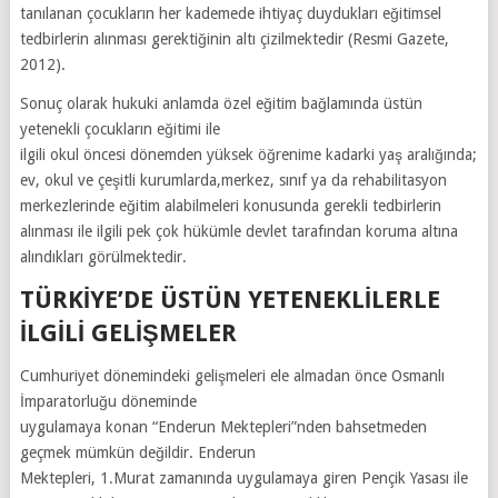
tanılanan çocukların her kademede ihtiyaç duydukları eğitimsel
tedbirlerin alınması gerektiğinin altı çizilmektedir (Resmi Gazete,
2012).
Sonuç olarak hukuki anlamda özel eğitim bağlamında üstün
yetenekli çocukların eğitimi ile
ilgili okul öncesi dönemden yüksek öğrenime kadarki yaş aralığında;
ev, okul ve çeşitli kurumlarda,merkez, sınıf ya da rehabilitasyon
merkezlerinde eğitim alabilmeleri konusunda gerekli tedbirlerin
alınması ile ilgili pek çok hükümle devlet tarafından koruma altına
alındıkları görülmektedir.
TÜRKIYE’DE ÜSTÜN YETENEKLILERLE
ILGILI GELIŞMELER
Cumhuriyet dönemindeki gelişmeleri ele almadan önce Osmanlı
İmparatorluğu döneminde
uygulamaya konan “Enderun Mektepleri”nden bahsetmeden
geçmek mümkün değildir. Enderun
Mektepleri, 1.Murat zamanında uygulamaya giren Pençik Yasası ile