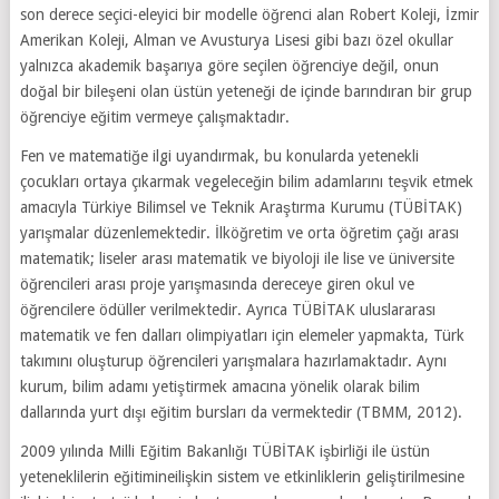
son derece seçici-eleyici bir modelle öğrenci alan Robert Koleji, İzmir
Amerikan Koleji, Alman ve Avusturya Lisesi gibi bazı özel okullar
yalnızca akademik başarıya göre seçilen öğrenciye değil, onun
doğal bir bileşeni olan üstün yeteneği de içinde barındıran bir grup
öğrenciye eğitim vermeye çalışmaktadır.
Fen ve matematiğe ilgi uyandırmak, bu konularda yetenekli
çocukları ortaya çıkarmak vegeleceğin bilim adamlarını teşvik etmek
amacıyla Türkiye Bilimsel ve Teknik Araştırma Kurumu (TÜBİTAK)
yarışmalar düzenlemektedir. İlköğretim ve orta öğretim çağı arası
matematik; liseler arası matematik ve biyoloji ile lise ve üniversite
öğrencileri arası proje yarışmasında dereceye giren okul ve
öğrencilere ödüller verilmektedir. Ayrıca TÜBİTAK uluslararası
matematik ve fen dalları olimpiyatları için elemeler yapmakta, Türk
takımını oluşturup öğrencileri yarışmalara hazırlamaktadır. Aynı
kurum, bilim adamı yetiştirmek amacına yönelik olarak bilim
dallarında yurt dışı eğitim bursları da vermektedir (TBMM, 2012).
2009 yılında Milli Eğitim Bakanlığı TÜBİTAK işbirliği ile üstün
yeteneklilerin eğitimineilişkin sistem ve etkinliklerin geliştirilmesine