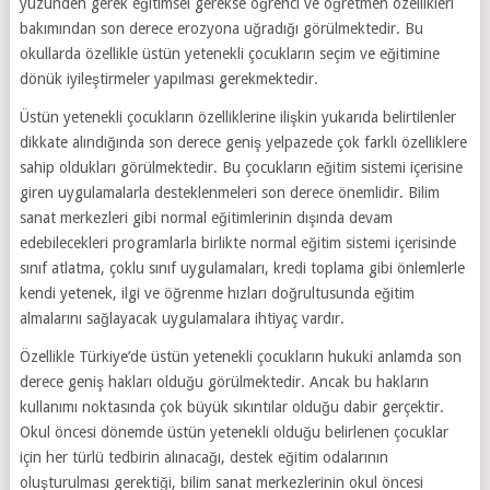
yüzünden gerek eğitimsel gerekse öğrenci ve öğretmen özellikleri
bakımından son derece erozyona uğradığı görülmektedir. Bu
okullarda özellikle üstün yetenekli çocukların seçim ve eğitimine
dönük iyileştirmeler yapılması gerekmektedir.
Üstün yetenekli çocukların özelliklerine ilişkin yukarıda belirtilenler
dikkate alındığında son derece geniş yelpazede çok farklı özelliklere
sahip oldukları görülmektedir. Bu çocukların eğitim sistemi içerisine
giren uygulamalarla desteklenmeleri son derece önemlidir. Bilim
sanat merkezleri gibi normal eğitimlerinin dışında devam
edebilecekleri programlarla birlikte normal eğitim sistemi içerisinde
sınıf atlatma, çoklu sınıf uygulamaları, kredi toplama gibi önlemlerle
kendi yetenek, ilgi ve öğrenme hızları doğrultusunda eğitim
almalarını sağlayacak uygulamalara ihtiyaç vardır.
Özellikle Türkiye’de üstün yetenekli çocukların hukuki anlamda son
derece geniş hakları olduğu görülmektedir. Ancak bu hakların
kullanımı noktasında çok büyük sıkıntılar olduğu dabir gerçektir.
Okul öncesi dönemde üstün yetenekli olduğu belirlenen çocuklar
için her türlü tedbirin alınacağı, destek eğitim odalarının
oluşturulması gerektiği, bilim sanat merkezlerinin okul öncesi