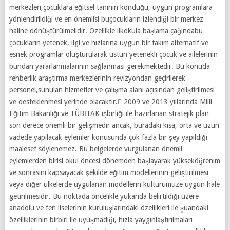
merkezleri,çocuklara eğitsel tanının konduğu, uygun programlara
yönlendirildiği ve en önemlisi buçocukların izlendiği bir merkez
haline dönüştürülmelidir. Özellikle ilkokula başlama çağındabu
çocukların yetenek, ilgi ve hızlarına uygun bir takım alternatif ve
esnek programlar oluşturularak üstün yetenekli çocuk ve ailelerinin
bundan yararlanmalarının sağlanması gerekmektedir. Bu konuda
rehberlik araştırma merkezlerinin revizyondan geçirilerek
personel,sunulan hizmetler ve çalışma alanı açısından geliştirilmesi
ve desteklenmesi yerinde olacaktır. 2009 ve 2013 yıllarında Milli
Eğitim Bakanlığı ve TÜBİTAK işbirliği ile hazırlanan stratejik plan
son derece önemli bir gelişmedir ancak, buradaki kısa, orta ve uzun
vadede yapılacak eylemler konusunda çok fazla bir şey yapıldığı
maalesef söylenemez. Bu belgelerde vurgulanan önemli
eylemlerden birisi okul öncesi dönemden başlayarak yükseköğrenim
ve sonrasını kapsayacak şekilde eğitim modellerinin geliştirilmesi
veya diğer ülkelerde uygulanan modellerin kültürümüze uygun hale
getirilmesidir. Bu noktada öncelikle yukarıda belirtildiği üzere
anadolu ve fen liselerinin kuruluşlarındaki özellikleri ile şuandaki
özelliklerinin birbiri ile uyuşmadığı, hızla yaygınlaştırılmaları