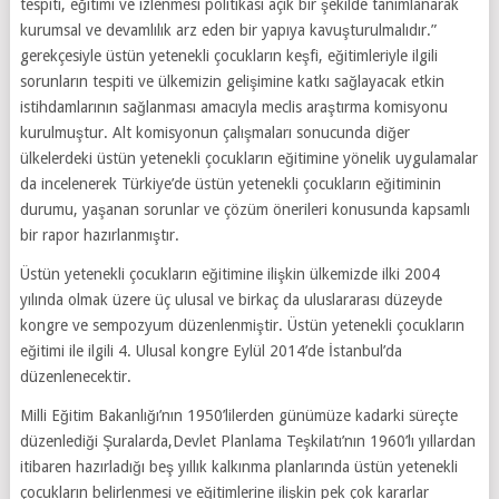
tespiti, eğitimi ve izlenmesi politikası açık bir şekilde tanımlanarak
kurumsal ve devamlılık arz eden bir yapıya kavuşturulmalıdır.”
gerekçesiyle üstün yetenekli çocukların keşfi, eğitimleriyle ilgili
sorunların tespiti ve ülkemizin gelişimine katkı sağlayacak etkin
istihdamlarının sağlanması amacıyla meclis araştırma komisyonu
kurulmuştur. Alt komisyonun çalışmaları sonucunda diğer
ülkelerdeki üstün yetenekli çocukların eğitimine yönelik uygulamalar
da incelenerek Türkiye’de üstün yetenekli çocukların eğitiminin
durumu, yaşanan sorunlar ve çözüm önerileri konusunda kapsamlı
bir rapor hazırlanmıştır.
Üstün yetenekli çocukların eğitimine ilişkin ülkemizde ilki 2004
yılında olmak üzere üç ulusal ve birkaç da uluslararası düzeyde
kongre ve sempozyum düzenlenmiştir. Üstün yetenekli çocukların
eğitimi ile ilgili 4. Ulusal kongre Eylül 2014’de İstanbul’da
düzenlenecektir.
Milli Eğitim Bakanlığı’nın 1950’lilerden günümüze kadarki süreçte
düzenlediği Şuralarda,Devlet Planlama Teşkilatı’nın 1960’lı yıllardan
itibaren hazırladığı beş yıllık kalkınma planlarında üstün yetenekli
çocukların belirlenmesi ve eğitimlerine ilişkin pek çok kararlar