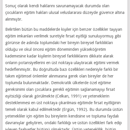
Sonuç olarak kendi haklarını savunamayacak durumda olan
çocukların eğitim hakları ulusal veluslararası düzeyde güvence altına
alınmıştır.
Belirtilen bütün bu maddelerde kişiler için benzer özellikler taşıyan
eğitim imkanları verilmek suretiyle fırsat eşitliği sunuluyormuş gibi
görünse de aslında toplumdaki her bireyin bireysel farklılıkları
olduğu ve okul öncesi eğitim döneminden yükseköğretim
kademesine kadar kişilerin bireysel farklılıklarını dikkate alarak
onların potansiyellerini en üst noktaya ulaştıracak eğitimi vermek
hedeflenmiştir. Bu doğrultuda bazı özellikleri nedeniyle farklı bir
takım eğitimsel önlemler alınmasına gerek olan bireyler de her
toplumda bulunmaktadır. Demokratik ülkelerde özel eğitime
gereksinimi olan çocuklara gerekli eğitimin sağlanamayışı fırsat
eşitsizliği olarak görülmekte (Celkan, 1991) ve yeteneklerin
desteklenmesi en üst noktaya çıkarılması eğitimde fırsat eşitliğinin
temeli olarak kabul edilmektedir (Ergün, 1992). Bu durumda üstün
yetenekliler için eğitim bu bireylerin kendisine ve topluma faydalı
davranışlar geliştiren, ondaki farklılığı ve üstün özellikleri fark edip
işleyen faaliyetler bütünü olmaktadır. Üstün yeteneklilik, bütün