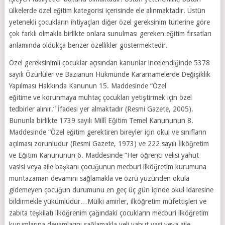
ülkelerde özel eğitim kategorisi içerisinde ele alınmaktadır. Üstün
yetenekli çocukların ihtiyaçları diğer özel gereksinim türlerine göre
çok farklı olmakla birlikte onlara sunulması gereken eğitim fırsatları
anlamında oldukça benzer özellikler göstermektedir.
Özel gereksinimli çocuklar açısından kanunlar incelendiğinde 5378
sayılı Özürlüler ve Bazıanun Hükmünde Kararnamelerde Değişiklik
Yapılması Hakkında Kanunun 15. Maddesinde “Özel
eğitime ve korunmaya muhtaç çocukları yetiştirmek için özel
tedbirler alınır.” İfadesi yer almaktadır (Resmi Gazete, 2005).
Bununla birlikte 1739 sayılı Millî Eğitim Temel Kanununun 8.
Maddesinde “Özel eğitim gerektiren bireyler için okul ve sınıfların
açılması zorunludur (Resmi Gazete, 1973) ve 222 sayılı İlköğretim
ve Eğitim Kanununun 6. Maddesinde “Her öğrenci velisi yahut
vasisi veya aile başkanı çocuğunun mecburi ilköğretim kurumuna
muntazaman devamını sağlamakla ve özrü yüzünden okula
gidemeyen çocuğun durumunu en geç üç gün içinde okul idaresine
bildirmekle yükümlüdür…Mülki amirler, ilköğretim müfettişleri ve
zabıta teşkilatı ilköğrenim çağındaki çocukların mecburi ilköğretim
kurumlarına devamlarını sağlamakla veli yahut vasi veya aile