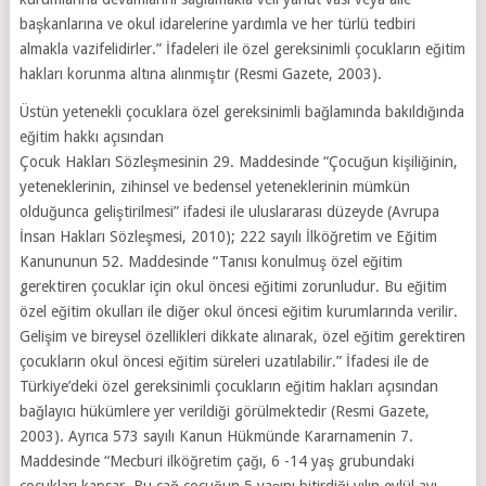
başkanlarına ve okul idarelerine yardımla ve her türlü tedbiri
almakla vazifelidirler.” İfadeleri ile özel gereksinimli çocukların eğitim
hakları korunma altına alınmıştır (Resmi Gazete, 2003).
Üstün yetenekli çocuklara özel gereksinimli bağlamında bakıldığında
eğitim hakkı açısından
Çocuk Hakları Sözleşmesinin 29. Maddesinde “Çocuğun kişiliğinin,
yeteneklerinin, zihinsel ve bedensel yeteneklerinin mümkün
olduğunca geliştirilmesi” ifadesi ile uluslararası düzeyde (Avrupa
İnsan Hakları Sözleşmesi, 2010); 222 sayılı İlköğretim ve Eğitim
Kanununun 52. Maddesinde “Tanısı konulmuş özel eğitim
gerektiren çocuklar için okul öncesi eğitimi zorunludur. Bu eğitim
özel eğitim okulları ile diğer okul öncesi eğitim kurumlarında verilir.
Gelişim ve bireysel özellikleri dikkate alınarak, özel eğitim gerektiren
çocukların okul öncesi eğitim süreleri uzatılabilir.” İfadesi ile de
Türkiye’deki özel gereksinimli çocukların eğitim hakları açısından
bağlayıcı hükümlere yer verildiği görülmektedir (Resmi Gazete,
2003). Ayrıca 573 sayılı Kanun Hükmünde Kararnamenin 7.
Maddesinde “Mecburi ilköğretim çağı, 6 -14 yaş grubundaki
çocukları kapsar. Bu çağ çocuğun 5 yaşını bitirdiği yılın eylül ayı