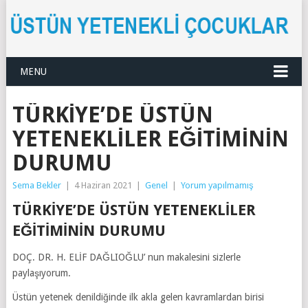
MENU
TÜRKIYE’DE ÜSTÜN
YETENEKLILER EĞITIMININ
DURUMU
Sema Bekler
|
4 Haziran 2021
|
Genel
|
Yorum yapılmamış
TÜRKİYE’DE ÜSTÜN YETENEKLİLER
EĞİTİMİNİN DURUMU
DOÇ. DR. H. ELİF DAĞLIOĞLU’ nun makalesini sizlerle
paylaşıyorum.
Üstün yetenek denildiğinde ilk akla gelen kavramlardan birisi