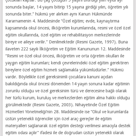
sonunda başlar, 14 yaşını bitirip 15 yaşına girdiği yılın, öğretim yılı
sonunda biter.” hükmü yer alırken aynı Kanun Hükmünde
Kararnamenin 4. Maddesinde “Özel eğitim; evde, kaynaştırma
kapsamında okul öncesi, ilköğretim kurumlarında, resmi ve özel özel
eğitim okullarında, özel eğitim ve rehabilitasyon merkezlerinde
bireye ve aileye verilir.” Denilmektedir (Resmi Gazete, 1997). Buna
ilaveten 222 sayılı İlköğretim ve Eğitim Kanununun 12. Maddesinde
“Resmi ve özel okul öncesi, ilköğretim ve orta öğretim okulları ile
yaygın eğitim kurumları; kendi çevrelerindeki özel eğitim gerektiren
bireylere özel eğitim hizmeti sağlamakla yükümlüdürler.” Hükmü
vardır. Böylelikle özel gereksinimli çocuklara kanuni açıdan
bakıldığında okul öncesi dönemden 14 yaşın sonuna kadar eğitimin
zorunlu olduğu ve özel gereksinim türü ve derecesine bağlı olarak
her türlü kurum, kuruluş ve merkezlerden eğitim alma hakkı olduğu
görülmektedir (Resmi Gazete, 2003). Nihayetinde Özel Eğitim
Hizmetleri Yönetmeliği’nin 28. Maddesinde ise “Okul ve kurumlarda
üstün yetenekli öğrenciler için özel araç-gereçler ile eğitim
materyalleri sağlanarak özel eğitim desteği verilmesi amacıyla destek
eğitim odası açılır” ifadesi ile de doğrudan üstün yetenekli olarak