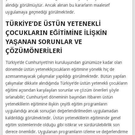
alındığı görülmüştür. Ancak alınan bu kararların maalesef
uygulamaya geçmediği görülmektedir.
TÜRKIYE’DE ÜSTÜN YETENEKLI
ÇOCUKLARIN EĞITIMINE ILIŞKIN
YAŞANAN SORUNLAR VE
ÇÖZÜMÖNERILERI
Türkiye’de Cumhuriyeti’nin kuruluşundan günümüze kadar olan
dönemde üstün yetenekliçocukların eğitimine yönelik hiç de
azımsanmayacak çalışmalar yapıldığı görülmektedir. Bütün yapılan
çalışmalar dikkate alındığında Türkiye’de üstün yetenekli çocukların
eğitimi açısından karşılaşılan sorunlar ve çözüm önerileri şöyle
sırlanabilir; Cumhuriyet döneminin başından itibaren üstün
yeteneklilerin eğitimine ilişkin çeşitli eğitim programların
uygulandığı ancak sonuçları değerlendirilmeden uygulamadan
kaldırıldığı görülmektedir. Üstün yeteneklilerin eğitiminde genel
eğitim sistemlerinde olduğu gibi istikrar ve sürdürülebilirlik son
derece önemlidir. Uygulanan programların izleme ve değerlendirme