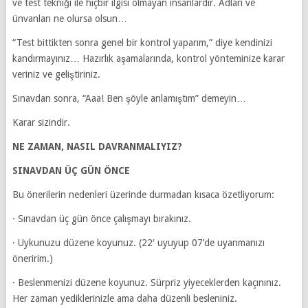
ve test tekniği ile hiçbir ilgisi olmayan insanlardır. Adları ve
ünvanları ne olursa olsun…
“Test bittikten sonra genel bir kontrol yaparım,” diye kendinizi
kandırmayınız… Hazırlık aşamalarında, kontrol yönteminize karar
veriniz ve geliştiriniz.
Sınavdan sonra, “Aaa! Ben şöyle anlamıştım” demeyin…
Karar sizindir.
NE ZAMAN, NASIL DAVRANMALIYIZ?
SINAVDAN ÜÇ GÜN ÖNCE
Bu önerilerin nedenleri üzerinde durmadan kısaca özetliyorum:
· Sınavdan üç gün önce çalışmayı bırakınız.
· Uykunuzu düzene koyunuz. (22′ uyuyup 07’de uyanmanızı
öneririm.)
· Beslenmenizi düzene koyunuz. Sürpriz yiyeceklerden kaçınınız.
Her zaman yediklerinizle ama daha düzenli besleniniz.