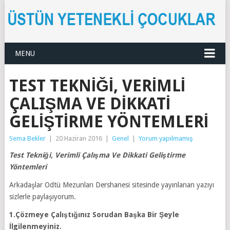
MENU
TEST TEKNIĞI, VERIMLI
ÇALIŞMA VE DIKKATI
GELIŞTIRME YÖNTEMLERI
Sema Bekler
|
20 Haziran 2016
|
Genel
|
Yorum yapılmamış
Test Tekniği, Verimli Çalışma Ve Dikkati Geliştirme
Yöntemleri
Arkadaşlar Odtü Mezunları Dershanesi sitesinde yayınlanan yazıyı
sizlerle paylaşıyorum.
1.Çözmeye Çalıştığınız Sorudan Başka Bir Şeyle
İlgilenmeyiniz.