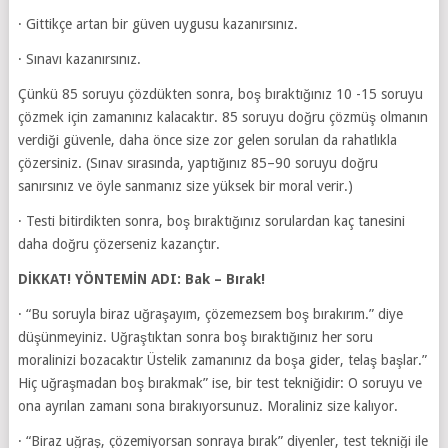
· Gittikçe artan bir güven uygusu kazanırsınız.
· Sınavı kazanırsınız.
Çünkü 85 soruyu çözdükten sonra, boş bıraktığınız 10 -15 soruyu
çözmek için zamanınız kalacaktır. 85 soruyu doğru çözmüş olmanın
verdiği güvenle, daha önce size zor gelen sorulan da rahatlıkla
çözersiniz. (Sınav sırasında, yaptığınız 85–90 soruyu doğru
sanırsınız ve öyle sanmanız size yüksek bir moral verir.)
· Testi bitirdikten sonra, boş bıraktığınız sorulardan kaç tanesini
daha doğru çözerseniz kazançtır.
DİKKAT! YÖNTEMİN ADI: Bak – Bırak!
· “Bu soruyla biraz uğraşayım, çözemezsem boş bırakırım.” diye
düşünmeyiniz. Uğraştıktan sonra boş bıraktığınız her soru
moralinizi bozacaktır Üstelik zamanınız da boşa gider, telaş başlar.”
Hiç uğraşmadan boş bırakmak” ise, bir test tekniğidir: O soruyu ve
ona ayrılan zamanı sona bırakıyorsunuz. Moraliniz size kalıyor.
· “Biraz uğraş, çözemiyorsan sonraya bırak” diyenler, test tekniği ile