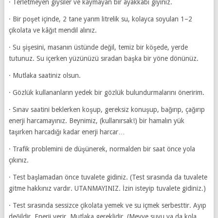
· Terletmeyen giysiler ve kaymayan bir ayakkabı giyiniz.
· Bir poşet içinde, 2 tane yarım litrelik su, kolayca soyulan 1–2
çikolata ve kâğıt mendil alınız.
· Su şişesini, masanın üstünde değil, temiz bir köşede, yerde
tutunuz. Su içerken yüzünüzü sıradan başka bir yöne dönünüz.
· Mutlaka saatiniz olsun.
· Gözlük kullananların yedek bir gözlük bulundurmalarını öneririm.
· Sınav saatini beklerken koşup, gereksiz konuşup, bağırıp, çağırıp
enerji harcamayınız. Beynimiz, (kullanırsak!) bir hamalın yük
taşırken harcadığı kadar enerji harcar…
· Trafik problemini de düşünerek, normalden bir saat önce yola
çıkınız.
· Test başlamadan önce tuvalete gidiniz. (Test sırasında da tuvalete
gitme hakkınız vardır. UTANMAYINIZ. İzin isteyip tuvalete gidiniz.)
· Test sırasında sessizce çikolata yemek ve su içmek serbesttir. Ayıp
değildir. Enerji verir. Mutlaka gereklidir. (Meyve suyu ya da kola