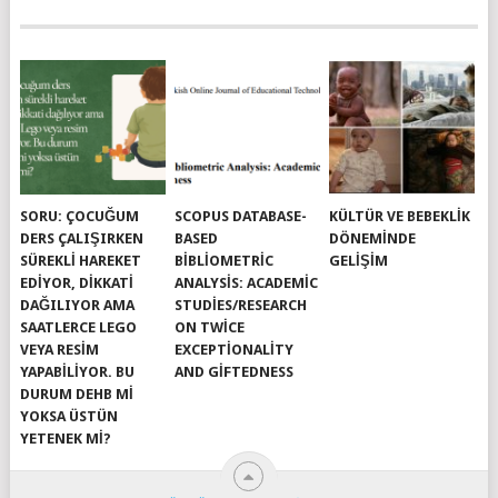
SORU: ÇOCUĞUM
SCOPUS DATABASE-
KÜLTÜR VE BEBEKLIK
DERS ÇALIŞIRKEN
BASED
DÖNEMINDE
SÜREKLI HAREKET
BIBLIOMETRIC
GELIŞIM
EDIYOR, DIKKATI
ANALYSIS: ACADEMIC
DAĞILIYOR AMA
STUDIES/RESEARCH
SAATLERCE LEGO
ON TWICE
VEYA RESIM
EXCEPTIONALITY
YAPABILIYOR. BU
AND GIFTEDNESS
DURUM DEHB MI
YOKSA ÜSTÜN
YETENEK MI?