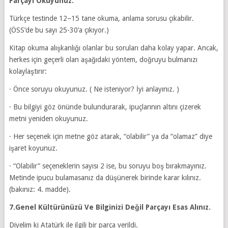
Parçayı Okuyunuz.
Türkçe testinde 12–15 tane okuma, anlama sorusu çıkabilir.
(ÖSS’de bu sayı 25-30’a çıkıyor.)
Kitap okuma alışkanlığı olanlar bu soruları daha kolay yapar. Ancak,
herkes için geçerli olan aşağıdaki yöntem, doğruyu bulmanızı
kolaylaştırır:
· Önce soruyu okuyunuz. ( Ne isteniyor? İyi anlayınız. )
· Bu bilgiyi göz önünde bulundurarak, ipuçlarının altını çizerek
metni yeniden okuyunuz.
· Her seçenek için metne göz atarak, “olabilir” ya da “olamaz” diye
işaret koyunuz.
· “Olabilir” seçeneklerin sayısı 2 ise, bu soruyu boş bırakmayınız.
Metinde ipucu bulamasanız da düşünerek birinde karar kılınız.
(bakınız: 4. madde).
7.Genel Kültürünüzü Ve Bilginizi Değil Parçayı Esas Alınız.
Diyelim ki Atatürk ile ilgili bir parça verildi.