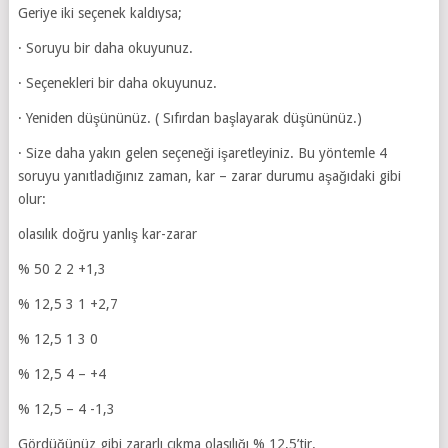
Geriye iki seçenek kaldıysa;
· Soruyu bir daha okuyunuz.
· Seçenekleri bir daha okuyunuz.
· Yeniden düşününüz. ( Sıfırdan başlayarak düşününüz.)
· Size daha yakın gelen seçeneği işaretleyiniz. Bu yöntemle 4
soruyu yanıtladığınız zaman, kar – zarar durumu aşağıdaki gibi
olur:
olasılık doğru yanlış kar-zarar
% 50 2 2 +1,3
% 12,5 3 1 +2,7
% 12,5 1 3 0
% 12,5 4 – +4
% 12,5 – 4 -1,3
Gördüğünüz gibi zararlı çıkma olasılığı % 12,5’tir.