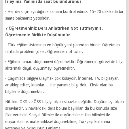
İzleyiniz. Yanınızda saat bulundurunuz.
· Her ders için ayırdığınız zamanı kontrol ediniz. 15–20 dakikada bir
saate bakmanız yeterlidir.
7.Öğretmeniniz Ders Anlatırken Not Tutmayınız.
Öğretmenle Birlikte Düşününüz.
· Türk eğitim sisteminin en büyük yanlışlarından biridir. Öğretmen
tahtada problem çözer. Öğrenciler not tutar.
· Eğitimin amacı düşünmeyi öğretmektir. Öğretmenin görevi de bilgi
aktarmak değil, düşünmeyi öğretmektir.
· Çağımızda bilgiye ulaşmak çok kolaydır. İnternet, TV, bilgisayar,
ansiklopediler, kitaplar… Her yanımız bilgi dolu. Eksik olan bu
bilgilerle düşünmektir.
Nitekim OKS ve ÖSS bilgiyi ölçen sınavlar değildir. Düşünmeyi ölçen
sınavlardır. Sınavlardaki ders bölüm başlıkları da bu konuda size
fikir verebilir. Sosyal Bilimler ile düşünebilme, fen bilimleri ile
düşünebilme, matematiksel düşünebilme, Türkçeyi kullanma
yeteneği ve okuduğunu anlama.