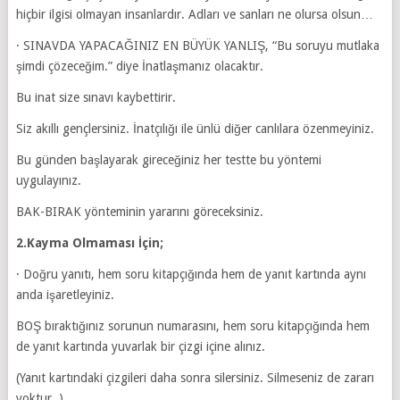
hiçbir ilgisi olmayan insanlardır. Adları ve sanları ne olursa olsun…
· SINAVDA YAPACAĞINIZ EN BÜYÜK YANLIŞ, “Bu soruyu mutlaka
şimdi çözeceğim.” diye İnatlaşmanız olacaktır.
Bu inat size sınavı kaybettirir.
Siz akıllı gençlersiniz. İnatçılığı ile ünlü diğer canlılara özenmeyiniz.
Bu günden başlayarak gireceğiniz her testte bu yöntemi
uygulayınız.
BAK-BIRAK yönteminin yararını göreceksiniz.
2.Kayma Olmaması İçin;
· Doğru yanıtı, hem soru kitapçığında hem de yanıt kartında aynı
anda işaretleyiniz.
BOŞ bıraktığınız sorunun numarasını, hem soru kitapçığında hem
de yanıt kartında yuvarlak bir çizgi içine alınız.
(Yanıt kartındaki çizgileri daha sonra silersiniz. Silmeseniz de zararı
yoktur. )