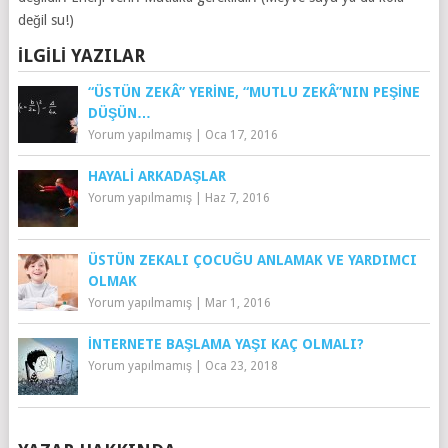
değil su!)
İLGILI YAZILAR
“ÜSTÜN ZEKÂ” YERINE, “MUTLU ZEKÂ”NIN PEŞINE
DÜŞÜN…
Yorum yapılmamış
|
Oca 17, 2016
HAYALI ARKADAŞLAR
Yorum yapılmamış
|
Haz 7, 2016
ÜSTÜN ZEKALI ÇOCUĞU ANLAMAK VE YARDIMCI
OLMAK
Yorum yapılmamış
|
Mar 1, 2016
İNTERNETE BAŞLAMA YAŞI KAÇ OLMALI?
Yorum yapılmamış
|
Oca 23, 2018