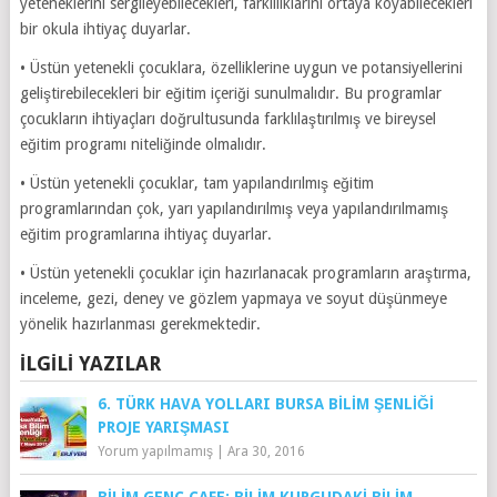
yeteneklerini sergileyebilecekleri, farklılıklarını ortaya koyabilecekleri
bir okula ihtiyaç duyarlar.
• Üstün yetenekli çocuklara, özelliklerine uygun ve potansiyellerini
geliştirebilecekleri bir eğitim içeriği sunulmalıdır. Bu programlar
çocukların ihtiyaçları doğrultusunda farklılaştırılmış ve bireysel
eğitim programı niteliğinde olmalıdır.
• Üstün yetenekli çocuklar, tam yapılandırılmış eğitim
programlarından çok, yarı yapılandırılmış veya yapılandırılmamış
eğitim programlarına ihtiyaç duyarlar.
• Üstün yetenekli çocuklar için hazırlanacak programların araştırma,
inceleme, gezi, deney ve gözlem yapmaya ve soyut düşünmeye
yönelik hazırlanması gerekmektedir.
İLGILI YAZILAR
6. TÜRK HAVA YOLLARI BURSA BILIM ŞENLIĞI
PROJE YARIŞMASI
Yorum yapılmamış
|
Ara 30, 2016
BILIM GENÇ CAFE: BILIM KURGUDAKI BILIM