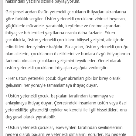
hakkındaki yazısını sizlerle paylaşıyorum.
Gelişimsel açıdan üstün yetenekli çocukların ihtiyaçları akranlarına
göre farklılık sergiler. Üstün yetenekli çocukların zihinsel heyecan,
güçlüklerle mücadele, yaratıcılık, keşfetme ve üretme açısından
ihtiyaç ve beklentileri yaşıtlarına oranla daha fazladır. Erken
çocuklukta, üstün yetenekli çocukların bilişsel gelişimi, aile içinde
edindikleri deneyimlere bağlıdır. Bu açıdan, üstün yetenekli çocuğu
olan ailelerin, çocuklarının özelliklerini ve bunlara özgü ihtiyaçlarının
farkında olmaları çocukların gelişimini teşvik eder. Genel olarak
üstün yetenekli çocukların ihtiyaçları aşağıda verilmiştir:
• Her üstün yetenekli çocuk diğer akranları gibi bir birey olarak
gelişimini her yönüyle tamamlamaya ihtiyaç duyar.
• Üstün yetenekli çocuk, başkaları tarafından tanınmaya ve
anlaşılmaya ihtiyaç duyar. Çevresindeki insanların üstün veya özel
yetenekliliğe gösterdiği tepkiler ve kendisi ile ilgili hissettikleri, onu
duygusal olarak yıpratabilir.
• Üstün yetenekli çocuklar, ebeveynleri tarafından sevilmelerinin
nedeni olarak başarılı ve yetenekli olmalarını görürler. Bu nedenle