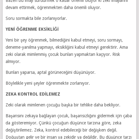
Bazen bu imajı sürdürmek o kadar önemli oluyor ki zeki imajlarını
devam ettirmek, öğrenmekten daha önemli oluyor.
Soru sormakta bile zorlanıyorlar.
YENİ ÖĞRENME EKSİKLİĞİ
Yeni bir şey öğrenmek, bilmediğini kabul etmeyi, soru sormayı,
deneme-yanılma yapmayı, eksikliğini kabul etmeyi gerektirir. Ama
zeki olarak mimlenmiş çocuk bunları yapmaktan kaçıyor. Risk
almıyor.
Bunları yaparsa, aptal görüneceğini düşünüyor.
Böylelikle yeni şeyler öğrenmekte zorlanıyor.
ZEKA KONTROL EDİLEMEZ
Zeki olarak mimlenen çocuğu başka bir tehlike daha bekliyor.
Başarısını zekaya bağlayan çocuk, başarısızlığını gidermek için çaba
da gösteremiyor. Çünkü çocuğun düşünce tarzına göre, zeka
değiştirilemez. Zeka, kontrol edebileceği bir değişken değil.
Doğuştan gelir ve bir insan ya zekidir ya değildir. Bu düşünce tarzı