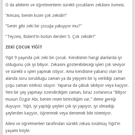
O da ailelerin ve öğretmenlerin sürekli çocukların zekâsını övmesi.
“Amcası, benim kızım çok zekidir!”
“Senin gibi zeki bir çocuğa yakışıyor mu?”
“Teyzesi, Bülent’in bütün dersleri 5. Çok zekidir!”
ZEKİ ÇOCUK YİĞİT
Yiğit 9 yaşında çok zeki bir çocuk. Kendisinin hangi alanlarda iyi
olduğunu çok iyi biliyor. Zekasını gösterebileceği işleri çok seviyor
ve sürekli o işleri yapmak istiyor. Ama kendisine yabancı olan bir
alanda soru sorulduğu zaman ya da yepyeni bir iş verildiği zaman
çoğu zaman isteksiz oluyor. Yaparsa da çabuk sıkılıyor veya kaçıyor.
Yeni bir şey yapmayı özendirdiğim zaman, biraz zorlanınca “Biliyor
musun Özgür Abi, benim resim birinciliğim var,” deme gereği
duyuyor. Yiğit, iyi yaptığı şeyleri çok iyi yapıyor, iyi olmadığı
şeylerden kaçıyor, öğrenmek veya denemek bile istemiyor.
Ailesi ve öğretmenleri tarafından sürekli zekası övülmüş Yiğit’in
yaşamı böyle.