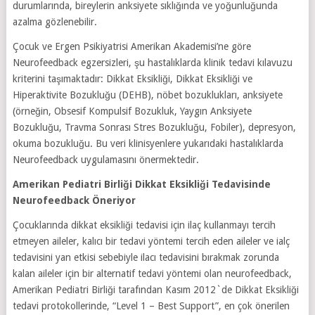
durumlarında, bireylerin anksiyete sıklığında ve yoğunluğunda
azalma gözlenebilir.
Çocuk ve Ergen Psikiyatrisi Amerikan Akademisi’ne göre
Neurofeedback egzersizleri, şu hastalıklarda klinik tedavi kılavuzu
kriterini taşımaktadır: Dikkat Eksikliği, Dikkat Eksikliği ve
Hiperaktivite Bozukluğu (DEHB), nöbet bozuklukları, anksiyete
(örneğin, Obsesif Kompulsif Bozukluk, Yaygın Anksiyete
Bozukluğu, Travma Sonrası Stres Bozukluğu, Fobiler), depresyon,
okuma bozukluğu. Bu veri klinisyenlere yukarıdaki hastalıklarda
Neurofeedback uygulamasını önermektedir.
Amerikan Pediatri Birliği Dikkat Eksikliği Tedavisinde
Neurofeedback Öneriyor
Çocuklarında dikkat eksikliği tedavisi için ilaç kullanmayı tercih
etmeyen aileler, kalıcı bir tedavi yöntemi tercih eden aileler ve ialç
tedavisini yan etkisi sebebiyle ilacı tedavisini bırakmak zorunda
kalan aileler için bir alternatif tedavi yöntemi olan neurofeedback,
Amerikan Pediatri Birliği tarafından Kasım 2012`de Dikkat Eksikliği
tedavi protokollerinde, “Level 1 – Best Support”, en çok önerilen