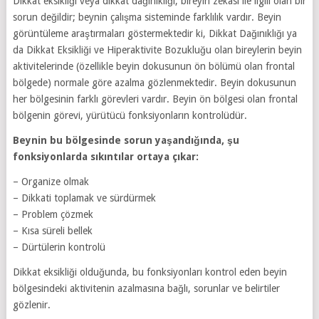
Dikkat eksikliği veya dikkat dağınıklığı, bireyin zekâsı ile ilgili olan bir
sorun değildir; beynin çalışma sisteminde farklılık vardır. Beyin
görüntüleme araştırmaları göstermektedir ki, Dikkat Dağınıklığı ya
da Dikkat Eksikliği ve Hiperaktivite Bozukluğu olan bireylerin beyin
aktivitelerinde (özellikle beyin dokusunun ön bölümü olan frontal
bölgede) normale göre azalma gözlenmektedir. Beyin dokusunun
her bölgesinin farklı görevleri vardır. Beyin ön bölgesi olan frontal
bölgenin görevi, yürütücü fonksiyonların kontrolüdür.
Beynin bu bölgesinde sorun yaşandığında, şu
fonksiyonlarda sıkıntılar ortaya çıkar:
– Organize olmak
– Dikkati toplamak ve sürdürmek
– Problem çözmek
– Kısa süreli bellek
– Dürtülerin kontrolü
Dikkat eksikliği olduğunda, bu fonksiyonları kontrol eden beyin
bölgesindeki aktivitenin azalmasına bağlı, sorunlar ve belirtiler
gözlenir.