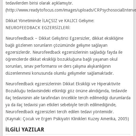
tedavilerden birisi olarak açıklamıştır.
(http://www.readytofocus.com/images/uploads/CRPsychosocialInterve
Dikkat Yönetiminde İLAÇSIZ ve KALICI Gelişme:
NEUROFEEDBACK EGZERSİZLERİ:
Neurofeedback – Dikkat Geliştirici Egzersizler, dikkat eksikliğine
bağlı gözlenen sorunların çözümünde gelişme sağlayan
egzersizlerdir. Neurofeedback egzersizlerinin sağladığı fayda ile
öğrencilerde dikkat eksikliği bozukluğuna bağlı yaşanan okul
sorunları, sınav performansı ve ders çalışma alışkanlığının
düzenlenmesi konusunda olumlu gelişmeler sağlamaktadır.
Neurofeedback egzersizlerinin Dikkat Eksikliği ve Hiperaktivite
Bozukluğu tedavisindeki etkinliği göz önüne alındığında, tedavide
ilaç tedavisinin aile tarafından öncelikle tercih edilmediği durumlarda
ya da ilaç tedavisi yan etkileri sebebiyle tercih edilmediğinde,
Neurofeedback egzersizleri tercih edilen tedavi yöntemidir.
(Kaynak: Çocuk ve Ergen Psikiyatri Klinikleri Kuzey Amerika, 2005)
İLGILI YAZILAR