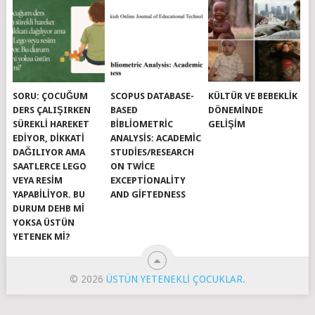
SORU: ÇOCUĞUM
SCOPUS DATABASE-
KÜLTÜR VE BEBEKLIK
DERS ÇALIŞIRKEN
BASED
DÖNEMINDE
SÜREKLI HAREKET
BIBLIOMETRIC
GELIŞIM
EDIYOR, DIKKATI
ANALYSIS: ACADEMIC
DAĞILIYOR AMA
STUDIES/RESEARCH
SAATLERCE LEGO
ON TWICE
VEYA RESIM
EXCEPTIONALITY
YAPABILIYOR. BU
AND GIFTEDNESS
DURUM DEHB MI
YOKSA ÜSTÜN
YETENEK MI?
© 2026
ÜSTÜN YETENEKLI ÇOCUKLAR
.