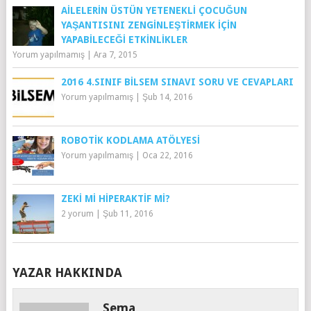
AILELERIN ÜSTÜN YETENEKLI ÇOCUĞUN
YAŞANTISINI ZENGINLEŞTIRMEK İÇIN
YAPABILECEĞI ETKINLIKLER
Yorum yapılmamış
|
Ara 7, 2015
2016 4.SINIF BILSEM SINAVI SORU VE CEVAPLARI
Yorum yapılmamış
|
Şub 14, 2016
ROBOTIK KODLAMA ATÖLYESI
Yorum yapılmamış
|
Oca 22, 2016
ZEKI MI HIPERAKTIF MI?
2 yorum
|
Şub 11, 2016
YAZAR HAKKINDA
Sema