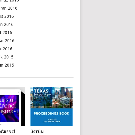
muz 2016
iran 2016
ıs 2016
an 2016
t 2016
at 2016
k 2016
lık 2015
ım 2015
ÖĞRENCI
ÜSTÜN