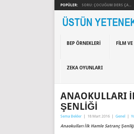
POPÜLER:
SORU: ÇOCUĞUM DERS ÇA...
BEP ÖRNEKLERI
FILM VE
ZEKA OYUNLARI
ANAOKULLARI İ
ŞENLIĞI
Sema Bekler
|
18 Mart 2016
|
Genel
|
Y
Anaokulları İlk Hamle Satranç Şenliğ