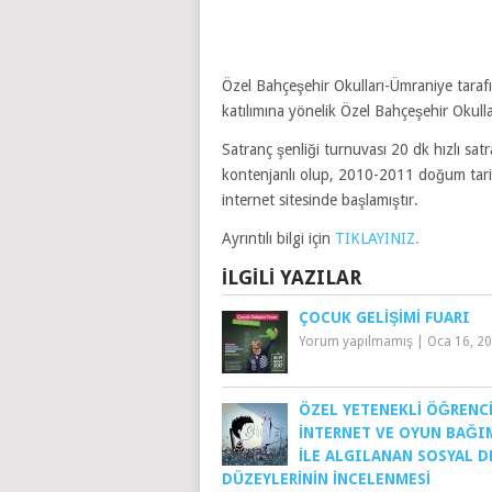
Özel Bahçeşehir Okulları-Ümraniye tara
katılımına yönelik Özel Bahçeşehir Okulla
Satranç şenliği turnuvası 20 dk hızlı sa
kontenjanlı olup, 2010-2011 doğum tarihl
internet sitesinde başlamıştır.
Ayrıntılı bilgi için
TIKLAYINIZ.
İLGILI YAZILAR
ÇOCUK GELIŞIMI FUARI
Yorum yapılmamış
|
Oca 16, 2
ÖZEL YETENEKLI ÖĞRENC
İNTERNET VE OYUN BAĞI
ILE ALGILANAN SOSYAL D
DÜZEYLERININ İNCELENMESI