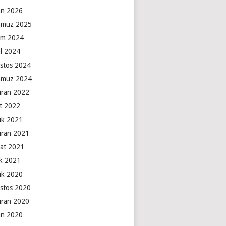
an 2026
muz 2025
ım 2024
ül 2024
stos 2024
muz 2024
iran 2022
t 2022
lık 2021
iran 2021
at 2021
k 2021
lık 2020
stos 2020
iran 2020
an 2020