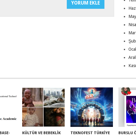
Tem
Haz
May
Nis
Mar
Şub
Oca
Ara
Kas
BASE-
KÜLTÜR VE BEBEKLIK
TEKNOFEST TÜRKİYE
BURSLU 