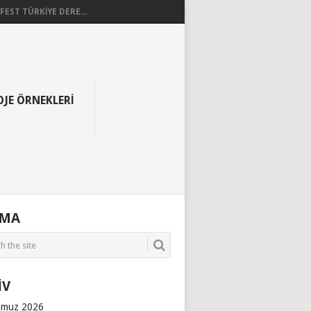
EST TÜRKİYE DERE...
OJE ÖRNEKLERI
AMA
İV
muz 2026