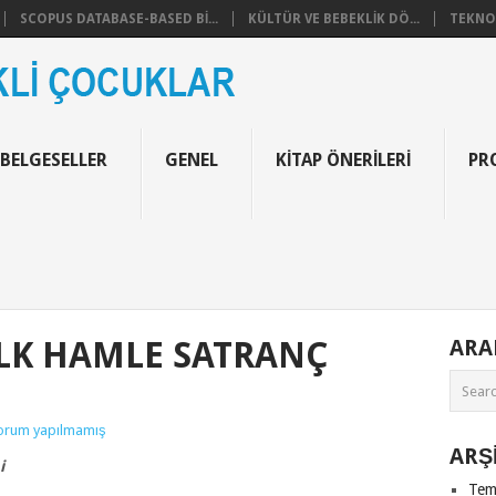
SCOPUS DATABASE-BASED BI...
KÜLTÜR VE BEBEKLIK DÖ...
TEKNOF
 BELGESELLER
GENEL
KITAP ÖNERILERI
PR
LK HAMLE SATRANÇ
AR
orum yapılmamış
ARŞ
i
Tem