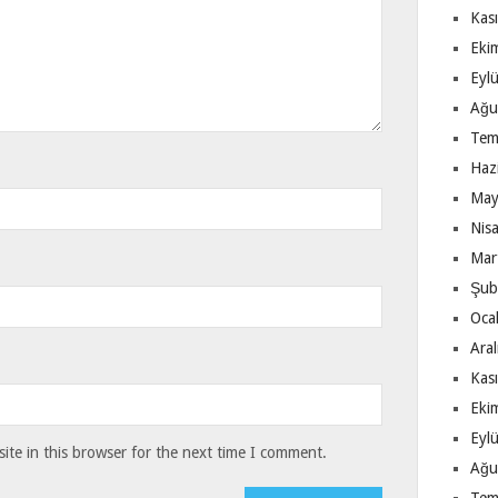
Kas
Eki
Eyl
Ağu
Tem
Haz
May
Nis
Mar
Şub
Oca
Ara
Kas
Eki
Eyl
te in this browser for the next time I comment.
Ağu