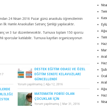
Nis
Tem
Kas
fından 24 Nisan 2016 Pazar günü anaokulu öğrencilerinin
rı İlk Hamle Anaokulları Satranç Şenliği yapılacaktır.
Eyl
Ağu
tranç ve 3 tur düzenlenecektir. Turnuva toplam 150 sporcu
Tem
i sporcular katılabilir. Turnuva kayıtları organizasyonun
Haz
Mar
Ara
Haz
DESTEK EĞITIM ODASI VE ÖZEL
Şub
EĞITIM SINIFI KILAVUZLARI
017
Oca
GÜNCELLENDI
Ara
Yorum yapılmamış
|
Ağu 12, 2016
Ağu
ILERDE
MATEMATIK FOBISI OLAN
MLILIĞI
Haz
ÇOCUKLAR İÇIN
ESTEK
Nis
Yorum yapılmamış
|
Mar 31, 2016