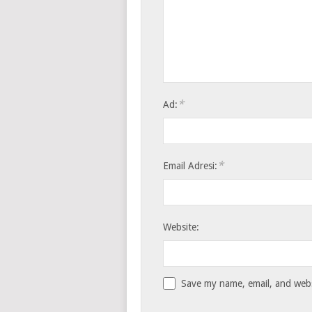
*
Ad:
*
Email Adresi:
Website:
Save my name, email, and websi