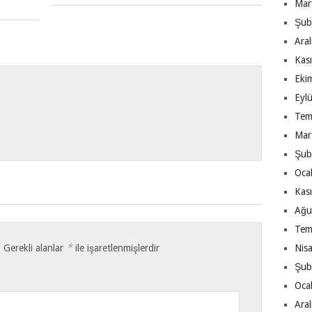
Mar
Şub
Ara
Kas
Eki
Eyl
Tem
Mar
Şub
Oca
Kas
Ağu
Tem
*
.
Gerekli alanlar
ile işaretlenmişlerdir
Nis
Şub
Oca
Ara