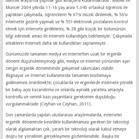
bilimsel araştırma yapmak gibi amaçlarla kullanmaktadır. Madell ve
Muncer 2004 yılında 11-16 yaş arası 1.340 ortaokul öğrencisi ile
yaptıkları çalışmada, öğrencilerin % 67’si müzik dinlemek, % 56’sı
internette gezinti yapmak ve % 55’i elektronik postalarını kontrol
etmek için internete girdiklerini, % 28 gibi küçük bir bölümünün
bilgi edinmek amacı ile interneti kullandığını belirlemiştir. Çalışmada
erkeklerin interneti daha sık kullandıkları saptanmıştır.
Günümüzde tamamen medya ve internetten uzak bir ergenlik
dönemi düşünülemeyeceği gibi, medya ve internet yönünden aşırı
zengin ergenlik dönemininde gelişimsel sakıncaları olabilir.
Bilgisayar ve İnternet kullanımında tamamen kısıtlamaya
gidilmemesi önerilmekte; çocuklarda ve ergenlerde internete yönelik
bir bakış açısı kazandırma ve onlarda aşinalık yaratma amacıyla
kontrollü ve verimli bazı yaşantılara gereksinim duyulduğu
vurgulanmaktadır (Ceyhan ve Ceyhan, 2011).
Son zamanlarda yapılan uluslararası araştırmalarda, internetin
ergenlik döneminde kesinlikle kullanılmaması gereken bir teknoloji
olarak algılamaktan çok, yararlı bir teknoloji olarak kabul etmeye
doğru bir yönelimin gerçekleşmesi gözlemlenebilir. Başka bir