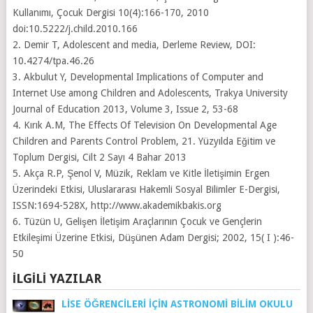
Kullanımı, Çocuk Dergisi 10(4):166-170, 2010
doi:10.5222/j.child.2010.166
2. Demir T, Adolescent and media, Derleme Review, DOI:
10.4274/tpa.46.26
3. Akbulut Y, Developmental Implications of Computer and
Internet Use among Children and Adolescents, Trakya University
Journal of Education 2013, Volume 3, Issue 2, 53-68
4. Kırık A.M, The Effects Of Television On Developmental Age
Children and Parents Control Problem, 21. Yüzyılda Eğitim ve
Toplum Dergisi, Cilt 2 Sayı 4 Bahar 2013
5. Akça R.P, Şenol V, Müzik, Reklam ve Kitle İletişimin Ergen
Üzerindeki Etkisi, Uluslararası Hakemli Sosyal Bilimler E-Dergisi,
ISSN:1694-528X, http://www.akademikbakis.org
6. Tüzün U, Gelişen İletişim Araçlarının Çocuk ve Gençlerin
Etkileşimi Üzerine Etkisi, Düşünen Adam Dergisi; 2002, 15( I ):46-
50
İLGILI YAZILAR
LİSE ÖĞRENCİLERİ İÇİN ASTRONOMİ BİLİM OKULU