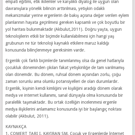
empati eğitimi, etik ikilemler ve karşılıklı diyalog ile uygun olan
davranışlara yönelik bilincin arttırılması, yetişkin odaklı
mekanizmalar yerine ergenlerin de bakış açısına değer verilen eylem
planlarının hayata geçirilmesi gereken kapsamlı ve çok boyutlu bir
yol haritası bulunmaktadır (Akbulut,2011). Doğru yaşta, uygun
teknolojilerin etkili bir biçimde kullanılabilmesi için hangi yaş
grubunun ne tür teknoloji kaynaklı etkilere maruz kaldığı
konusunda bilinçlenmeye gereksinim vardır.
Ergenlik çok farklı biçimlerde tanımlanmış olsa da genel hatlarıyla
çocukluk döneminden çıkılan fakat yetişkinliğe de tam varılmamış
olan dönemdir. Bu dönem, ruhsal dönem açısından zorlu, çoğu
zaman sorunlu ama olumlu potansiyelleri de olan durumlardır.
Ergenlik, kişinin kendi kimliğini ve kişiliğini aradığı dönem olarak
medya ve internet kullanımı, sanal dünyayla olma konusunda bir
paralellik taşımaktadır. Bu ortak özelliğin incelenmesi ergenle
medya ilişkilerini anlamamız konusunda iyi bir başlangıç noktası
olabilir (Akbulut, 2011).
KAYNAKÇA
1. COMERT TARI I, KAYIRAN SM, Çocuk ve Ergenlerde İnternet