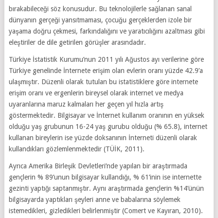
bırakabileceği söz konusudur. Bu teknolojilerle sağlanan sanal
dünyanın gerçeği yansıtmaması, çocuğu gerçeklerden izole bir
yaşama doğru çekmesi, farkındalığını ve yaratıcılığını azaltması gibi
eleştiriler de dile getirilen görüşler arasındadır.
Türkiye İstatistik Kurumu’nun 2011 yılı Ağustos ayı verilerine göre
Türkiye genelinde İnternete erişim olan evlerin oranı yüzde 42.9’a
ulaşmıştır. Düzenli olarak tutulan bu istatistiklere göre internete
erişim oranı ve ergenlerin bireysel olarak internet ve medya
uyaranlarına maruz kalmaları her geçen yıl hızla artış
göstermektedir. Bilgisayar ve İnternet kullanım oranının en yüksek
olduğu yaş grubunun 16-24 yaş gurubu olduğu (% 65.8), internet
kullanan bireylerin ise yüzde doksanının İnterneti düzenli olarak
kullandıkları gözlemlenmektedir (TÜİK, 2011).
Ayrıca Amerika Birleşik Devletleri’nde yapılan bir araştırmada
gençlerin % 89’unun bilgisayar kullandığı, % 61’inin ise internette
gezinti yaptığı saptanmıştır. Aynı araştırmada gençlerin %14’ünün
bilgisayarda yaptıkları şeyleri anne ve babalarına söylemek
istemedikleri, gizledikleri belirlenmiştir (Comert ve Kayıran, 2010).