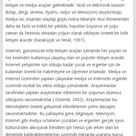
iletişim ve medya araçları gelmektedir. Yazılı ve elektronik basının
(kitap, dergi, sinema, tiyatro, radyo ve televizyon) oluşturduğu
medya ise, insanları ulaştığı güçlü nokta itibariyle okul döneminden
daha da fazla ve köklü bir şekilde, hayatları boyunca ve çoğu
zaman da farkında olmadan yoğun olarak etkileyen önemli bir kitle
iletişim aracıdır (Karaküçük ve Yenel, 1997).
İnternet, günümüzde kitle iletişim araçları içerisinde her yaştan ve
her kesimden kullanıcıya ulaşmış olan en popüler iletişim aracıdır.
İnternet yetişkinler için olduğu kadar çocuk ve ergenler için de
kullanılan önemli bir haberleşme ve öğrenme ortamıdır. Medya ve
internet üzerinden yapılan çalışmalar medya ve internetin ergenler
üzerinde mutlak bir etkisi olduğu yönündedir. Araştırmacılar
tarafından yapılan araştırmalar etkilerinin bir çoğunun olumsuz
olduğunu savunmaktırlar ( Günindi, 2002). Araştırmacılar bu
teknolojilerin önemli gelişimsel etkinliklerinin yerini alacağını
savunmaktadırlar. Bu yaklaşıma göre, bilgisayar, televizyon,
internet gibi medya ortamının çocukları ve ergenleri gerçek oyun
kültüründen alıkoyarak kendileri için henüz çok erken olan bir
dönemde kaldırabileceklerinin üzerinde miktarda uyarana maruz