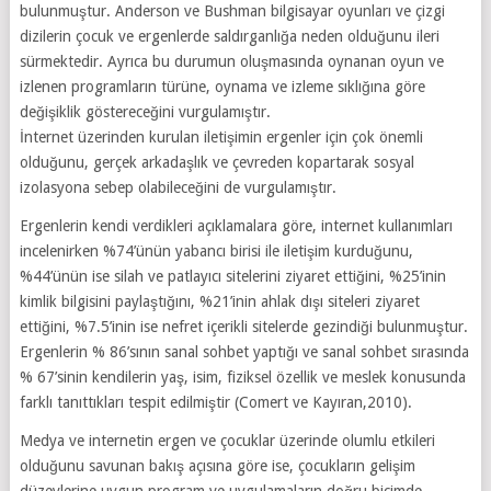
bulunmuştur. Anderson ve Bushman bilgisayar oyunları ve çizgi
dizilerin çocuk ve ergenlerde saldırganlığa neden olduğunu ileri
sürmektedir. Ayrıca bu durumun oluşmasında oynanan oyun ve
izlenen programların türüne, oynama ve izleme sıklığına göre
değişiklik göstereceğini vurgulamıştır.
İnternet üzerinden kurulan iletişimin ergenler için çok önemli
olduğunu, gerçek arkadaşlık ve çevreden kopartarak sosyal
izolasyona sebep olabileceğini de vurgulamıştır.
Ergenlerin kendi verdikleri açıklamalara göre, internet kullanımları
incelenirken %74’ünün yabancı birisi ile iletişim kurduğunu,
%44’ünün ise silah ve patlayıcı sitelerini ziyaret ettiğini, %25’inin
kimlik bilgisini paylaştığını, %21’inin ahlak dışı siteleri ziyaret
ettiğini, %7.5’inin ise nefret içerikli sitelerde gezindiği bulunmuştur.
Ergenlerin % 86’sının sanal sohbet yaptığı ve sanal sohbet sırasında
% 67’sinin kendilerin yaş, isim, fiziksel özellik ve meslek konusunda
farklı tanıttıkları tespit edilmiştir (Comert ve Kayıran,2010).
Medya ve internetin ergen ve çocuklar üzerinde olumlu etkileri
olduğunu savunan bakış açısına göre ise, çocukların gelişim
düzeylerine uygun program ve uygulamaların doğru biçimde