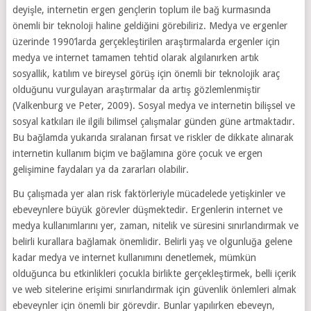
deyişle, internetin ergen gençlerin toplum ile bağ kurmasında
önemli bir teknoloji haline geldiğini görebiliriz. Medya ve ergenler
üzerinde 1990’larda gerçekleştirilen araştırmalarda ergenler için
medya ve internet tamamen tehtid olarak algılanırken artık
sosyallik, katılım ve bireysel görüş için önemli bir teknolojik araç
olduğunu vurgulayan araştırmalar da artış gözlemlenmiştir
(Valkenburg ve Peter, 2009). Sosyal medya ve internetin bilişsel ve
sosyal katkıları ile ilgili bilimsel çalışmalar günden güne artmaktadır.
Bu bağlamda yukarıda sıralanan fırsat ve riskler de dikkate alınarak
internetin kullanım biçim ve bağlamına göre çocuk ve ergen
gelişimine faydaları ya da zararları olabilir.
Bu çalışmada yer alan risk faktörleriyle mücadelede yetişkinler ve
ebeveynlere büyük görevler düşmektedir. Ergenlerin internet ve
medya kullanımlarını yer, zaman, nitelik ve süresini sınırlandırmak ve
belirli kurallara bağlamak önemlidir. Belirli yaş ve olgunluğa gelene
kadar medya ve internet kullanımını denetlemek, mümkün
olduğunca bu etkinlikleri çocukla birlikte gerçekleştirmek, belli içerik
ve web sitelerine erişimi sınırlandırmak için güvenlik önlemleri almak
ebeveynler için önemli bir görevdir. Bunlar yapılırken ebeveyn,