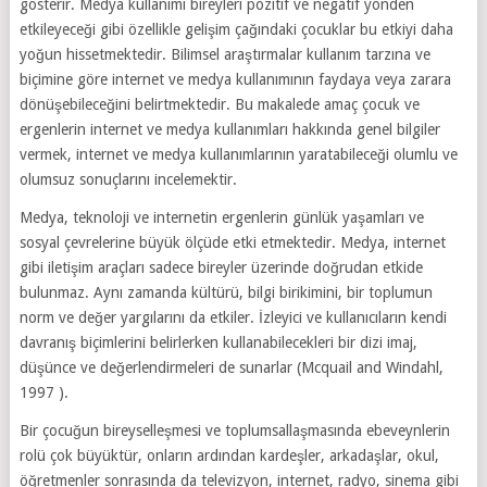
gösterir. Medya kullanımı bireyleri pozitif ve negatif yönden
etkileyeceği gibi özellikle gelişim çağındaki çocuklar bu etkiyi daha
yoğun hissetmektedir. Bilimsel araştırmalar kullanım tarzına ve
biçimine göre internet ve medya kullanımının faydaya veya zarara
dönüşebileceğini belirtmektedir. Bu makalede amaç çocuk ve
ergenlerin internet ve medya kullanımları hakkında genel bilgiler
vermek, internet ve medya kullanımlarının yaratabileceği olumlu ve
olumsuz sonuçlarını incelemektir.
Medya, teknoloji ve internetin ergenlerin günlük yaşamları ve
sosyal çevrelerine büyük ölçüde etki etmektedir. Medya, internet
gibi iletişim araçları sadece bireyler üzerinde doğrudan etkide
bulunmaz. Aynı zamanda kültürü, bilgi birikimini, bir toplumun
norm ve değer yargılarını da etkiler. İzleyici ve kullanıcıların kendi
davranış biçimlerini belirlerken kullanabilecekleri bir dizi imaj,
düşünce ve değerlendirmeleri de sunarlar (Mcquail and Windahl,
1997 ).
Bir çocuğun bireyselleşmesi ve toplumsallaşmasında ebeveynlerin
rolü çok büyüktür, onların ardından kardeşler, arkadaşlar, okul,
öğretmenler sonrasında da televizyon, internet, radyo, sinema gibi