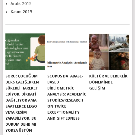
Aralık 2015
Kasım 2015
SORU: ÇOCUĞUM
SCOPUS DATABASE-
KÜLTÜR VE BEBEKLIK
DERS ÇALIŞIRKEN
BASED
DÖNEMINDE
SÜREKLI HAREKET
BIBLIOMETRIC
GELIŞIM
EDIYOR, DIKKATI
ANALYSIS: ACADEMIC
DAĞILIYOR AMA
STUDIES/RESEARCH
SAATLERCE LEGO
ON TWICE
VEYA RESIM
EXCEPTIONALITY
YAPABILIYOR. BU
AND GIFTEDNESS
DURUM DEHB MI
YOKSA ÜSTÜN