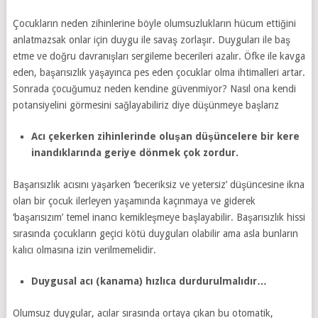
Çocukların neden zihinlerine böyle olumsuzlukların hücum ettiğini
anlatmazsak onlar için duygu ile savaş zorlaşır. Duyguları ile baş
etme ve doğru davranışları sergileme becerileri azalır. Öfke ile kavga
eden, başarısızlık yaşayınca pes eden çocuklar olma ihtimalleri artar.
Sonrada çocuğumuz neden kendine güvenmiyor? Nasıl ona kendi
potansiyelini görmesini sağlayabiliriz diye düşünmeye başlarız
Acı çekerken zihinlerinde oluşan düşüncelere bir kere
inandıklarında geriye dönmek çok zordur.
Başarısızlık acısını yaşarken ‘beceriksiz ve yetersiz’ düşüncesine ikna
olan bir çocuk ilerleyen yaşamında kaçınmaya ve giderek
‘başarısızım’ temel inancı kemikleşmeye başlayabilir. Başarısızlık hissi
sırasında çocukların geçici kötü duyguları olabilir ama asla bunların
kalıcı olmasına izin verilmemelidir.
Duygusal acı (kanama) hızlıca durdurulmalıdır…
Olumsuz duygular, acılar sırasında ortaya çıkan bu otomatik,