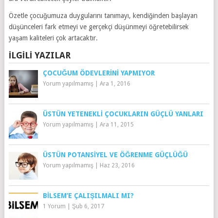
Özetle çocuğumuza duygularını tanımayı, kendiğinden başlayan
düşünceleri fark etmeyi ve gerçekçi düşünmeyi öğretebilirsek
yaşam kaliteleri çok artacaktır.
İLGILI YAZILAR
ÇOCUĞUM ÖDEVLERINI YAPMIYOR
Yorum yapılmamış
|
Ara 1, 2016
ÜSTÜN YETENEKLI ÇOCUKLARIN GÜÇLÜ YANLARI
Yorum yapılmamış
|
Ara 11, 2015
ÜSTÜN POTANSIYEL VE ÖĞRENME GÜÇLÜĞÜ
Yorum yapılmamış
|
Haz 23, 2016
BILSEM’E ÇALIŞILMALI MI?
1 Yorum
|
Şub 6, 2017