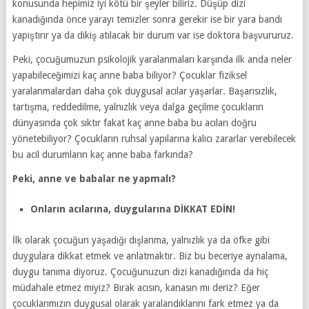
konusunda hepimiz iyi kötü bir şeyler biliriz. Düşüp dizi
kanadığında önce yarayı temizler sonra gerekir ise bir yara bandı
yapıştırır ya da dikiş atılacak bir durum var ise doktora başvururuz.
Peki, çocuğumuzun psikolojik yaralanmaları karşında ilk anda neler
yapabileceğimizi kaç anne baba biliyor? Çocuklar fiziksel
yaralanmalardan daha çok duygusal acılar yaşarlar. Başarısızlık,
tartışma, reddedilme, yalnızlık veya dalga geçilme çocukların
dünyasında çok sıktır fakat kaç anne baba bu acıları doğru
yönetebiliyor? Çocukların ruhsal yapılarına kalıcı zararlar verebilecek
bu acil durumların kaç anne baba farkında?
Peki, anne ve babalar ne yapmalı?
Onların acılarına, duygularına DİKKAT EDİN!
İlk olarak çocuğun yaşadığı dışlanma, yalnızlık ya da öfke gibi
duygulara dikkat etmek ve anlatmaktır. Biz bu beceriye aynalama,
duygu tanıma diyoruz. Çocuğunuzun dizi kanadığında da hiç
müdahale etmez miyiz? Bırak acısın, kanasın mı deriz? Eğer
çocuklarımızın duygusal olarak yaralandıklarını fark etmez ya da