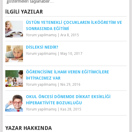
göstermeleri sağlanabilir…
İLGILI YAZILAR
ÜSTÜN YETENEKLI ÇOCUKLARIN İLKÖĞRETIM VE
SONRASINDA EĞITIMI
Yorum yapılmamış
|
Ara 8, 2015
DISLEKSI NEDIR?
Yorum yapılmamış
|
May 10, 2017
ÖĞRENCISINE İLHAM VEREN EĞITIMCILERE
İHTIYACIMIZ VAR
Yorum yapılmamış
|
Nis 29, 2016
OKUL ÖNCESI DÖNEMDE DIKKAT EKSIKLIĞI
HIPERAKTIVITE BOZUKLUĞU
Yorum yapılmamış
|
Kas 28, 2015
YAZAR HAKKINDA