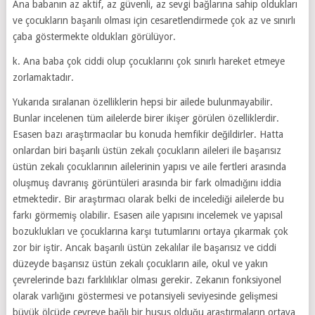
Ana babanın az aktif, az güvenli, az sevgi bağlarına sahip oldukları
ve çocukların başarılı olması için cesaretlendirmede çok az ve sınırlı
çaba göstermekte oldukları görülüyor.
k. Ana baba çok ciddi olup çocuklarını çok sınırlı hareket etmeye
zorlamaktadır.
Yukarıda sıralanan özelliklerin hepsi bir ailede bulunmayabilir.
Bunlar incelenen tüm ailelerde birer ikişer görülen özelliklerdir.
Esasen bazı araştırmacılar bu konuda hemfikir değildirler. Hatta
onlardan biri başarılı üstün zekalı çocukların aileleri ile başarısız
üstün zekalı çocuklarının ailelerinin yapısı ve aile fertleri arasında
oluşmuş davranış görüntüleri arasında bir fark olmadığını iddia
etmektedir. Bir araştırmacı olarak belki de incelediği ailelerde bu
farkı görmemiş olabilir. Esasen aile yapısını incelemek ve yapısal
bozuklukları ve çocuklarına karşı tutumlarını ortaya çıkarmak çok
zor bir iştir. Ancak başarılı üstün zekalılar ile başarısız ve ciddi
düzeyde başarısız üstün zekalı çocukların aile, okul ve yakın
çevrelerinde bazı farklılıklar olması gerekir. Zekanın fonksiyonel
olarak varlığını göstermesi ve potansiyeli seviyesinde gelişmesi
büyük ölçüde çevreye bağlı bir husus olduğu araştırmaların ortaya