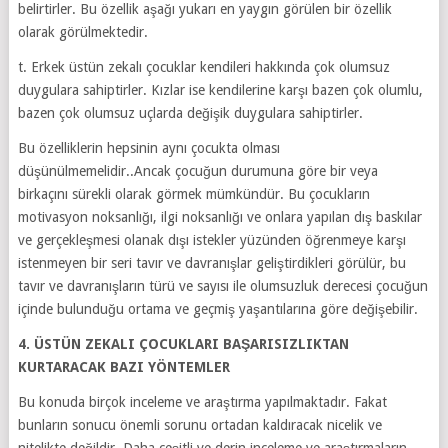
belirtirler. Bu özellik aşağı yukarı en yaygın görülen bir özellik
olarak görülmektedir.
t. Erkek üstün zekalı çocuklar kendileri hakkında çok olumsuz
duygulara sahiptirler. Kızlar ise kendilerine karşı bazen çok olumlu,
bazen çok olumsuz uçlarda değişik duygulara sahiptirler.
Bu özelliklerin hepsinin aynı çocukta olması
düşünülmemelidir..Ancak çocuğun durumuna göre bir veya
birkaçını sürekli olarak görmek mümkündür. Bu çocukların
motivasyon noksanlığı, ilgi noksanlığı ve onlara yapılan dış baskılar
ve gerçekleşmesi olanak dışı istekler yüzünden öğrenmeye karşı
istenmeyen bir seri tavır ve davranışlar geliştirdikleri görülür, bu
tavır ve davranışların türü ve sayısı ile olumsuzluk derecesi çocuğun
içinde bulunduğu ortama ve geçmiş yaşantılarına göre değişebilir.
4. ÜSTÜN ZEKALI ÇOCUKLARI BAŞARISIZLIKTAN
KURTARACAK BAZI YÖNTEMLER
Bu konuda birçok inceleme ve araştırma yapılmaktadır. Fakat
bunların sonucu önemli sorunu ortadan kaldıracak nicelik ve
nitelikte değildir. Daha çeşitli ve derin inceleme ve araştırmaların