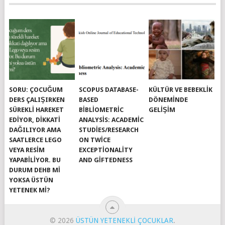
SORU: ÇOCUĞUM
SCOPUS DATABASE-
KÜLTÜR VE BEBEKLIK
DERS ÇALIŞIRKEN
BASED
DÖNEMINDE
SÜREKLI HAREKET
BIBLIOMETRIC
GELIŞIM
EDIYOR, DIKKATI
ANALYSIS: ACADEMIC
DAĞILIYOR AMA
STUDIES/RESEARCH
SAATLERCE LEGO
ON TWICE
VEYA RESIM
EXCEPTIONALITY
YAPABILIYOR. BU
AND GIFTEDNESS
DURUM DEHB MI
YOKSA ÜSTÜN
YETENEK MI?
© 2026
ÜSTÜN YETENEKLI ÇOCUKLAR
.