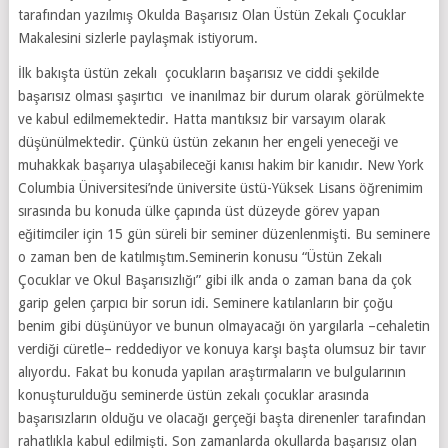
tarafından yazılmış Okulda Başarısız Olan Üstün Zekalı Çocuklar
Makalesini sizlerle paylaşmak istiyorum.
İlk bakışta üstün zekalı çocukların başarısız ve ciddi şekilde
başarısız olması şaşırtıcı ve inanılmaz bir durum olarak görülmekte
ve kabul edilmemektedir. Hatta mantıksız bir varsayım olarak
düşünülmektedir. Çünkü üstün zekanın her engeli yeneceği ve
muhakkak başarıya ulaşabileceği kanısı hakim bir kanıdır. New York
Columbia Üniversitesi’nde üniversite üstü-Yüksek Lisans öğrenimim
sırasında bu konuda ülke çapında üst düzeyde görev yapan
eğitimciler için 15 gün süreli bir seminer düzenlenmişti. Bu seminere
o zaman ben de katılmıştım.Seminerin konusu “Üstün Zekalı
Çocuklar ve Okul Başarısızlığı” gibi ilk anda o zaman bana da çok
garip gelen çarpıcı bir sorun idi. Seminere katılanların bir çoğu
benim gibi düşünüyor ve bunun olmayacağı ön yargılarla –cehaletin
verdiği cüretle– reddediyor ve konuya karşı başta olumsuz bir tavır
alıyordu. Fakat bu konuda yapılan araştırmaların ve bulgularının
konuşturulduğu seminerde üstün zekalı çocuklar arasında
başarısızların olduğu ve olacağı gerçeği başta direnenler tarafından
rahatlıkla kabul edilmişti. Son zamanlarda okullarda başarısız olan