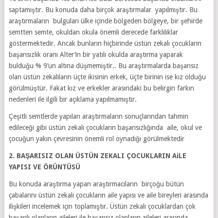
saptamıştır. Bu konuda daha birçok araştırmalar yapılmıştır. Bu
araştırmaların bulguları ülke içinde bölgeden bölgeye, bir şehirde
semtten semte, okuldan okula önemli derecede farklılıklar
göstermektedir. Ancak bunların hiçbirinde üstün zekalı çocukların
başarısızlık oranı Alter’in bir yatılı okulda araştırma yaparak
bulduğu % 9’un altına düşmemiştir.. Bu araştırmalarda başarısız
olan üstün zekalıların üçte ikisinin erkek, üçte birinin ise kız olduğu
görülmüştür. Fakat kız ve erkekler arasındaki bu belirgin farkın
nedenleri ile ilgili bir açıklama yapılmamıştır.
Çeşitli semtlerde yapılan araştırmaların sonuçlarından tahmin
edileceği gibi üstün zekalı çocukların başarısızlığında aile, okul ve
çocuğun yakın çevresinin önemli rol oynadığı görülmektedir
2. BAŞARISIZ OLAN ÜSTÜN ZEKALI ÇOCUKLARIN AiLE
YAPISI VE ÖRÜNTÜSÜ
Bu konuda araştırma yapan araştırmacıların birçoğu bütün
çabalarını üstün zekalı çocukların aile yapısı ve aile bireyleri arasında
ilişkileri incelemek için toplamıştır. Üstün zekalı çocuklardan çok
başarılı olanların aileleri ile başarısız olanların aileleri arasında