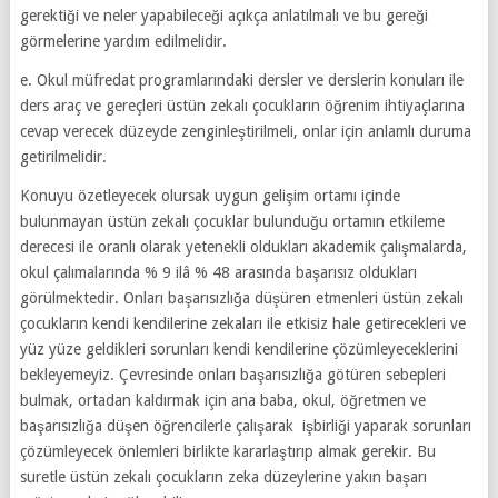
gerektiği ve neler yapabileceği açıkça anlatılmalı ve bu gereği
görmelerine yardım edilmelidir.
e. Okul müfredat programlarındaki dersler ve derslerin konuları ile
ders araç ve gereçleri üstün zekalı çocukların öğrenim ihtiyaçlarına
cevap verecek düzeyde zenginleştirilmeli, onlar için anlamlı duruma
getirilmelidir.
Konuyu özetleyecek olursak uygun gelişim ortamı içinde
bulunmayan üstün zekalı çocuklar bulunduğu ortamın etkileme
derecesi ile oranlı olarak yetenekli oldukları akademik çalışmalarda,
okul çalımalarında % 9 ilâ % 48 arasında başarısız oldukları
görülmektedir. Onları başarısızlığa düşüren etmenleri üstün zekalı
çocukların kendi kendilerine zekaları ile etkisiz hale getirecekleri ve
yüz yüze geldikleri sorunları kendi kendilerine çözümleyeceklerini
bekleyemeyiz. Çevresinde onları başarısızlığa götüren sebepleri
bulmak, ortadan kaldırmak için ana baba, okul, öğretmen ve
başarısızlığa düşen öğrencilerle çalışarak işbirliği yaparak sorunları
çözümleyecek önlemleri birlikte kararlaştırıp almak gerekir. Bu
suretle üstün zekalı çocukların zeka düzeylerine yakın başarı