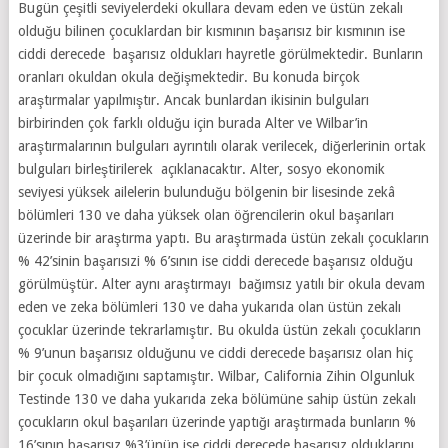
Bugün çeşitli seviyelerdeki okullara devam eden ve üstün zekalı
olduğu bilinen çocuklardan bir kısmının başarısız bir kısmının ise
ciddi derecede başarısız oldukları hayretle görülmektedir. Bunların
oranları okuldan okula değişmektedir. Bu konuda birçok
araştırmalar yapılmıştır. Ancak bunlardan ikisinin bulguları
birbirinden çok farklı olduğu için burada Alter ve Wilbar’in
araştırmalarının bulguları ayrıntılı olarak verilecek, diğerlerinin ortak
bulguları birleştirilerek açıklanacaktır. Alter, sosyo ekonomik
seviyesi yüksek ailelerin bulunduğu bölgenin bir lisesinde zekâ
bölümleri 130 ve daha yüksek olan öğrencilerin okul başarıları
üzerinde bir araştırma yaptı. Bu araştırmada üstün zekalı çocukların
% 42’sinin başarısızi % 6’sının ise ciddi derecede başarısız olduğu
görülmüştür. Alter aynı araştırmayı bağımsız yatılı bir okula devam
eden ve zeka bölümleri 130 ve daha yukarıda olan üstün zekalı
çocuklar üzerinde tekrarlamıştır. Bu okulda üstün zekalı çocukların
% 9’unun başarısız olduğunu ve ciddi derecede başarısız olan hiç
bir çocuk olmadığını saptamıştır. Wilbar, California Zihin Olgunluk
Testinde 130 ve daha yukarıda zeka bölümüne sahip üstün zekalı
çocukların okul başarıları üzerinde yaptığı araştırmada bunların %
16’sının başarısız %3’ünün ise ciddi derecede başarısız olduklarını