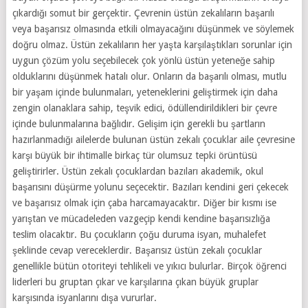
çıkardığı somut bir gerçektir. Çevrenin üstün zekalıların başarılı
veya başarısız olmasında etkili olmayacağını düşünmek ve söylemek
doğru olmaz. Üstün zekalıların her yaşta karşılaştıkları sorunlar için
uygun çözüm yolu seçebilecek çok yönlü üstün yeteneğe sahip
olduklarını düşünmek hatalı olur. Onların da başarılı olması, mutlu
bir yaşam içinde bulunmaları, yeteneklerini geliştirmek için daha
zengin olanaklara sahip, teşvik edici, ödüllendirildikleri bir çevre
içinde bulunmalarına bağlıdır. Gelişim için gerekli bu şartların
hazırlanmadığı ailelerde bulunan üstün zekalı çocuklar aile çevresine
karşı büyük bir ihtimalle birkaç tür olumsuz tepki örüntüsü
geliştirirler. Üstün zekalı çocuklardan bazıları akademik, okul
başarısını düşürme yolunu seçecektir. Bazıları kendini geri çekecek
ve başarısız olmak için çaba harcamayacaktır. Diğer bir kısmı ise
yarıştan ve mücadeleden vazgeçip kendi kendine başarısızlığa
teslim olacaktır. Bu çocukların çoğu duruma isyan, muhalefet
şeklinde cevap vereceklerdir. Başarısız üstün zekalı çocuklar
genellikle bütün otoriteyi tehlikeli ve yıkıcı bulurlar. Birçok öğrenci
liderleri bu gruptan çıkar ve karşılarına çıkan büyük gruplar
karşısında isyanlarını dışa vururlar.