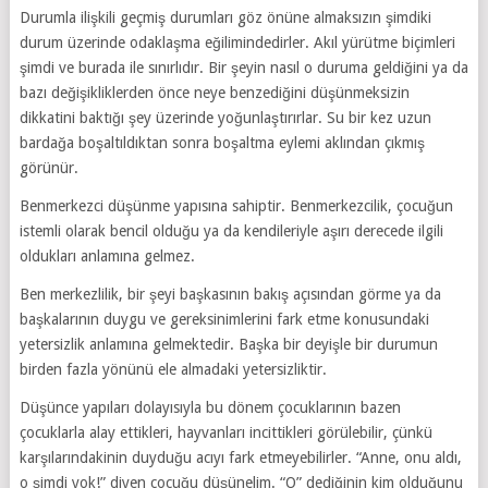
Durumla ilişkili geçmiş durumları göz önüne almaksızın şimdiki
durum üzerinde odaklaşma eğilimindedirler. Akıl yürütme biçimleri
şimdi ve burada ile sınırlıdır. Bir şeyin nasıl o duruma geldiğini ya da
bazı değişikliklerden önce neye benzediğini düşünmeksizin
dikkatini baktığı şey üzerinde yoğunlaştırırlar. Su bir kez uzun
bardağa boşaltıldıktan sonra boşaltma eylemi aklından çıkmış
görünür.
Benmerkezci düşünme yapısına sahiptir. Benmerkezcilik, çocuğun
istemli olarak bencil olduğu ya da kendileriyle aşırı derecede ilgili
oldukları anlamına gelmez.
Ben merkezlilik, bir şeyi başkasının bakış açısından görme ya da
başkalarının duygu ve gereksinimlerini fark etme konusundaki
yetersizlik anlamına gelmektedir. Başka bir deyişle bir durumun
birden fazla yönünü ele almadaki yetersizliktir.
Düşünce yapıları dolayısıyla bu dönem çocuklarının bazen
çocuklarla alay ettikleri, hayvanları incittikleri görülebilir, çünkü
karşılarındakinin duyduğu acıyı fark etmeyebilirler. “Anne, onu aldı,
o şimdi yok!” diyen çocuğu düşünelim. “O” dediğinin kim olduğunu