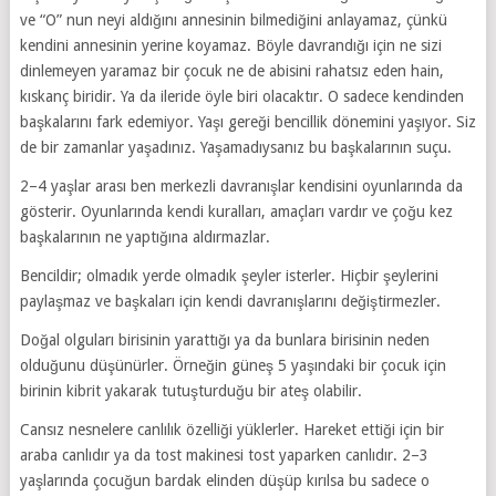
ve “O” nun neyi aldığını annesinin bilmediğini anlayamaz, çünkü
kendini annesinin yerine koyamaz. Böyle davrandığı için ne sizi
dinlemeyen yaramaz bir çocuk ne de abisini rahatsız eden hain,
kıskanç biridir. Ya da ileride öyle biri olacaktır. O sadece kendinden
başkalarını fark edemiyor. Yaşı gereği bencillik dönemini yaşıyor. Siz
de bir zamanlar yaşadınız. Yaşamadıysanız bu başkalarının suçu.
2–4 yaşlar arası ben merkezli davranışlar kendisini oyunlarında da
gösterir. Oyunlarında kendi kuralları, amaçları vardır ve çoğu kez
başkalarının ne yaptığına aldırmazlar.
Bencildir; olmadık yerde olmadık şeyler isterler. Hiçbir şeylerini
paylaşmaz ve başkaları için kendi davranışlarını değiştirmezler.
Doğal olguları birisinin yarattığı ya da bunlara birisinin neden
olduğunu düşünürler. Örneğin güneş 5 yaşındaki bir çocuk için
birinin kibrit yakarak tutuşturduğu bir ateş olabilir.
Cansız nesnelere canlılık özelliği yüklerler. Hareket ettiği için bir
araba canlıdır ya da tost makinesi tost yaparken canlıdır. 2–3
yaşlarında çocuğun bardak elinden düşüp kırılsa bu sadece o