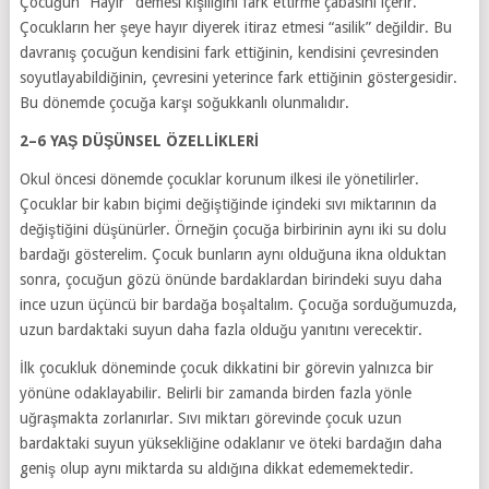
Çocuğun “Hayır” demesi kişiliğini fark ettirme çabasını içerir.
Çocukların her şeye hayır diyerek itiraz etmesi “asilik” değildir. Bu
davranış çocuğun kendisini fark ettiğinin, kendisini çevresinden
soyutlayabildiğinin, çevresini yeterince fark ettiğinin göstergesidir.
Bu dönemde çocuğa karşı soğukkanlı olunmalıdır.
2–6 YAŞ DÜŞÜNSEL ÖZELLİKLERİ
Okul öncesi dönemde çocuklar korunum ilkesi ile yönetilirler.
Çocuklar bir kabın biçimi değiştiğinde içindeki sıvı miktarının da
değiştiğini düşünürler. Örneğin çocuğa birbirinin aynı iki su dolu
bardağı gösterelim. Çocuk bunların aynı olduğuna ikna olduktan
sonra, çocuğun gözü önünde bardaklardan birindeki suyu daha
ince uzun üçüncü bir bardağa boşaltalım. Çocuğa sorduğumuzda,
uzun bardaktaki suyun daha fazla olduğu yanıtını verecektir.
İlk çocukluk döneminde çocuk dikkatini bir görevin yalnızca bir
yönüne odaklayabilir. Belirli bir zamanda birden fazla yönle
uğraşmakta zorlanırlar. Sıvı miktarı görevinde çocuk uzun
bardaktaki suyun yüksekliğine odaklanır ve öteki bardağın daha
geniş olup aynı miktarda su aldığına dikkat edememektedir.