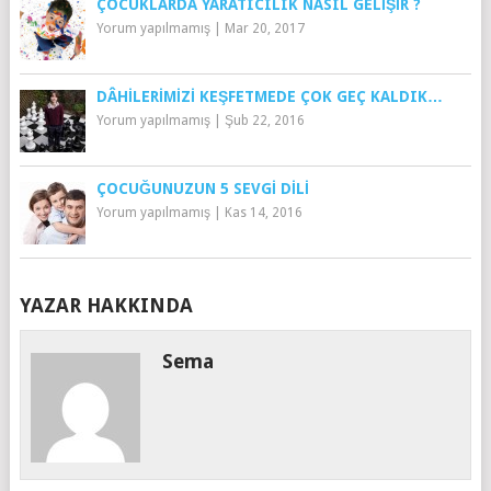
ÇOCUKLARDA YARATICILIK NASIL GELIŞIR ?
Yorum yapılmamış
|
Mar 20, 2017
DÂHILERIMIZI KEŞFETMEDE ÇOK GEÇ KALDIK…
Yorum yapılmamış
|
Şub 22, 2016
ÇOCUĞUNUZUN 5 SEVGI DILI
Yorum yapılmamış
|
Kas 14, 2016
YAZAR HAKKINDA
Sema