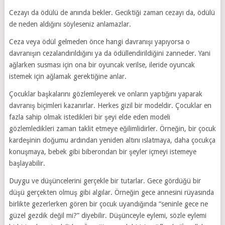
Cezayı da ödülü de anında bekler. Geciktiği zaman cezayı da, ödülü
de neden aldığını söyleseniz anlamazlar.
Ceza veya ödül gelmeden önce hangi davranışı yapıyorsa o
davranışın cezalandırıldığını ya da ödüllendirildiğini zanneder. Yani
ağlarken susması için ona bir oyuncak verilse, ileride oyuncak
istemek için ağlamak gerektiğine anlar.
Çocuklar başkalarını gözlemleyerek ve onların yaptığını yaparak
davranış biçimleri kazanırlar. Herkes gizil bir modeldir. Çocuklar en
fazla sahip olmak istedikleri bir şeyi elde eden modeli
gözlemledikleri zaman taklit etmeye eğilimlidirler. Örneğin, bir çocuk
kardeşinin doğumu ardından yeniden altını ıslatmaya, daha çocukça
konuşmaya, bebek gibi biberondan bir şeyler içmeyi istemeye
başlayabilir.
Duygu ve düşüncelerini gerçekle bir tutarlar. Gece gördüğü bir
düşü gerçekten olmuş gibi algılar. Örneğin gece annesini rüyasında
birlikte gezerlerken gören bir çocuk uyandığında “seninle gece ne
güzel gezdik değil mi?” diyebilir. Düşünceyle eylemi, sözle eylemi