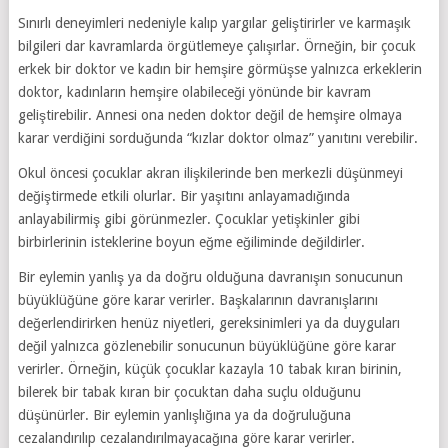
Sınırlı deneyimleri nedeniyle kalıp yargılar geliştirirler ve karmaşık
bilgileri dar kavramlarda örgütlemeye çalışırlar. Örneğin, bir çocuk
erkek bir doktor ve kadın bir hemşire görmüşse yalnızca erkeklerin
doktor, kadınların hemşire olabileceği yönünde bir kavram
geliştirebilir. Annesi ona neden doktor değil de hemşire olmaya
karar verdiğini sorduğunda “kızlar doktor olmaz” yanıtını verebilir.
Okul öncesi çocuklar akran ilişkilerinde ben merkezli düşünmeyi
değiştirmede etkili olurlar. Bir yaşıtını anlayamadığında
anlayabilirmiş gibi görünmezler. Çocuklar yetişkinler gibi
birbirlerinin isteklerine boyun eğme eğiliminde değildirler.
Bir eylemin yanlış ya da doğru olduğuna davranışın sonucunun
büyüklüğüne göre karar verirler. Başkalarının davranışlarını
değerlendirirken henüz niyetleri, gereksinimleri ya da duyguları
değil yalnızca gözlenebilir sonucunun büyüklüğüne göre karar
verirler. Örneğin, küçük çocuklar kazayla 10 tabak kıran birinin,
bilerek bir tabak kıran bir çocuktan daha suçlu olduğunu
düşünürler. Bir eylemin yanlışlığına ya da doğruluğuna
cezalandırılıp cezalandırılmayacağına göre karar verirler.