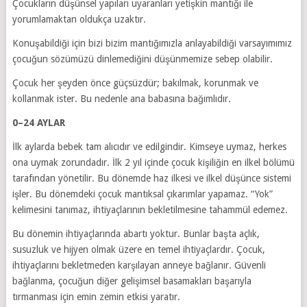
Çocukların düşünsel yapıları uyaranları yetişkin mantığı ile
yorumlamaktan oldukça uzaktır.
Konuşabildiği için bizi bizim mantığımızla anlayabildiği varsayımımız
çocuğun sözümüzü dinlemediğini düşünmemize sebep olabilir.
Çocuk her şeyden önce güçsüzdür; bakılmak, korunmak ve
kollanmak ister. Bu nedenle ana babasına bağımlıdır.
0–24 AYLAR
İlk aylarda bebek tam alıcıdır ve edilgindir. Kimseye uymaz, herkes
ona uymak zorundadır. İlk 2 yıl içinde çocuk kişiliğin en ilkel bölümü
tarafından yönetilir. Bu dönemde haz ilkesi ve ilkel düşünce sistemi
işler. Bu dönemdeki çocuk mantıksal çıkarımlar yapamaz. “Yok”
kelimesini tanımaz, ihtiyaçlarının bekletilmesine tahammül edemez.
Bu dönemin ihtiyaçlarında abartı yoktur. Bunlar başta açlık,
susuzluk ve hijyen olmak üzere en temel ihtiyaçlardır. Çocuk,
ihtiyaçlarını bekletmeden karşılayan anneye bağlanır. Güvenli
bağlanma, çocuğun diğer gelişimsel basamakları başarıyla
tırmanması için emin zemin etkisi yaratır.