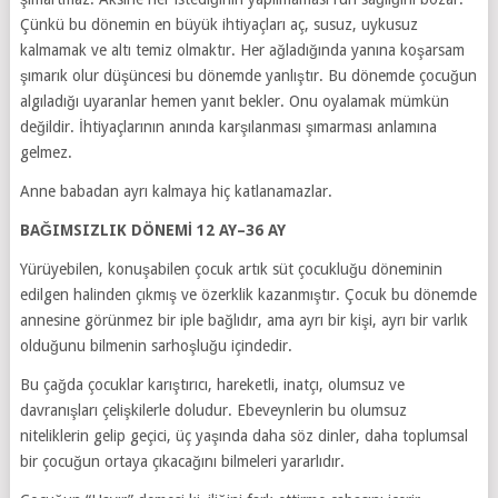
Çünkü bu dönemin en büyük ihtiyaçları aç, susuz, uykusuz
kalmamak ve altı temiz olmaktır. Her ağladığında yanına koşarsam
şımarık olur düşüncesi bu dönemde yanlıştır. Bu dönemde çocuğun
algıladığı uyaranlar hemen yanıt bekler. Onu oyalamak mümkün
değildir. İhtiyaçlarının anında karşılanması şımarması anlamına
gelmez.
Anne babadan ayrı kalmaya hiç katlanamazlar.
BAĞIMSIZLIK DÖNEMİ 12 AY–36 AY
Yürüyebilen, konuşabilen çocuk artık süt çocukluğu döneminin
edilgen halinden çıkmış ve özerklik kazanmıştır. Çocuk bu dönemde
annesine görünmez bir iple bağlıdır, ama ayrı bir kişi, ayrı bir varlık
olduğunu bilmenin sarhoşluğu içindedir.
Bu çağda çocuklar karıştırıcı, hareketli, inatçı, olumsuz ve
davranışları çelişkilerle doludur. Ebeveynlerin bu olumsuz
niteliklerin gelip geçici, üç yaşında daha söz dinler, daha toplumsal
bir çocuğun ortaya çıkacağını bilmeleri yararlıdır.