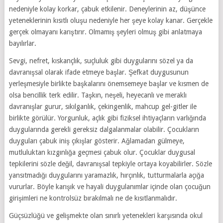
nedeniyle kolay korkar, çabuk etkilenir. Deneylerinin az, düşünce
yeteneklerinin kısıtlı oluşu nedeniyle her şeye kolay kanar. Gerçekle
gerçek olmayanı karıştırır. Olmamış şeyleri olmuş gibi anlatmaya
bayılırlar.
Sevgi, nefret, kıskançlık, suçluluk gibi duygularını sözel ya da
davranışsal olarak ifade etmeye başlar. Şefkat duygusunun
yerleşmesiyle birlikte başkalarını önemsemeye başlar ve kısmen de
olsa bencillik terk edilir. Taşkın, neşeli, heyecanlı ve meraklı
davranışlar gurur, sıkılganlık, çekingenlik, mahcup gel-gitler ile
birlikte görülür. Yorgunluk, açlık gibi fiziksel ihtiyaçların varlığında
duygularında gerekli gereksiz dalgalanmalar olabilir. Çocukların
duyguları çabuk iniş çıkışlar gösterir. Ağlamadan gülmeye,
mutluluktan kızgınlığa geçmesi çabuk olur. Çocuklar duygusal
tepkilerini sözle değil, davranışsal tepkiyle ortaya koyabilirler. Sözle
yansıtmadığı duygularını yaramazlık, hırçınlık, tutturmalarla açığa
vururlar. Böyle karışık ve hayali duygulanımlar içinde olan çocuğun
girişimleri ne kontrolsüz bırakılmalı ne de kısıtlanmalıdır.
Güçsüzlüğü ve gelişmekte olan sınırlı yetenekleri karşısında okul