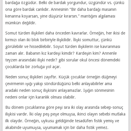
bardağa özgüdür. Belki de bardak yorgundur, üzgündür vs. çünkü
ona göre bardak canlıdır. Annesinin “Bir daha bardağı masanın
kenarına koyarsan, yine düşürür kırarsın.” mantığını algılaması
mümkün değildir.
Somut türden ilişkileri daha önceden kavrarlar. Örneğin, her ikisi de
kırmızı olan iki blok birbiriyle ilişkilidir. İlişki somuttur, çünkü
görülebilir ve hissedilebilir. Soyut türden ilişkilerin ise kavranması
zaman alır. Babanın kız kardeşi kimdir? Kardeşin kim? Annenle
teyzen arasındaki ilişki nedir? gibi sorular okul öncesi dönemdeki
çocuklarda bir zorluğa yol açar.
Neden sonuç ilişkileri zayıftır. Küçük çocuklar örneğin düğmeyi
çevirmenin ışığı yakıp söndürdüğünü belki anlayabilirler ama
aradaki neden sonuç ilişkisini anlayamazlar. Işığın sönmesinin
nedeni onlar için karanlık olması olabilir.
Bu dönem çocuklarına göre peşi sıra iki olay arasında sebep-sonuç
ilişkisi vardır. İki olay peş peşe olmuşsa, ikinci olayın sebebi mutlaka
ilk olaydır. Örneğin, uykusu geldiğinde tesadüfen fıstık yemiş ve
akabinde uyumuşsa, uyumamak için bir daha fıstık yemez.