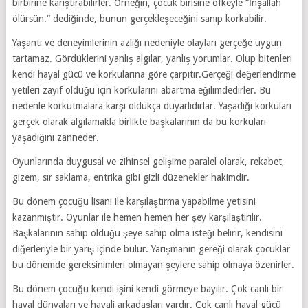
birbirine karıştırabilirler. Örneğin, çocuk birisine öfkeyle “İnşallah
ölürsün.” dediğinde, bunun gerçekleşeceğini sanıp korkabilir.
Yaşantı ve deneyimlerinin azlığı nedeniyle olayları gerçeğe uygun
tartamaz. Gördüklerini yanlış algılar, yanlış yorumlar. Olup bitenleri
kendi hayal gücü ve korkularına göre çarpıtır.Gerçeği değerlendirme
yetileri zayıf olduğu için korkularını abartma eğilimdedirler. Bu
nedenle korkutmalara karşı oldukça duyarlıdırlar. Yaşadığı korkuları
gerçek olarak algılamakla birlikte başkalarının da bu korkuları
yaşadığını zanneder.
Oyunlarında duygusal ve zihinsel gelişime paralel olarak, rekabet,
gizem, sır saklama, entrika gibi gizli düzenekler hakimdir.
Bu dönem çocuğu lisanı ile karşılaştırma yapabilme yetisini
kazanmıştır. Oyunlar ile hemen hemen her şey karşılaştırılır.
Başkalarının sahip olduğu şeye sahip olma isteği belirir, kendisini
diğerleriyle bir yarış içinde bulur. Yarışmanın gereği olarak çocuklar
bu dönemde gereksinimleri olmayan şeylere sahip olmaya özenirler.
Bu dönem çocuğu kendi işini kendi görmeye bayılır. Çok canlı bir
hayal dünyaları ve hayali arkadaşları vardır. Çok canlı hayal gücü