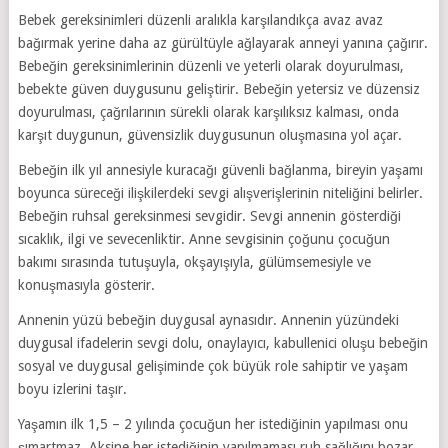
Bebek gereksinimleri düzenli aralıkla karşılandıkça avaz avaz
bağırmak yerine daha az gürültüyle ağlayarak anneyi yanına çağırır.
Bebeğin gereksinimlerinin düzenli ve yeterli olarak doyurulması,
bebekte güven duygusunu geliştirir. Bebeğin yetersiz ve düzensiz
doyurulması, çağrılarının sürekli olarak karşılıksız kalması, onda
karşıt duygunun, güvensizlik duygusunun oluşmasına yol açar.
Bebeğin ilk yıl annesiyle kuracağı güvenli bağlanma, bireyin yaşamı
boyunca süreceği ilişkilerdeki sevgi alışverişlerinin niteliğini belirler.
Bebeğin ruhsal gereksinmesi sevgidir. Sevgi annenin gösterdiği
sıcaklık, ilgi ve sevecenliktir. Anne sevgisinin çoğunu çocuğun
bakımı sırasında tutuşuyla, okşayışıyla, gülümsemesiyle ve
konuşmasıyla gösterir.
Annenin yüzü bebeğin duygusal aynasıdır. Annenin yüzündeki
duygusal ifadelerin sevgi dolu, onaylayıcı, kabullenici oluşu bebeğin
sosyal ve duygusal gelişiminde çok büyük role sahiptir ve yaşam
boyu izlerini taşır.
Yaşamın ilk 1,5 – 2 yılında çocuğun her istediğinin yapılması onu
şımartmaz. Aksine her istediğinin yapılmaması ruh sağlığını bozar.