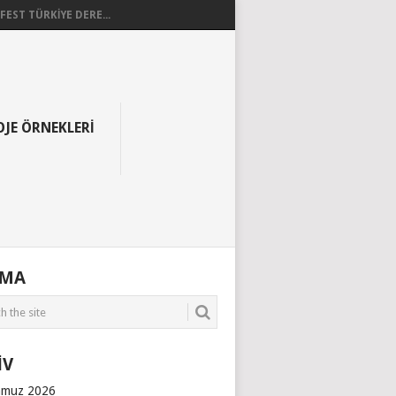
EST TÜRKİYE DERE...
OJE ÖRNEKLERI
AMA
İV
muz 2026