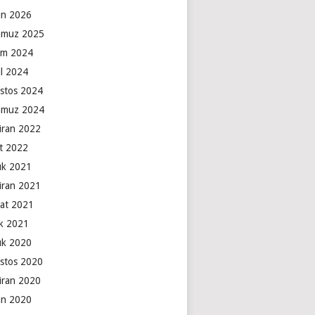
an 2026
muz 2025
ım 2024
ül 2024
stos 2024
muz 2024
iran 2022
t 2022
lık 2021
iran 2021
at 2021
k 2021
lık 2020
stos 2020
iran 2020
an 2020