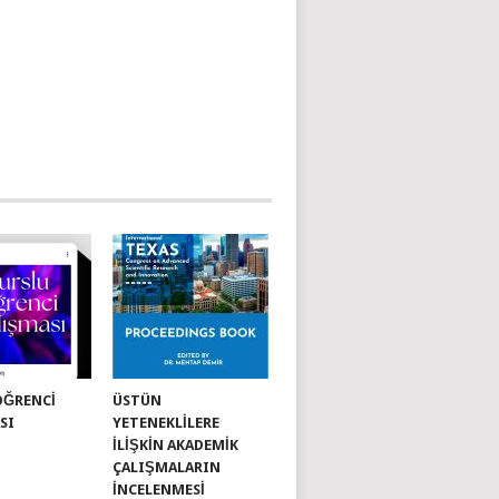
ÖĞRENCI
ÜSTÜN
SI
YETENEKLILERE
İLIŞKIN AKADEMIK
ÇALIŞMALARIN
İNCELENMESI