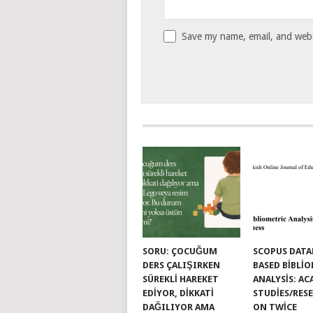
Save my name, email, and websi
SORU: ÇOCUĞUM
SCOPUS DATA
DERS ÇALIŞIRKEN
BASED BIBLI
SÜREKLI HAREKET
ANALYSIS: A
EDIYOR, DIKKATI
STUDIES/RES
DAĞILIYOR AMA
ON TWICE