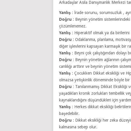
Arkadaşlar Asila Danışmanlık Merkezi tar
Yanlış
: İrade sorunu, sorumsuzluk , aym
Doğru
: Beynin yönetim sistemlerindeki 
çözümlenemez.
Yanlış
: Hiperaktif olmak ya da birilerin
Doğru
: Odaklanma, planlama, motivasy
diğer işlevlerini kapsayan karmaşık bir rah
Yanlış
: Beyni çok çalıştığından dolayı bu 
Doğru
: Beynin yönetim ağlarının çalışmas
canlılığı arttırır ve beynin yönetim sistemin
Yanlış
: Çocukken Dikkat eksikliği ve Hi
olmazsa yetişkinlik döneminde böyle bir 
Doğru
: Tanılanmamış Dikkat Eksikliği v
yaşadıkları kronik zorlukları tembellik v
kaynaklandığını düşündükleri için yardım
Yanlış
: Herkes dikkat eksikliği belirtile
başedebilir.
Doğru
: Dikkat eksikliği her zeka düzey
kalmasına sebep olur.