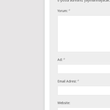
E-posta adresiniz yayınlanmayacak
*
Yorum:
*
Ad:
*
Email Adresi:
Website: