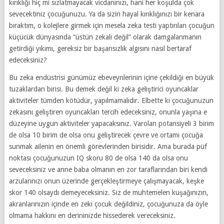
kırıklığı hiç mi sızlatmayacak vicdanınızı, hani her koşulda çok
sevecektiniz çocuğunuzu. Ya da sizin hayal kırıklığınızı bir kenara
bıraktım, o kolejlere girmek için mesela zeka testi yaptırılan çocuğun
küçücük dünyasında “üstün zekalı değil” olarak damgalanmanın
getirdiği yıkımı, gereksiz bir başarısızlık algısını nasıl bertaraf
edeceksiniz?
Bu zeka endüstrisi günümüz ebeveynlerinin içine çekildiği en büyük
tuzaklardan birisi. Bu demek değil ki zeka geliştirici oyuncaklar
aktiviteler tümden kötüdür, yapılmamalıdır. Elbette ki çocuğunuzun
zekasını geliştiren oyuncakları tercih edeceksiniz, onunla yaşına e
düzeyine uygun aktiviteler yapacaksınız. Varolan potansiyeli 3 birim
de olsa 10 birim de olsa onu geliştirecek çevre ve ortamı çocuğa
sunmak ailenin en önemli görevlerinden birisidir. Ama burada püf
noktası çocuğunuzun IQ skoru 80 de olsa 140 da olsa onu
seveceksiniz ve anne baba olmanın en zor taraflarından biri kendi
arzularınızı onun üzerinde gerçekleştirmeye çalışmayacak, keşke
skor 140 olsaydı demeyeceksiniz. Siz de muhtemelen kuşağınızın,
akranlarınızın içinde en zeki çocuk değildiniz, çocuğunuza da öyle
olmama hakkını en derininizde hissederek vereceksiniz.