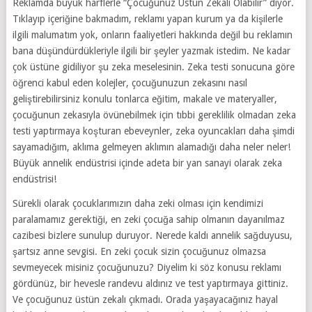
Reklamda büyük harflerle “Çocuğunuz Üstün Zekalı Olabilir” diyor.
Tıklayıp içeriğine bakmadım, reklamı yapan kurum ya da kişilerle
ilgili malumatım yok, onların faaliyetleri hakkında değil bu reklamın
bana düşündürdükleriyle ilgili bir şeyler yazmak istedim. Ne kadar
çok üstüne gidiliyor şu zeka meselesinin. Zeka testi sonucuna göre
öğrenci kabul eden kolejler, çocuğunuzun zekasını nasıl
geliştirebilirsiniz konulu tonlarca eğitim, makale ve materyaller,
çocuğunun zekasıyla övünebilmek için tıbbi gereklilik olmadan zeka
testi yaptırmaya koşturan ebeveynler, zeka oyuncakları daha şimdi
sayamadığım, aklıma gelmeyen aklımın alamadığı daha neler neler!
Büyük annelik endüstrisi içinde adeta bir yan sanayi olarak zeka
endüstrisi!
Sürekli olarak çocuklarımızın daha zeki olması için kendimizi
paralamamız gerektiği, en zeki çocuğa sahip olmanın dayanılmaz
cazibesi bizlere sunulup duruyor. Nerede kaldı annelik sağduyusu,
şartsız anne sevgisi. En zeki çocuk sizin çocuğunuz olmazsa
sevmeyecek misiniz çocuğunuzu? Diyelim ki söz konusu reklamı
gördünüz, bir hevesle randevu aldınız ve test yaptırmaya gittiniz.
Ve çocuğunuz üstün zekalı çıkmadı. Orada yaşayacağınız hayal