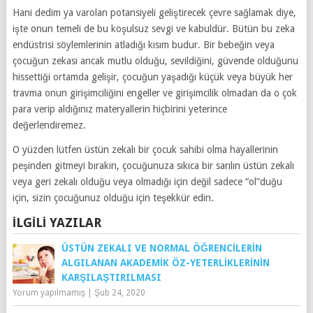
Hani dedim ya varolan potansiyeli geliştirecek çevre sağlamak diye,
işte onun temeli de bu koşulsuz sevgi ve kabuldür. Bütün bu zeka
endüstrisi söylemlerinin atladığı kısım budur. Bir bebeğin veya
çocuğun zekası ancak mutlu olduğu, sevildiğini, güvende olduğunu
hissettiği ortamda gelişir, çocuğun yaşadığı küçük veya büyük her
travma onun girişimciliğini engeller ve girişimcilik olmadan da o çok
para verip aldığınız materyallerin hiçbirini yeterince
değerlendiremez.
O yüzden lütfen üstün zekalı bir çocuk sahibi olma hayallerinin
peşinden gitmeyi bırakın, çocuğunuza sıkıca bir sarılın üstün zekalı
veya geri zekalı olduğu veya olmadığı için değil sadece “ol”duğu
için, sizin çocuğunuz olduğu için teşekkür edin.
İLGILI YAZILAR
ÜSTÜN ZEKALI VE NORMAL ÖĞRENCILERIN
ALGILANAN AKADEMIK ÖZ-YETERLIKLERININ
KARŞILAŞTIRILMASI
Yorum yapılmamış
|
Şub 24, 2020