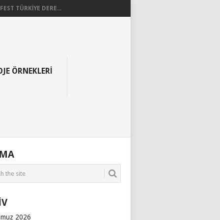
EST TÜRKİYE DERE...
OJE ÖRNEKLERI
AMA
İV
muz 2026