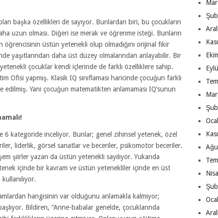
Mar
Şub
olan başka özellikleri de sayıyor. Bunlardan biri, bu çocukların
Ara
daha uzun olması. Diğeri ise merak ve öğrenme isteği. Bunların
Kas
rencisinin üstün yetenekli olup olmadığını orijinal fikir
Eki
rinde yaşıtlarından daha üst düzey olmalarından anlayabilir. Bir
yetenekli çocuklar kendi içlerinde de farklı özelliklere sahip.
Eyl
tim Ofisi yapmış. Klasik IQ sınıflaması haricinde çocuğun farklı
Tem
fade edilmiş. Yani çocuğun matematikten anlamaması IQ’sunun
Mar
Şub
mamalı!
Oca
Kas
de 6 kategoride inceliyor. Bunlar; genel zihinsel yetenek, özel
ler, liderlik, görsel sanatlar ve beceriler, psikomotor beceriler.
Ağu
em şiirler yazan da üstün yetenekli sayılıyor. Yukarıda
Tem
tenek içinde bir kavram ve üstün yetenekliler içinde en üst
Nis
kullanılıyor.
Şub
vramlardan hangisinin var olduğunu anlamakla kalmıyor;
Oca
başlıyor. Bildiren, “Anne-babalar genelde, çocuklarında
Ara