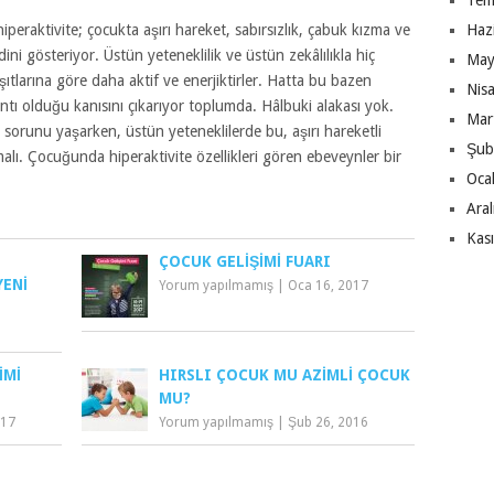
Tem
iperaktivite; çocukta aşırı hareket, sabırsızlık, çabuk kızma ve
Haz
ni gösteriyor. Üstün yeteneklilik ve üstün zekâlılıkla hiç
May
şıtlarına göre daha aktif ve enerjiktirler. Hatta bu bazen
Nis
antı olduğu kanısını çıkarıyor toplumda. Hâlbuki alakası yok.
Mar
 sorunu yaşarken, üstün yeteneklilerde bu, aşırı hareketli
Şub
lmalı. Çocuğunda hiperaktivite özellikleri gören ebeveynler bir
Oca
Ara
Kas
ÇOCUK GELIŞIMI FUARI
YENI
Yorum yapılmamış
|
Oca 16, 2017
IMI
HIRSLI ÇOCUK MU AZIMLI ÇOCUK
MU?
017
Yorum yapılmamış
|
Şub 26, 2016