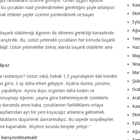
bi farklılıkların üzerine gitmiyor. Onları uygun eğitime
Kas
bu çocukları nasıl yönlendirmeleri gerektiğini şöyle anlatıyor:
Eki
ak ettikleri şeyler üzerine yönlendirmeli ve başarı
Eyl
Ağu
başarılı olabileceği algısının da silinmesi gerektiği kanaatinde.
Tem
arıştırdık. Bu, üstün yetenekli çocukların her konuda başarılı
eğil. Üstün yetenekliler birkaç alanda başarılı olabilirler ama
Haz
May
Nis
liyor
Mar
ere rastlanıyor? Üstün zekâ, bebek 1,5 yaşındayken bile kendini
Şub
ına göre, 3 ay daha erken gelişiyor. Ayakta durma, yürüme,
Oca
a yapabiliyor. Ayrıca duyu organları daha keskin ve
konuşmayı öğrenir, yaşına göre beklenmeyecek cümlelerle
Ara
Bu durumda anne-baba, çocuklarının farklılıklarını ortaya
Kas
aşıtlarından ayrı bir yere koyacağız anlamına gelmemeli.
Eki
olduklarını düşünerek davranmalıyız. Bu sayede sosyalleşirler.
Eyl
e kapanabilir. Böylece sorunlu bireyler yetişir.”
Ağu
 karıştırılmamalı!