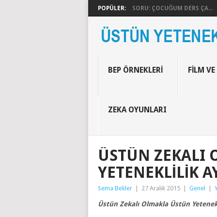
POPÜLER:
SORU: ÇOCUĞUM DERS ÇA...
BEP ÖRNEKLERI
FILM VE
ZEKA OYUNLARI
ÜSTÜN ZEKALI
YETENEKLILIK A
Sema Bekler
|
27 Aralık 2015
|
Genel
|
Üstün Zekalı Olmakla Üstün Yetenekl