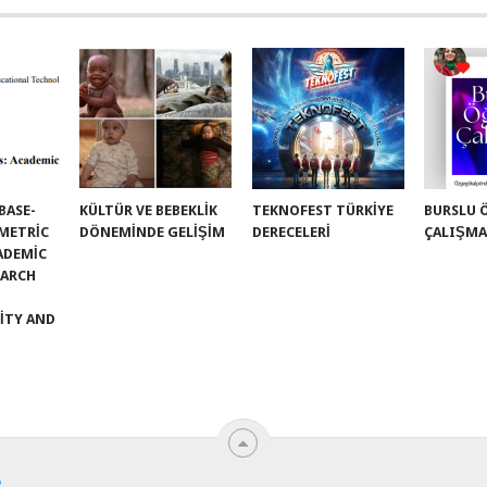
BASE-
KÜLTÜR VE BEBEKLIK
TEKNOFEST TÜRKİYE
BURSLU 
OMETRIC
DÖNEMINDE GELIŞIM
DERECELERİ
ÇALIŞMA
CADEMIC
EARCH
ITY AND
R
.