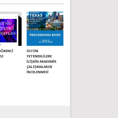
ÖĞRENCI
ÜSTÜN
SI
YETENEKLILERE
İLIŞKIN AKADEMIK
ÇALIŞMALARIN
İNCELENMESI