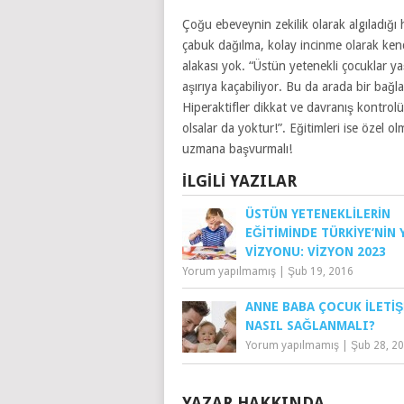
Çoğu ebeveynin zekilik olarak algıladığı h
çabuk dağılma, kolay incinme olarak kendi
alakası yok. “Üstün yetenekli çocuklar ya
aşırıya kaçabiliyor. Bu da arada bir bağl
Hiperaktifler dikkat ve davranış kontrolü
olsalar da yoktur!”. Eğitimleri ise özel o
uzmana başvurmalı!
İLGILI YAZILAR
ÜSTÜN YETENEKLILERIN
EĞITIMINDE TÜRKIYE’NIN 
VIZYONU: VIZYON 2023
Yorum yapılmamış
|
Şub 19, 2016
ANNE BABA ÇOCUK İLETIŞ
NASIL SAĞLANMALI?
Yorum yapılmamış
|
Şub 28, 2
YAZAR HAKKINDA