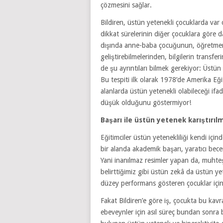
çözmesini sağlar.
Bildiren, üstün yetenekli çocuklarda var 
dikkat sürelerinin diğer çocuklara göre 
dışında anne-baba çocuğunun, öğretmen öğ
geliştirebilmelerinden, bilgilerin transfe
de şu ayrıntıları bilmek gerekiyor: Üstün 
Bu tespiti ilk olarak 1978’de Amerika Eği
alanlarda üstün yetenekli olabileceği i
düşük olduğunu göstermiyor!
Başarı ile üstün yetenek karıştırıl
Eğitimciler üstün yetenekliliği kendi için
bir alanda akademik başarı, yaratıcı beceri
Yani inanılmaz resimler yapan da, muhteş
belirttiğimiz gibi üstün zekâ da üstün ye
düzey performans gösteren çocuklar için 
Fakat Bildiren’e göre iş, çocukta bu ka
ebeveynler için asıl süreç bundan sonra 