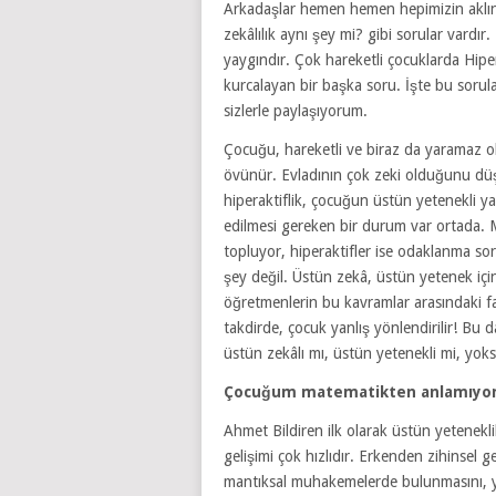
Arkadaşlar hemen hemen hepimizin aklınd
zekâlılık aynı şey mi? gibi sorular vardır
yaygındır. Çok hareketli çocuklarda Hiper
kurcalayan bir başka soru. İşte bu sorula
sizlerle paylaşıyorum.
Çocuğu, hareketli ve biraz da yaramaz 
övünür. Evladının çok zeki olduğunu dü
hiperaktiflik, çocuğun üstün yetenekli y
edilmesi gereken bir durum var ortada. M
topluyor, hiperaktifler ise odaklanma so
şey değil. Üstün zekâ, üstün yetenek içi
öğretmenlerin bu kavramlar arasındaki far
takdirde, çocuk yanlış yönlendirilir! Bu 
üstün zekâlı mı, üstün yetenekli mi, yok
Çocuğum matematikten anlamıyor 
Ahmet Bildiren ilk olarak üstün yetenekli
gelişimi çok hızlıdır. Erkenden zihinsel 
mantıksal muhakemelerde bulunmasını, yar