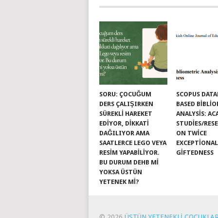
SORU: ÇOCUĞUM
SCOPUS DATA
DERS ÇALIŞIRKEN
BASED BIBLI
SÜREKLI HAREKET
ANALYSIS: A
EDIYOR, DIKKATI
STUDIES/RES
DAĞILIYOR AMA
ON TWICE
SAATLERCE LEGO VEYA
EXCEPTIONAL
RESIM YAPABILIYOR.
GIFTEDNESS
BU DURUM DEHB MI
YOKSA ÜSTÜN
YETENEK MI?
© 2026
ÜSTÜN YETENEKLI ÇOCUKLA