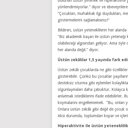
bulunan üstün yetenek ve hiperaktivite gi
yönlendirmiyorlar.” diyor ve ebeveynlere 
“Çocukları, muhakkak ilgi duydukları, mer
göstermelerini sağlamalısınız!”
Bildiren, üstün yeteneklilerin her alanda 
“Biz akademik başarı ile üstün yeteneği k
olabileceği algısından geliyor. Ama öyle d
her alanda değil.” diyor.
Üstün zekâlılar 1,5 yaşında fark edi
Üstün zekâlı çocuklarda ne gibi özellikl
gösterebilir. Çünkü bu çocuklar yaşıtlar
desteksiz oturma gibi eylemleri kolaylıkl
olgunlaşmaları daha çabuktur. Kolayca 
anlatmak istediklerini ifade edebilirler. 
koymalarını engellememeli. “Bu, onları y
Onlara üstün zekâlı gibi değil de çocuk 
Aksi durumda, toplumdan kopar ve içlerin
Hiperaktivite ile üstün yeteneklilik