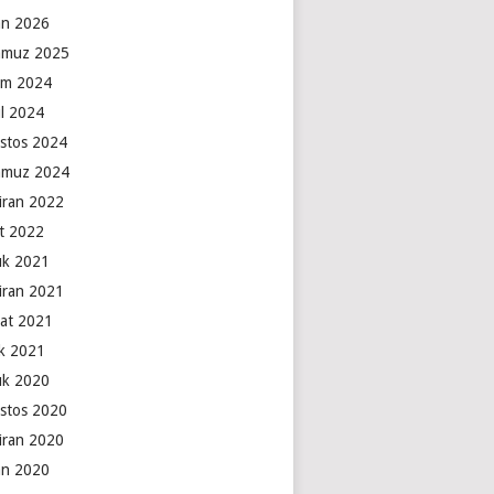
an 2026
muz 2025
ım 2024
ül 2024
stos 2024
muz 2024
iran 2022
t 2022
lık 2021
iran 2021
at 2021
k 2021
lık 2020
stos 2020
iran 2020
an 2020