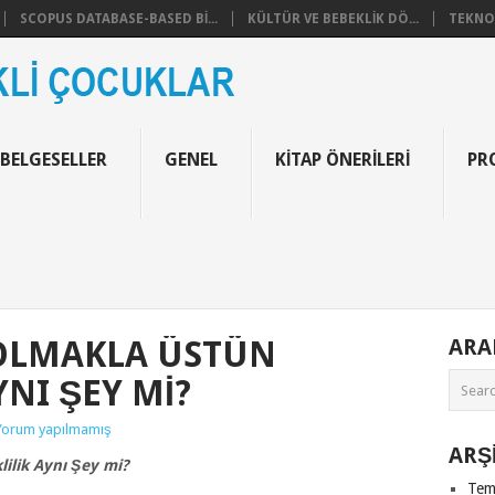
SCOPUS DATABASE-BASED BI...
KÜLTÜR VE BEBEKLIK DÖ...
TEKNOF
 BELGESELLER
GENEL
KITAP ÖNERILERI
PR
 OLMAKLA ÜSTÜN
AR
YNI ŞEY MI?
Yorum yapılmamış
ARŞ
ilik Aynı Şey mi?
Tem