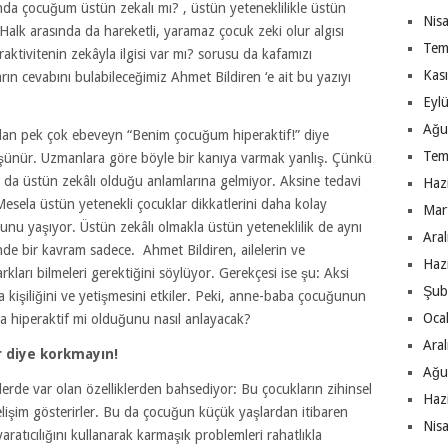
a çocuğum üstün zekalı mı? , üstün yeteneklilikle üstün
Nis
. Halk arasında da hareketli, yaramaz çocuk zeki olur algısı
Tem
aktivitenin zekâyla ilgisi var mı? sorusu da kafamızı
Kas
rın cevabını bulabileceğimiz Ahmet Bildiren ‘e ait bu yazıyı
Eyl
Ağu
olan pek çok ebeveyn “Benim çocuğum hiperaktif!” diye
Tem
şünür. Uzmanlara göre böyle bir kanıya varmak yanlış. Çünkü
a da üstün zekâlı olduğu anlamlarına gelmiyor. Aksine tedavi
Haz
esela üstün yetenekli çocuklar dikkatlerini daha kolay
Mar
runu yaşıyor. Üstün zekâlı olmakla üstün yeteneklilik de aynı
Ara
nde bir kavram sadece. Ahmet Bildiren, ailelerin ve
Haz
kları bilmeleri gerektiğini söylüyor. Gerekçesi ise şu: Aksi
Şub
da kişiliğini ve yetişmesini etkiler. Peki, anne-baba çocuğunun
Oca
sa hiperaktif mi olduğunu nasıl anlayacak?
Ara
diye korkmayın!
Ağu
lerde var olan özelliklerden bahsediyor: Bu çocukların zihinsel
Haz
gelişim gösterirler. Bu da çocuğun küçük yaşlardan itibaren
Nis
atıcılığını kullanarak karmaşık problemleri rahatlıkla