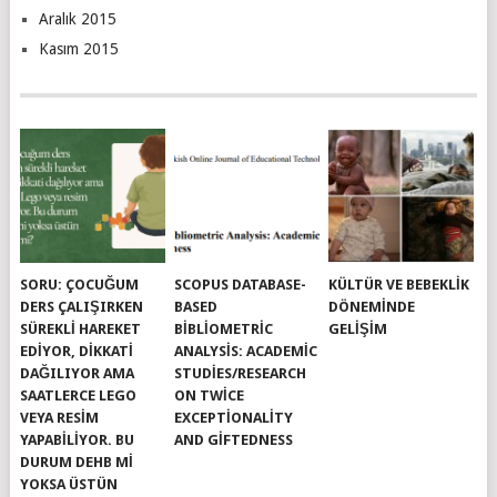
Aralık 2015
Kasım 2015
SORU: ÇOCUĞUM
SCOPUS DATABASE-
KÜLTÜR VE BEBEKLIK
DERS ÇALIŞIRKEN
BASED
DÖNEMINDE
SÜREKLI HAREKET
BIBLIOMETRIC
GELIŞIM
EDIYOR, DIKKATI
ANALYSIS: ACADEMIC
DAĞILIYOR AMA
STUDIES/RESEARCH
SAATLERCE LEGO
ON TWICE
VEYA RESIM
EXCEPTIONALITY
YAPABILIYOR. BU
AND GIFTEDNESS
DURUM DEHB MI
YOKSA ÜSTÜN