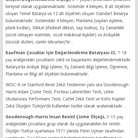
bireysel olarak uygulanmaktadır. Sistemde 4 bileşen, 8 alt ölçekten
oluşan Temel Batarya ve 12 alt ölçekten oluşan Standart Batarya
bulunmaktadır. Sistemdeki 4 bileşen; Planlama (sayıları eşleme,
planlı kodlar), Dikkat (ifadesel dikkat, sayı bulma), Eş Zamanlılık
(sözel olmayan matrisler, sözel mekânsal ilişkiler) ve Ardışıklık
(sözcük dizileri, cümle tekrarları)’tır .
Kaufman Çocuklar İçin Değerlendirme Bataryası-II
, 7-18
yaş aralığındaki çocukların zekâ ve başarılarını değerlendirmektedir.
Batarya’da Ardışık Bilgi İşleme, Eş Zamanlı Bilgi İşleme, Öğrenme,
Planlama ve Bilgi alt ölçekleri bulunmaktadır.
WISC-R ve Stanford Binet Zekâ Testlerinin yanı sıra Goodenough-
Harris Adam Çizme Testi, Porteus Labirentleri Testi, Leiter
Uluslarurası Performans Testi, Cattel Zekâ Testi ve Kohs Küpleri
Zekâ Ölçeğini Türkiye’de kullanılan testler olarak sıralamaktadır .
Goodenough-Harris İnsan Resmî Çizme Ölçeği,
3-15 yaş
aralığındaki çocuklara grup olarak da uygulanabilen bir testtir.
Ölçeğin Türkçe uyarlaması 1971 yılında Perin Uçman tarafından
yapılmıştır. Çocukların resimsel betimlemelerinin kendilerine ve