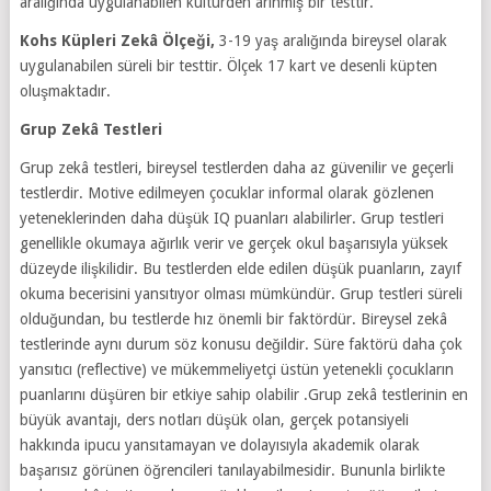
aralığında uygulanabilen kültürden arınmış bir testtir.
Kohs Küpleri Zekâ Ölçeği,
3-19 yaş aralığında bireysel olarak
uygulanabilen süreli bir testtir. Ölçek 17 kart ve desenli küpten
oluşmaktadır.
Grup Zekâ Testleri
Grup zekâ testleri, bireysel testlerden daha az güvenilir ve geçerli
testlerdir. Motive edilmeyen çocuklar informal olarak gözlenen
yeteneklerinden daha düşük IQ puanları alabilirler. Grup testleri
genellikle okumaya ağırlık verir ve gerçek okul başarısıyla yüksek
düzeyde ilişkilidir. Bu testlerden elde edilen düşük puanların, zayıf
okuma becerisini yansıtıyor olması mümkündür. Grup testleri süreli
olduğundan, bu testlerde hız önemli bir faktördür. Bireysel zekâ
testlerinde aynı durum söz konusu değildir. Süre faktörü daha çok
yansıtıcı (reflective) ve mükemmeliyetçi üstün yetenekli çocukların
puanlarını düşüren bir etkiye sahip olabilir .Grup zekâ testlerinin en
büyük avantajı, ders notları düşük olan, gerçek potansiyeli
hakkında ipucu yansıtamayan ve dolayısıyla akademik olarak
başarısız görünen öğrencileri tanılayabilmesidir. Bununla birlikte