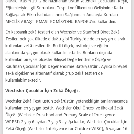
olarak; Kasım 2012 de hazırlanan Üstün Yetenekli Çocukların Keşfi,
Eğitimleriyle İlgili Sorunların Tespiti ve Ülkemizin Gelişimine Katkı
Sağlayacak Etkin İstihdamlarının Sağlanması Amacıyla Kurulan
MECLİS ARAŞTIRMASI KOMİSYONU RAPORU’nu kullandım.
En kapsamlı zekâ testleri olan Wechsler ve Stanford Binet Zekâ
Testleri pek çok ülkede olduğu gibi Türkiye’de de en yaygın olarak
kullanılan zekâ testleridir. Bu iki ölçek, psikoloji ve eğitim
alanlarında yaygın olarak kullanılmaktadır. Bunların dışında
kullanılan bireysel ölçekler Bilişsel Değerlendirme Ölçeği ve
Kaufman Çocuklar İçin Değerlendirme Bataryası’dır . Ayrıca bireysel
zekâ ölçeklerine alternatif olarak grup zekâ testleri de
kullanılabilmektedir.
Wechsler Çocuklar İçin Zekâ
Ölçeği
:
Wechsler Zekâ Testi üstün zekâ/üstün yetenekliliğin tanılanmasında
kullanılan en yaygın testtir. Wechsler Okul Öncesi ve İlkokul Zekâ
Ölçeği (Wechsler Preschool and Primary Scale of Intelligence-
WPPSI) 2 yaş 6 aydan 7 yaş 3 aylığa kadar, Wechsler Çocuklar İçin
Zekâ Ölçeği (Wechsler Intelligence for Children-WISC), 6 yaştan 16