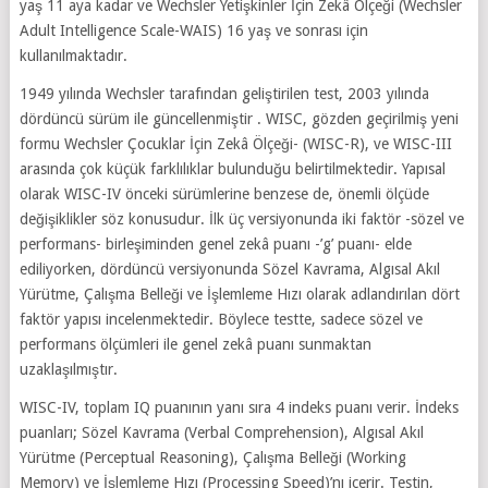
yaş 11 aya kadar ve Wechsler Yetişkinler İçin Zekâ Ölçeği (Wechsler
Adult Intelligence Scale-WAIS) 16 yaş ve sonrası için
kullanılmaktadır.
1949 yılında Wechsler tarafından geliştirilen test, 2003 yılında
dördüncü sürüm ile güncellenmiştir . WISC, gözden geçirilmiş yeni
formu Wechsler Çocuklar İçin Zekâ Ölçeği- (WISC-R), ve WISC-III
arasında çok küçük farklılıklar bulunduğu belirtilmektedir. Yapısal
olarak WISC-IV önceki sürümlerine benzese de, önemli ölçüde
değişiklikler söz konusudur. İlk üç versiyonunda iki faktör -sözel ve
performans- birleşiminden genel zekâ puanı -’g’ puanı- elde
ediliyorken, dördüncü versiyonunda Sözel Kavrama, Algısal Akıl
Yürütme, Çalışma Belleği ve İşlemleme Hızı olarak adlandırılan dört
faktör yapısı incelenmektedir. Böylece testte, sadece sözel ve
performans ölçümleri ile genel zekâ puanı sunmaktan
uzaklaşılmıştır.
WISC-IV, toplam IQ puanının yanı sıra 4 indeks puanı verir. İndeks
puanları; Sözel Kavrama (Verbal Comprehension), Algısal Akıl
Yürütme (Perceptual Reasoning), Çalışma Belleği (Working
Memory) ve İşlemleme Hızı (Processing Speed)’nı içerir. Testin,