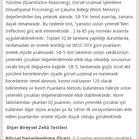
Yürütme (Quantitative Reasoning), Görsel-Uzamsal İşlemleme
(VisualSpatial Processing) ve Çalışma Belleği (Work Memory)
değerlendirilen beş yetenek alanıdır. SB-5’in temel avantajı, zamana
dayalı olmamasıdır. Bu nedenle test, “yansıtıcı üstün yetenek”lileri
(reflective) göz ardı etmemektedir . 2 ila 85 yaş normları arasında
uygulanabilmektedir. Toplam IQ ile tanılama yapıldığı durumlarda,
tanılamadaki en önemli sınırlılığı ise WISC-III’e göre puanların
önemli ölçüde azalmasıdır. SB-5 test takımının üstün zekâlı/üstün
yetenekli çocukları değerlendirmede etkili olup olmadığı sorusunun
cevabı birçok değişkene bağlıdır. SB-5; tanılamada güçlü sözel akıl
yürütme becerilerinden ziyade görsel-uzamsal ve matematik
becerilerinin temel alınması, kesme noktasının 120 olarak
belirlenmesi ve Rasch Puanlama Metodu kullanılması hâlinde üstün
yetenekli çocukları değerlendirmede etkili olabilmektedir. Norm
tablolarından çıkarılan IQ puanının, üstün yetenekli çocuklar için
kullanılan diğer ölçme araçları ya da SB’nin ilk versiyonlarından elde
edilen puanlardan önemli ölçüde düşük olduğu görülmektedir
Diğer Bireysel Zekâ Testleri
Bilişsel Değerlendirme Ölçeği,
5-7 yaşları arasındaki çocuklara