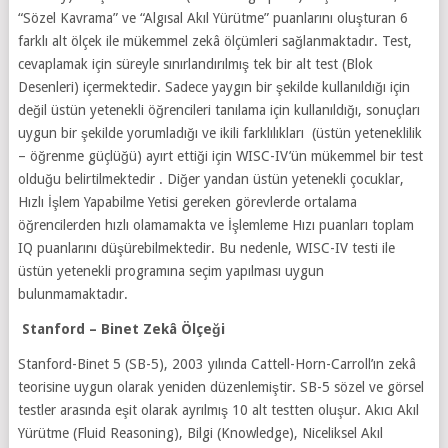
“Sözel Kavrama” ve “Algısal Akıl Yürütme” puanlarını oluşturan 6
farklı alt ölçek ile mükemmel zekâ ölçümleri sağlanmaktadır. Test,
cevaplamak için süreyle sınırlandırılmış tek bir alt test (Blok
Desenleri) içermektedir. Sadece yaygın bir şekilde kullanıldığı için
değil üstün yetenekli öğrencileri tanılama için kullanıldığı, sonuçları
uygun bir şekilde yorumladığı ve ikili farklılıkları (üstün yeteneklilik
– öğrenme güçlüğü) ayırt ettiği için WISC-IV’ün mükemmel bir test
olduğu belirtilmektedir . Diğer yandan üstün yetenekli çocuklar,
Hızlı İşlem Yapabilme Yetisi gereken görevlerde ortalama
öğrencilerden hızlı olamamakta ve İşlemleme Hızı puanları toplam
IQ puanlarını düşürebilmektedir. Bu nedenle, WISC-IV testi ile
üstün yetenekli programına seçim yapılması uygun
bulunmamaktadır.
Stanford – Binet Zekâ Ölçeği
Stanford-Binet 5 (SB-5), 2003 yılında Cattell-Horn-Carroll’ın zekâ
teorisine uygun olarak yeniden düzenlemiştir. SB-5 sözel ve görsel
testler arasında eşit olarak ayrılmış 10 alt testten oluşur. Akıcı Akıl
Yürütme (Fluid Reasoning), Bilgi (Knowledge), Niceliksel Akıl