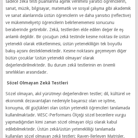
sadece zekâ testi puanlarına ağırlık verilmesi yaratıcı öğrencilerin,
sanat, müzik, bilgisayar, matematik ve sosyal çalışma gibi akademik
ve sanat alanlarında üstün öğrencilerin ve daha yansıtıcı (reflective)
ve mükemmeliyetçi öğrencilerin belirlenememesi sonucunu
beraberinde getirebilir. Zekâ, testlerden elde edilen değer ile eş
anlamlı değildir. Bir çocuğun zekâ testinde kesme noktası ile üstün
yetenekli olarak etiketlenmesi, üstün yetenekliliğin tek boyutlu
bakış açısını desteklemektedir. Kesme noktasını geçemeyen diğer
bütün çocuklar ‘üstün yetenekli olmayan’ olarak
değerlendirilmektedir. Bu durum zekâ testlerinin en önemli
sınırlılıkları arasındadır.
Sözel Olmayan Zekâ Testleri
Sözel olmayan, akıl yürütmeyi değerlendiren testler; dil, kültürel ve
ekonomik dezavantajları nedeniyle başarısız olan ve işitme,
konuşma, dil güçlükleri olan üstün yetenekli öğrencileri tanılamada
kullanılmaktadır. WISC-Performans Ölçeği sözel becerilere vurgu
yapmadığından kimi zaman sözel olmayan ölçü olarak kabul
edilebilmektedir. Üstün zekâ/üstün yetenekliliği tanılamada
kullanılan sözel olmayan zekâ testleri; Raven-İlerleyen Matrisler,