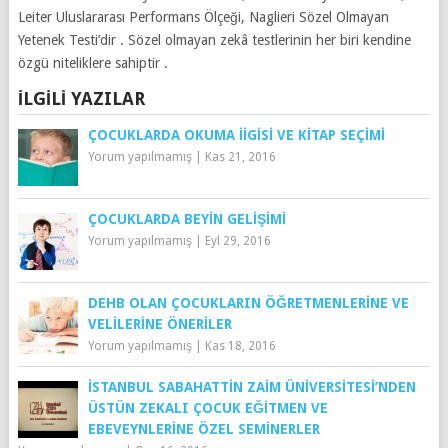
Leiter Uluslararası Performans Ölçeği, Naglieri Sözel Olmayan
Yetenek Testi’dir . Sözel olmayan zekâ testlerinin her biri kendine
özgü niteliklere sahiptir .
İLGILI YAZILAR
ÇOCUKLARDA OKUMA İIGISI VE KITAP SEÇIMI
Yorum yapılmamış
|
Kas 21, 2016
ÇOCUKLARDA BEYIN GELIŞIMI
Yorum yapılmamış
|
Eyl 29, 2016
DEHB OLAN ÇOCUKLARIN ÖĞRETMENLERINE VE
VELILERINE ÖNERILER
Yorum yapılmamış
|
Kas 18, 2016
İSTANBUL SABAHATTIN ZAIM ÜNIVERSITESI’NDEN
ÜSTÜN ZEKALI ÇOCUK EĞITMEN VE
EBEVEYNLERINE ÖZEL SEMINERLER