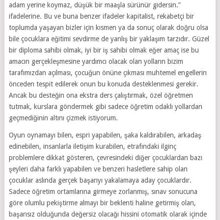
adam yerine koymaz, düşük bir maaşla sürünür gidersin.”
ifadelerine. Bu ve buna benzer ifadeler kapitalist, rekabetçi bir
toplumda yaşayan bizler için kısmen ya da sonuç olarak doğru olsa
bile çocuklara eğitimi sevdirme de yanlış bir yaklaşım tarzıdır. Güzel
bir diploma sahibi olmak, iyi bir iş sahibi olmak eğer amaç ise bu
amacın gerçekleşmesine yardımcı olacak olan yolların bizim
tarafımızdan açılması, çocuğun önüne çıkması muhtemel engellerin
önceden tespit edilerek onun bu konuda desteklenmesi gerekir.
Ancak bu desteğin ona ekstra ders çalıştırmak, özel öğretmen
tutmak, kurslara göndermek gibi sadece öğretim odaklı yollardan
geçmediğinin altını çizmek istiyorum.
Oyun oynamayı bilen, espri yapabilen, şaka kaldırabilen, arkadaş
edinebilen, insanlarla iletişim kurabilen, etrafındaki ilginç
problemlere dikkat gösteren, çevresindeki diğer çocuklardan bazı
şeyleri daha farklı yapabilen ve benzeri hasletlere sahip olan
çocuklar aslında gerçek başarıyı yakalamaya aday çocuklardır.
Sadece öğretim ortamlarına girmeye zorlanmış, sınav sonucuna
göre olumlu pekiştirme almayı bir beklenti haline getirmiş olan,
başarısız olduğunda değersiz olacağı hissini otomatik olarak içinde