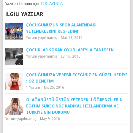
Yazının tamamı için
TIKLAYINIZ.
İLGILI YAZILAR
ÇOCUĞUNUZUN SPOR ALANINDAKI
YETENEKLERINI KEŞFEDIN!
Yorum yapılmamış
|
Mar 13, 2016
ÇOCUKLAR SOKAK OYUNLARIYLA TANIŞSIN
Yorum yapılmamış
|
Eyl 16, 2016
ÇOCUĞUNUZA VEREBILECEĞINIZ EN GÜZEL HEDIYE
: ÖZ DENETIM
1 Yorum
|
Nis 25, 2016
OLAĞANÜSTÜ ÜSTÜN YETENEKLI ÖĞRENCILERIN
EĞITIM SÜRECINDE RADIKAL HIZLANDIRMA VE
TÜRKIYE’NIN DURUMU
Yorum yapılmamış
|
May 9, 2016