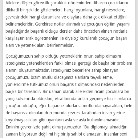
Ailelere düşen görev ilk çocukluk döneminden itibaren çocuklarını
dikkatli bir şekilde gözlemeleri, hangi oyunlara, hangi nesnelere,
çevresindeki hangi durumlara ve olaylara daha çok dikkat ettiğini
belirlemeleridir. Gerekirse notlar alınmalı ve çocuğun eğitim yaşamı
başladığında başarılı olduğu dersler daha önceden alınan notlarla
karşılaştırılarak öğretmenleri ile diyalog kurularak çocuğun başarı
alanı ve yetenek alanı belirlenmelidir.
Çocuğumuzun sahip olduğu yeteneklerin onun sahip olmasını
istediğimiz yeteneklerden farklı olması gerçeği de başka bir problem
alanını oluşturmaktadır. İstediğimiz becerilere sahip olmayan
çocuğumuzu bizim mutlu olacağımız alanlara teşvik etme,
yönlendirme tutkumuz onun başarısız olmasındaki nedenlerden
başka bir tanesidir. Bir uzman olarak ailelerden ricam çocuklara bir
yarış kulvarında oldukları, etraflarında onları geçmeye hazır onlarca
çocuğun olduğu, eğer başarısız olurlarsa mutlu olamayacakları, hele
de başarısız olmaları durumunda çevresi tarafından insan yerine
koyulmayacakları gibi uyarıların asla ve asla kullanılmamasıdır.
Eminim çevrenizde şahit olmuşsunuzdur “Bu diplomayı almadığın
zaman biliyorsun değil mi hiç bir iş sahibi olamazsın, insanlar seni