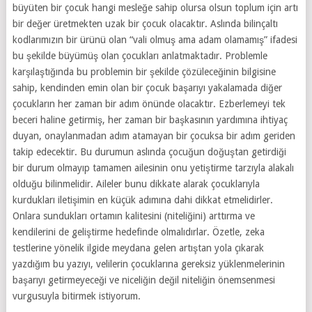
büyüten bir çocuk hangi mesleğe sahip olursa olsun toplum için artı
bir değer üretmekten uzak bir çocuk olacaktır. Aslında bilinçaltı
kodlarımızın bir ürünü olan “vali olmuş ama adam olamamış” ifadesi
bu şekilde büyümüş olan çocukları anlatmaktadır. Problemle
karşılaştığında bu problemin bir şekilde çözüleceğinin bilgisine
sahip, kendinden emin olan bir çocuk başarıyı yakalamada diğer
çocukların her zaman bir adım önünde olacaktır. Ezberlemeyi tek
beceri haline getirmiş, her zaman bir başkasının yardımına ihtiyaç
duyan, onaylanmadan adım atamayan bir çocuksa bir adım geriden
takip edecektir. Bu durumun aslında çocuğun doğuştan getirdiği
bir durum olmayıp tamamen ailesinin onu yetiştirme tarzıyla alakalı
olduğu bilinmelidir. Aileler bunu dikkate alarak çocuklarıyla
kurdukları iletişimin en küçük adımına dahi dikkat etmelidirler.
Onlara sundukları ortamın kalitesini (niteliğini) arttırma ve
kendilerini de geliştirme hedefinde olmalıdırlar. Özetle, zeka
testlerine yönelik ilgide meydana gelen artıştan yola çıkarak
yazdığım bu yazıyı, velilerin çocuklarına gereksiz yüklenmelerinin
başarıyı getirmeyeceği ve niceliğin değil niteliğin önemsenmesi
vurgusuyla bitirmek istiyorum.