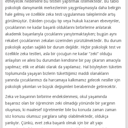
etmeyecek nedenlerle bu testleri yaptırmak istemektedir. Bu tablo
psikolojik danışmanlık merkezlerinin yaygınlaşmasıyla daha belirgin
hale gelmiş ve özellikle zeka testi uygulanması taleplerinde artış
görülmüştür. Eskiden çocuğu tıp veya hukuk kazanan ebeveynler,
çocuklarının ne kadar başarılı olduklarını birbirlerine anlatarak
akademik başarılarıyla çocuklarını yarıştırmaktayken; bugün aynı
rekabet çocuklarının zekaları üzerinden yürütülmektedir. Bu durum
psikolojik açıdan sağlıklı bir durum değildir. Hiçbir psikolojik test ve
özellikle zeka testleri, asla bir çocuğun ne kadar “zeki” olduğu
anlaşılsın ve ailesi bu durumdan kendisine bir pay çıkarsın amacıyla
yapılmaz; etik ve ahlaki olarak da yapılamaz. Hal böyleyken tüketim
toplumunda yaşayan bizlerin tükettiğimiz maddi olanakların
yanında çocuklarımızı da harcamaya kalkmamız gelecek nesiller için
psikolojik yıkımları ve büyük değişimleri beraberinde getirecektir.
Zeka ve başarının birbirine endekslenmesi, okul yaşamında
başarısız olan bir öğrencinin zeki olmadığı yönünde bir yargının
oluşması, ki maalesef öğretmenler bile bu konuda zaman zaman
söz konusu olumsuz yargılara sahip olabilmektedir, oldukça
yanlıştır. Çünkü, evet zeka başarılı olmak için bir alt yapı