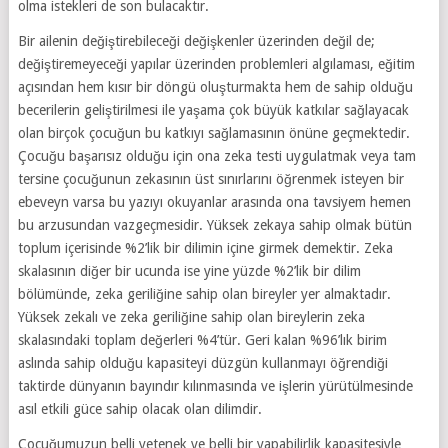
olma istekleri de son bulacaktır.
Bir ailenin değiştirebileceği değişkenler üzerinden değil de;
değiştiremeyeceği yapılar üzerinden problemleri algılaması, eğitim
açısından hem kısır bir döngü oluşturmakta hem de sahip olduğu
becerilerin geliştirilmesi ile yaşama çok büyük katkılar sağlayacak
olan birçok çocuğun bu katkıyı sağlamasının önüne geçmektedir.
Çocuğu başarısız olduğu için ona zeka testi uygulatmak veya tam
tersine çocuğunun zekasının üst sınırlarını öğrenmek isteyen bir
ebeveyn varsa bu yazıyı okuyanlar arasında ona tavsiyem hemen
bu arzusundan vazgeçmesidir. Yüksek zekaya sahip olmak bütün
toplum içerisinde %2’lik bir dilimin içine girmek demektir. Zeka
skalasının diğer bir ucunda ise yine yüzde %2’lik bir dilim
bölümünde, zeka geriliğine sahip olan bireyler yer almaktadır.
Yüksek zekalı ve zeka geriliğine sahip olan bireylerin zeka
skalasındaki toplam değerleri %4’tür. Geri kalan %96’lık birim
aslında sahip olduğu kapasiteyi düzgün kullanmayı öğrendiği
taktirde dünyanın bayındır kılınmasında ve işlerin yürütülmesinde
asıl etkili güce sahip olacak olan dilimdir.
Çocuğumuzun belli yetenek ve belli bir yapabilirlik kapasitesiyle