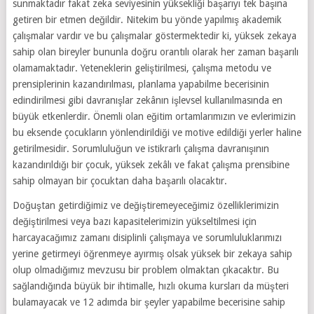
sunmaktadır fakat zeka seviyesinin yüksekliği başarıyı tek başına
getiren bir etmen değildir. Nitekim bu yönde yapılmış akademik
çalışmalar vardır ve bu çalışmalar göstermektedir ki, yüksek zekaya
sahip olan bireyler bununla doğru orantılı olarak her zaman başarılı
olamamaktadır. Yeteneklerin geliştirilmesi, çalışma metodu ve
prensiplerinin kazandırılması, planlama yapabilme becerisinin
edindirilmesi gibi davranışlar zekânın işlevsel kullanılmasında en
büyük etkenlerdir. Önemli olan eğitim ortamlarımızın ve evlerimizin
bu eksende çocukların yönlendirildiği ve motive edildiği yerler haline
getirilmesidir. Sorumluluğun ve istikrarlı çalışma davranışının
kazandırıldığı bir çocuk, yüksek zekâlı ve fakat çalışma prensibine
sahip olmayan bir çocuktan daha başarılı olacaktır.
Doğuştan getirdiğimiz ve değiştiremeyeceğimiz özelliklerimizin
değiştirilmesi veya bazı kapasitelerimizin yükseltilmesi için
harcayacağımız zamanı disiplinli çalışmaya ve sorumluluklarımızı
yerine getirmeyi öğrenmeye ayırmış olsak yüksek bir zekaya sahip
olup olmadığımız mevzusu bir problem olmaktan çıkacaktır. Bu
sağlandığında büyük bir ihtimalle, hızlı okuma kursları da müşteri
bulamayacak ve 12 adımda bir şeyler yapabilme becerisine sahip