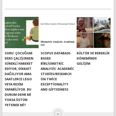
SORU: ÇOCUĞUM
SCOPUS DATABASE-
KÜLTÜR VE BEBEKLIK
DERS ÇALIŞIRKEN
BASED
DÖNEMINDE
SÜREKLI HAREKET
BIBLIOMETRIC
GELIŞIM
EDIYOR, DIKKATI
ANALYSIS: ACADEMIC
DAĞILIYOR AMA
STUDIES/RESEARCH
SAATLERCE LEGO
ON TWICE
VEYA RESIM
EXCEPTIONALITY
YAPABILIYOR. BU
AND GIFTEDNESS
DURUM DEHB MI
YOKSA ÜSTÜN
YETENEK MI?