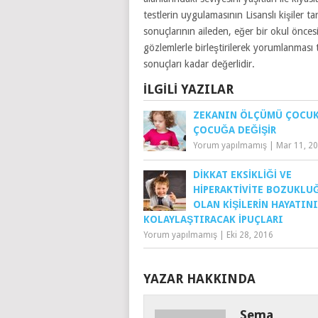
testlerin uygulamasının Lisanslı kişiler t
sonuçlarının aileden, eğer bir okul önces
gözlemlerle birleştirilerek yorumlanması te
sonuçları kadar değerlidir.
İLGILI YAZILAR
ZEKANIN ÖLÇÜMÜ ÇOCU
ÇOCUĞA DEĞIŞIR
Yorum yapılmamış
|
Mar 11, 2
DIKKAT EKSIKLIĞI VE
HIPERAKTIVITE BOZUKLU
OLAN KIŞILERIN HAYATINI
KOLAYLAŞTIRACAK İPUÇLARI
Yorum yapılmamış
|
Eki 28, 2016
YAZAR HAKKINDA
Sema