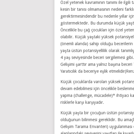
Özel yetenek kavramının tanımı ile ilgili
kesin bir tanısı olmamasının nedeni farklı
gerektirmesindendir bu nedenle yıllar içi
göstermektedir. Bu durumda küçük yaşta
Öncelikle bu çağ çocukları için özel yet
olabilir. Küçük yaştaki yüksek potansiyel
(önemli alanda) sahip olduğu becerilerin
yaşta üstün potansiyellilik olarak tanım
4 yaş seviyesinde beceri sergilemesi gibi.
Gelişimi şarttır ama yalnız başına beceri
Yaratıcılık da beceriye eşlik etmelidir(Ren
Küçük çocuklarda varolan yüksek potansi
devam edebilmesi için öncelikle beslenmesi
yapma (challenge, mücadele)* ihtiyacı kar
risklerle karşı karşıyadır.
Küçük yaşta bir çocuğun üstün potansiyel
olduğunun bilinmesi gereklidir. Bu amaç
Gelişim Tarama Envanteri) uygulanması ön
alanlarındaki seviyesini yaşıtları ile kıy