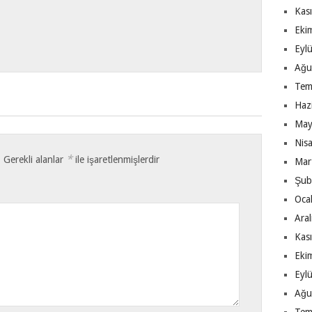
Kas
Eki
Eyl
Ağu
Tem
Haz
May
Nis
*
.
Gerekli alanlar
ile işaretlenmişlerdir
Mar
Şub
Oca
Ara
Kas
Eki
Eyl
Ağu