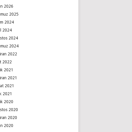
an 2026
muz 2025
ım 2024
ül 2024
stos 2024
muz 2024
iran 2022
t 2022
lık 2021
iran 2021
at 2021
k 2021
lık 2020
stos 2020
iran 2020
an 2020