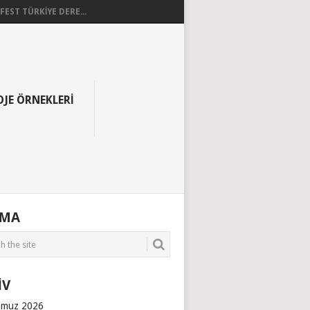
EST TÜRKİYE DERE...
OJE ÖRNEKLERI
AMA
İV
muz 2026