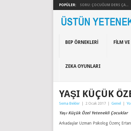
POPÜLER:
SORU: ÇOCUĞUM DERS ÇA...
BEP ÖRNEKLERI
FILM VE
ZEKA OYUNLARI
YAŞI KÜÇÜK ÖZ
Sema Bekler
|
2 Ocak 2017
|
Genel
|
Yo
Yaşı Küçük Özel Yetenekli Çocuklar
Arkadaşlar Uzman Psikolog Özenç Ertan Öz