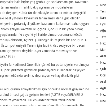
 tartışmalar hala hiçbir yaş grubu için sonlanmamıştır. Kavramın
Nis
 tanımlamaların farklı bakış açılarını ve müdahaleleri
Tem
n de değişen Kültür’ün de etkisiyle tanım bir miktar değişiklik
Kas
ki özel yetenek kavramını tanımlamak daha güç olabilir.
enek yerine potansiyeli yüksek kavramını kullanmak daha uygun
Eyl
 erken gelişim kavramı ile içiçedir. Çocuğun bir yada birkaç
Ağu
 yaşıtlarından ¼ veya ½ yıl ileride olması durumunu küçük
Tem
lıyoruz(Robinson, N;1993). Örneğin iki Yaşında bir çocuğun 3-
Haz
 Üstün potansiyeli Tanımı için tabii ki üst seviyede bir beceri
Mar
 Tanı için yeterli değildir. Aynı zamanda motivasyon ve
Ara
zulli,1978).
Haz
yelin farkedilmesi Önemlidir çünkü bu potansiyelin varolmaya
Şub
, pekiştirilmesi gereklidir potansiyelini kullanarak birşeyler
Oca
şılaşmadığında sıkılma, depresyon ve hayalkırıklığı gibi
Ara
Ağu
i olduğunun anlaşılabilmesi için öncelikle normal gelişimin ne
Haz
la okul öncesi çağda gelişim testleri (AGTE veyaDENVER 2
em taşımaktadır. Bu envanterler farklı farklı beceri
Nis
aslayarak ortaya koyan standart ve güvenilir yöntemlerdir. Bu