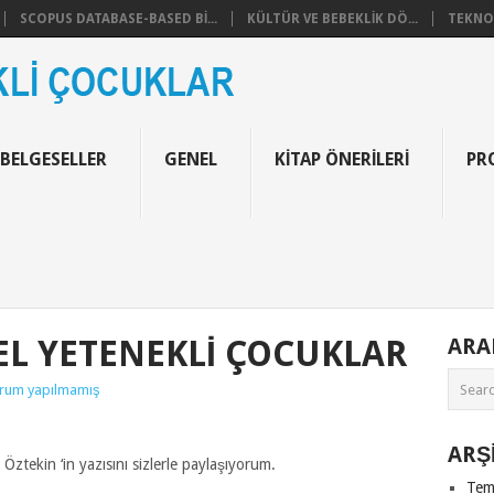
SCOPUS DATABASE-BASED BI...
KÜLTÜR VE BEBEKLIK DÖ...
TEKNOF
 BELGESELLER
GENEL
KITAP ÖNERILERI
PR
EL YETENEKLI ÇOCUKLAR
AR
rum yapılmamış
ARŞ
tekin ‘in yazısını sizlerle paylaşıyorum.
Tem