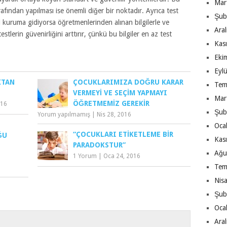
Mar
arafından yapılması ise önemli diğer bir noktadır. Ayrıca test
Şub
i kuruma gidiyorsa öğretmenlerinden alınan bilgilerle ve
Ara
stlerin güvenirliğini arttırır, çünkü bu bilgiler en az test
Kas
Eki
Eyl
KTAN
ÇOCUKLARIMIZA DOĞRU KARAR
Tem
VERMEYI VE SEÇIM YAPMAYI
Mar
ÖĞRETMEMIZ GEREKIR
016
Şub
Yorum yapılmamış
|
Nis 28, 2016
Oca
“ÇOCUKLARI ETIKETLEME BIR
ĞU
Kas
PARADOKSTUR”
Ağu
1 Yorum
|
Oca 24, 2016
Tem
Nis
Şub
Oca
Ara