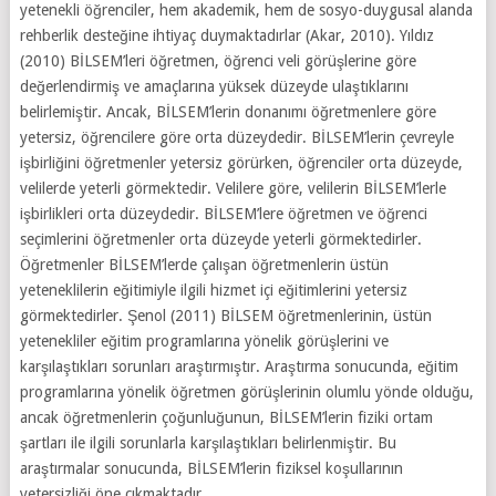
yetenekli öğrenciler, hem akademik, hem de sosyo-duygusal alanda
rehberlik desteğine ihtiyaç duymaktadırlar (Akar, 2010). Yıldız
(2010) BİLSEM’leri öğretmen, öğrenci veli görüşlerine göre
değerlendirmiş ve amaçlarına yüksek düzeyde ulaştıklarını
belirlemiştir. Ancak, BİLSEM’lerin donanımı öğretmenlere göre
yetersiz, öğrencilere göre orta düzeydedir. BİLSEM’lerin çevreyle
işbirliğini öğretmenler yetersiz görürken, öğrenciler orta düzeyde,
velilerde yeterli görmektedir. Velilere göre, velilerin BİLSEM’lerle
işbirlikleri orta düzeydedir. BİLSEM’lere öğretmen ve öğrenci
seçimlerini öğretmenler orta düzeyde yeterli görmektedirler.
Öğretmenler BİLSEM’lerde çalışan öğretmenlerin üstün
yeteneklilerin eğitimiyle ilgili hizmet içi eğitimlerini yetersiz
görmektedirler. Şenol (2011) BİLSEM öğretmenlerinin, üstün
yetenekliler eğitim programlarına yönelik görüşlerini ve
karşılaştıkları sorunları araştırmıştır. Araştırma sonucunda, eğitim
programlarına yönelik öğretmen görüşlerinin olumlu yönde olduğu,
ancak öğretmenlerin çoğunluğunun, BİLSEM’lerin fiziki ortam
şartları ile ilgili sorunlarla karşılaştıkları belirlenmiştir. Bu
araştırmalar sonucunda, BİLSEM’lerin fiziksel koşullarının
yetersizliği öne çıkmaktadır.