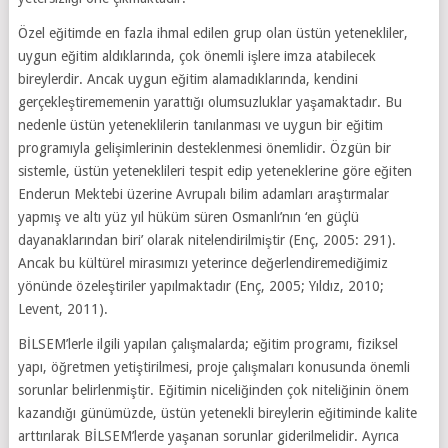
Özel eğitimde en fazla ihmal edilen grup olan üstün yetenekliler,
uygun eğitim aldıklarında, çok önemli işlere imza atabilecek
bireylerdir. Ancak uygun eğitim alamadıklarında, kendini
gerçekleştirememenin yarattığı olumsuzluklar yaşamaktadır. Bu
nedenle üstün yeteneklilerin tanılanması ve uygun bir eğitim
programıyla gelişimlerinin desteklenmesi önemlidir. Özgün bir
sistemle, üstün yeteneklileri tespit edip yeteneklerine göre eğiten
Enderun Mektebi üzerine Avrupalı bilim adamları araştırmalar
yapmış ve altı yüz yıl hüküm süren Osmanlı’nın ‘en güçlü
dayanaklarından biri’ olarak nitelendirilmiştir (Enç, 2005: 291).
Ancak bu kültürel mirasımızı yeterince değerlendiremediğimiz
yönünde özeleştiriler yapılmaktadır (Enç, 2005; Yıldız, 2010;
Levent, 2011).
BİLSEM’lerle ilgili yapılan çalışmalarda; eğitim programı, fiziksel
yapı, öğretmen yetiştirilmesi, proje çalışmaları konusunda önemli
sorunlar belirlenmiştir. Eğitimin niceliğinden çok niteliğinin önem
kazandığı günümüzde, üstün yetenekli bireylerin eğitiminde kalite
arttırılarak BİLSEM’lerde yaşanan sorunlar giderilmelidir. Ayrıca