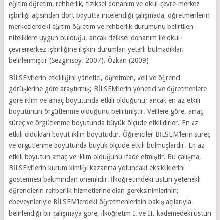
eğitim öğretim, rehberlik, fiziksel donanım ve okul-çevre-merkez
işbirliği açısından dört boyutta incelendiği çalışmada, öğretmenlerin
merkezlerdeki eğitim öğretim ve rehberlik durumunu belirtilen
niteliklere uygun bulduğu, ancak fiziksel donanım ile okul-
çevremerkez işbirliğine ilişkin durumları yeterli bulmadıkları
belirlenmiştir (Sezginsoy, 2007). Özkan (2009)
BİLSEM’lerin etkililiğini yönetici, öğretmen, veli ve öğrenci
görüşlerine göre araştırmış; BİLSEM’lerin yönetici ve öğretmenlere
göre iklim ve amaç boyutunda etkili olduğunu; ancak en az etkili
boyutunun örgütlenme olduğunu belirtmiştir. Velilere göre, amaç
süreç ve örgütlenme boyutunda büyük ölçüde etkilidirler. En az
etkili oldukları boyut iklim boyutudur. Öğrenciler BİLSEM’lerin süreç
ve örgütlenme boyutunda büyük ölçüde etkili bulmuşlardır. En az
etkili boyutun amaç ve iklim olduğunu ifade etmiştir. Bu çalışma,
BİLSEM’lerin kurum kimliği kazanma yolundaki eksikliklerini
göstermesi bakımından önemlidir. İlköğretimdeki üstün yetenekli
öğrencilerin rehberlik hizmetlerine olan gereksinimlerinin;
ebeveynleriyle BİLSEM’lerdeki öğretmenlerinin bakış açılarıyla
belirlendiği bir çalışmaya göre, ilköğretim I. ve II. kademedeki üstün