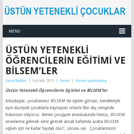
MENU
ÜSTÜN YETENEKLI
ÖĞRENCILERIN EĞITIMI VE
BİLSEM’LER
Sema Bekler
|
9 Aralık 2015
|
Genel
|
Yorum yapılmamış
Üstün Yetenekli Öğrencilerin Eğitimi ve BİLSEM’ler
Arkadaşlar, çocuklarımız BİLSEM ‘de eğitim görsün, kendileriyle
aynı düzeyde çocuklarla kaynaşsın onlarla fikir alış verişinde
bulunsun istiyoruz. Benim çocuğum anaokulunda henüz, BİLSEM
sınavlarına gelecek sene girecek ancak kafamda acaba BİLSEM
oğlum için ne kadar faydalı olur?, sorusu var. Çocuklarımızın