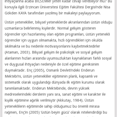
ihtiyaçlarına acaba BİLSEMler yeteri kadar cevap verebiliyor mu? Bu
konuyla ilgili Erzincan Üniversitesi Eğitim Fakültesi Dergisi’nde Nisa
Gökden KAYA tarafından yazılmış bir makaleyi paylaşıyorum.
Üstün yetenekliler, bilişsel yeteneklerde akranlarından üstün olduğu
uzmanlarca belirlenmiş kişilerdir. Normal gelişim gösteren
öğrenciler için hazırlanmış olan eğitim programları, üstün yetenekli
öğrenciler için uygun olmamakta, hızlı öğrendikleri için okulda
sıkılmakta ve bu nedenle motivasyonlarını kaybetmektedirler
(Ataman, 2003). Bilişsel gelişim ile psikolojik ve sosyal gelişim
alanlarının hızları arasında uyumsuzluktan kaynaklanan farklı sosyal
ve duygusal ihtiyaçları nedeniyle de özel eğitime gereksinim
duymaktadır. Enç (2005), Osmanlı Devleti’ndeki Enderun
Mektebi’ni, üstün yetenekliler eğitiminin planlı, kapsamlı ve
sistematik olarak uygulandığı dünyada ilk eğitim kurumu olarak
tanımlamaktadır. Enderun Mektebinde, devrin yüksek
medreselerindeki derslerin yanı sıra, sanat eğitimi ve karakter ile
kişilik eğitimine ağırlık verilmiştir (Akkutay, 1984). Üstün
yeteneklilerin eğitiminde sahip olduğumuz bu önemli mirasa
rağmen, Enç’in (2005) ‘üstün beyin gücü’ olarak nitelendirdiği bu