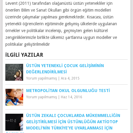
Levent (2011) tarafından olağanüstü üstün yetenekliler için
önerilen Bilim ve Sanat Okulları gibi örgün eğitim modelleri
üzerinde çalışmalar yapılması gerekmektedir. Kısacası, üstün
yetenekli öğrencilerin eğitiminde gelişmiş ülkelerde uygulanan
örnekler ve politikalar incelenip, geçmişten gelen kültürel
zenginliklerimizle birlikte ülkemiz şartlarına uygun modeller ve
politikalar geliştirilmelidir
İLGILI YAZILAR
ÜSTÜN YETENEKLI ÇOCUK GELIŞIMININ
DEĞERLENDIRILMESI
Yorum yapılmamış
|
Ara 4, 2015
METROPOLITAN OKUL OLGUNLUĞU TESTI
Yorum yapılmamış
|
Haz 14, 2016
ÜSTÜN ZEKALI ÇOCUKLARDA MÜKEMMELLIĞIN
GELIŞTIRILMESI İÇIN ÜSTÜNLÜĞÜN AKTIOTOP
MODELI’NIN TÜRKIYE’YE UYARLANMASI IÇIN