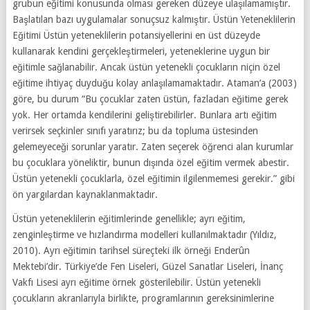
grubun eğitimi konusunda olması gereken düzeye ulaşılamamıştır.
Başlatılan bazı uygulamalar sonuçsuz kalmıştır. Üstün Yeteneklilerin
Eğitimi Üstün yeteneklilerin potansiyellerini en üst düzeyde
kullanarak kendini gerçekleştirmeleri, yeteneklerine uygun bir
eğitimle sağlanabilir. Ancak üstün yetenekli çocukların niçin özel
eğitime ihtiyaç duyduğu kolay anlaşılamamaktadır. Ataman’a (2003)
göre, bu durum “Bu çocuklar zaten üstün, fazladan eğitime gerek
yok. Her ortamda kendilerini geliştirebilirler. Bunlara artı eğitim
verirsek seçkinler sınıfı yaratırız; bu da topluma üstesinden
gelemeyeceği sorunlar yaratır. Zaten seçerek öğrenci alan kurumlar
bu çocuklara yöneliktir, bunun dışında özel eğitim vermek abestir.
Üstün yetenekli çocuklarla, özel eğitimin ilgilenmemesi gerekir.” gibi
ön yargılardan kaynaklanmaktadır.
Üstün yeteneklilerin eğitimlerinde genellikle; ayrı eğitim,
zenginleştirme ve hızlandırma modelleri kullanılmaktadır (Yıldız,
2010). Ayrı eğitimin tarihsel süreçteki ilk örneği Enderûn
Mektebi’dir. Türkiye’de Fen Liseleri, Güzel Sanatlar Liseleri, İnanç
Vakfı Lisesi ayrı eğitime örnek gösterilebilir. Üstün yetenekli
çocukların akranlarıyla birlikte, programlarının gereksinimlerine