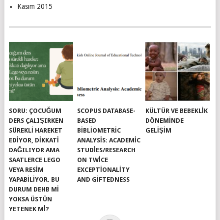
Kasım 2015
SORU: ÇOCUĞUM
SCOPUS DATABASE-
KÜLTÜR VE BEBEKLIK
DERS ÇALIŞIRKEN
BASED
DÖNEMINDE
SÜREKLI HAREKET
BIBLIOMETRIC
GELIŞIM
EDIYOR, DIKKATI
ANALYSIS: ACADEMIC
DAĞILIYOR AMA
STUDIES/RESEARCH
SAATLERCE LEGO
ON TWICE
VEYA RESIM
EXCEPTIONALITY
YAPABILIYOR. BU
AND GIFTEDNESS
DURUM DEHB MI
YOKSA ÜSTÜN
YETENEK MI?