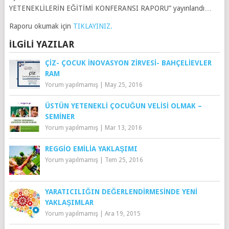
YETENEKLİLERİN EĞİTİMİ KONFERANSI RAPORU” yayınlandı…
Raporu okumak için
TIKLAYINIZ.
İLGILI YAZILAR
ÇİZ- ÇOCUK İNOVASYON ZIRVESI- BAHÇELIEVLER
RAM
Yorum yapılmamış
|
May 25, 2016
ÜSTÜN YETENEKLI ÇOCUĞUN VELISI OLMAK –
SEMINER
Yorum yapılmamış
|
Mar 13, 2016
REGGIO EMILIA YAKLAŞIMI
Yorum yapılmamış
|
Tem 25, 2016
YARATICILIĞIN DEĞERLENDIRMESINDE YENI
YAKLAŞIMLAR
Yorum yapılmamış
|
Ara 19, 2015