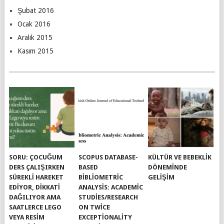
Şubat 2016
Ocak 2016
Aralık 2015
Kasım 2015
SORU: ÇOCUĞUM
SCOPUS DATABASE-
KÜLTÜR VE BEBEKLIK
DERS ÇALIŞIRKEN
BASED
DÖNEMINDE
SÜREKLI HAREKET
BIBLIOMETRIC
GELIŞIM
EDIYOR, DIKKATI
ANALYSIS: ACADEMIC
DAĞILIYOR AMA
STUDIES/RESEARCH
SAATLERCE LEGO
ON TWICE
VEYA RESIM
EXCEPTIONALITY