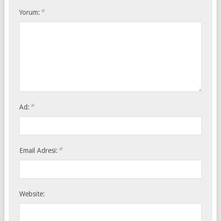
*
Yorum:
*
Ad:
*
Email Adresi:
Website: