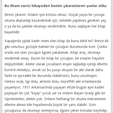
Bu ilham verici hikayeden benim çıkarımlarım şunlar oldu:
Birinci çıkarım: Kitabın iyisi kötüsü olmaz. Küçük yaşta bir çocuğa
okuma alışkanlığı kazandırmak için, temelde yapılması gereken şey,
o ya da bu şekilde okumayı sevdirmektir. Bunu sağlayan her kitap
başarılıdır.
Kapağında çıplak kadın resmi olan kitap da buna dahil mi? Bence Ali
gibi umutsuz gözüyle bakılan bir çocuğun durumunda evet. Çünkü
orada asıl olan çocuğun ilgisini yakalamak. Kitap araç, okumayı
sevdirmek amaç. Bazen bir kitap bir çocuğun, bir insanın hayatını
değiştirebilir. Aileler olarak çocukların erişim sağladığı içeriği elbette
kontrol etmeliyiz, ancak siz bu yazıyı okuyan bir aile olarak daha
farklı ve ayrıcalıklı bir durumda olabilirsiniz, bunu unutmayın.
Herkes sıcak, ilgi dolu, aktivite dolu, müreffeh aile ortamlarında
yaşamıyor; 1957 Arkansas’ında yaşayan Ali’yle bugün aynı kaderi
paylaşan bir çok “kayıp” çocuk var ve onların Bayan Grady gibi bir
öğretmenleri, aileleri yok. Onların herhangi bir okuma malzemesini
ellerine alması bile hayatlarında büyük bir şans olabilir. Sizin
çocuğunuz da okumayı sevmiyorsa, ilgisini çeken konuları keşfedip,