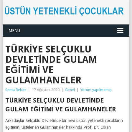
MENU
TÜRKIYE SELÇUKLU
DEVLETINDE GULAM
EĞITIMI VE
GULAMHANELER
Sema Bekler
|
17 Ağustos 2020
|
Genel
|
Yorum yapılmamış
TÜRKIYE SELÇUKLU DEVLETINDE
GULAM EĞITIMI VE GULAMHANELER
Arkadaşlar Selçuklu Devletinde bir nevi üstün yetenekli çocukların
eğitimini üstelenen Gulamhaneler hakkında Prof. Dr. Erkan