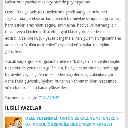
Göksu’nun yazdığı makaleyi sizlerle paylaşıyorum.
Özet: Türkiye Selçuklu Devleti’nde gerek saray ve hükümet
teşkilâtında gerekse orduda önemli bir mevkie sahip olan gulâmlar,
harp esirleri arasından seçme, satın alma, hediye ve herhangi bir
devlet veya kişiden intikal etme gibi klasik yöntemlerle temin
edilirdi. Özellikle küçük yaşta dergâha alınan gulâmlar, “gulâmhâne”
adı verilen “gulâm mektepleri” veya “askerî kışlalar”da eğitim
görürlerdi.
Küçük yaşta girdikleri gulâmhânelerde “babayân” adı verilen kişiler
nezaretinde yetiştirilen gulâmlara, hediye, satın alma ve herhangi
bir devlet veya kişiden intikal eden yaşı ilerlemiş gulâmlara göre
daha fazla güvenilir, liyakat, hüner ve kahramanlıkları nispetinde
yüksek makamlara kadar yükselirlerdi.
Yazının devamı için
TIKLAYINIZ.
İLGILI YAZILAR
ÖZEL YETENEKLİ (ÜSTÜN ZEKALI VE YETENEKLİ)
ORTAOKUL ÖĞRENCİLERINDE YAZMA KAYGISI