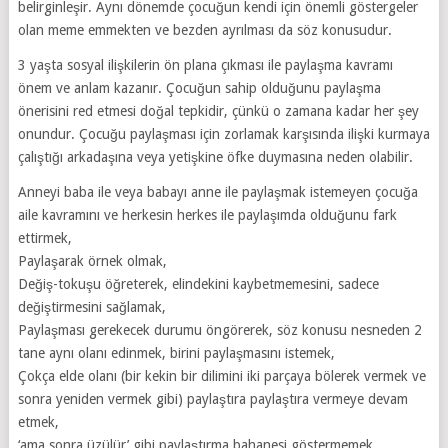
belirginleşir. Aynı dönemde çocuğun kendi için önemli göstergeler
olan meme emmekten ve bezden ayrılması da söz konusudur.
3 yaşta sosyal ilişkilerin ön plana çıkması ile paylaşma kavramı
önem ve anlam kazanır. Çocuğun sahip olduğunu paylaşma
önerisini red etmesi doğal tepkidir, çünkü o zamana kadar her şey
onundur. Çocuğu paylaşması için zorlamak karşısında ilişki kurmaya
çalıştığı arkadaşına veya yetişkine öfke duymasına neden olabilir.
Anneyi baba ile veya babayı anne ile paylaşmak istemeyen çocuğa
aile kavramını ve herkesin herkes ile paylaşımda olduğunu fark
ettirmek,
Paylaşarak örnek olmak,
Değiş-tokuşu öğreterek, elindekini kaybetmemesini, sadece
değiştirmesini sağlamak,
Paylaşması gerekecek durumu öngörerek, söz konusu nesneden 2
tane aynı olanı edinmek, birini paylaşmasını istemek,
Çokça elde olanı (bir kekin bir dilimini iki parçaya bölerek vermek ve
sonra yeniden vermek gibi) paylaştıra paylaştıra vermeye devam
etmek,
‘ama sonra üzülür’ gibi paylaştırma bahanesi göstermemek,