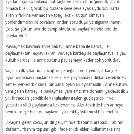
ayarlanır çünkü bakıma muhtaçtır ve ailenin biriciğidir- ilk çocuk
olmasa bile… Çocuk bu düzene seve seve ayak uydurur. Hatta
ailenin farkına varmadan yaptığı eksik, uygun olmayan
yönlendirmeleri ile buraların ondan sorulduğu yanılgısına inanır.
Çocuğa günün birinde ‘sahip olduğunu paylaş’ dendiğinde de
olanlar olur!
Paylaşmak kavramı anne babayı, anne baba ile kardeş ile
paylaşmaktan, eşyayı akranı ve/veya kardeşi ile paylaşmaya, 1 yaş
küçük kardeşi ile anne sütünü paylaşmaya kadar çok yönlüdür…
Yaşamın ilk yıllarında çocuğun yemeğini kendi yemeye, karşılıklı
oyun oynamaya başlaması ile aileler paylaşmaya dikkat çekebilirler.
Yemek yerken ‘bir sana, bir bana’ oyunları oynanabilir.. Anne sütünü
yeni gelen kardeş ile paylaşması yani emzirme dönemi (yaklaşık ilk 2
yıl) bitmeden gebelik ile karşılaşılması işleri güçleştirebilir ve
çocuktan sütü paylaşması beklenemez. Aksi taktirde hem anneye
hem kardeşe hem de paylaşmaya tepki göstermesi beklenebilir.
2 yaşına gelen çocuğun dil gelişiminde “babanın arabası”, “abinin
defteri” , “benim topum” gibi ifadeler (dil ekleri kullanılmaksızın)