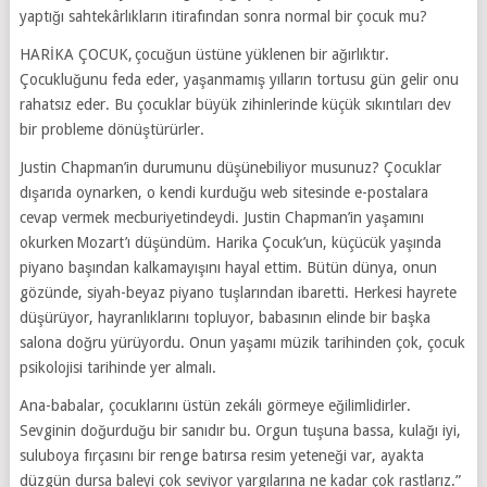
yaptığı sahtekârlıkların itirafından sonra normal bir çocuk mu?
HARİKA ÇOCUK, çocuğun üstüne yüklenen bir ağırlıktır.
Çocukluğunu feda eder, yaşanmamış yılların tortusu gün gelir onu
rahatsız eder. Bu çocuklar büyük zihinlerinde küçük sıkıntıları dev
bir probleme dönüştürürler.
Justin Chapman’in durumunu düşünebiliyor musunuz? Çocuklar
dışarıda oynarken, o kendi kurduğu web sitesinde e-postalara
cevap vermek mecburiyetindeydi. Justin Chapman’in yaşamını
okurken Mozart’ı düşündüm. Harika Çocuk’un, küçücük yaşında
piyano başından kalkamayışını hayal ettim. Bütün dünya, onun
gözünde, siyah-beyaz piyano tuşlarından ibaretti. Herkesi hayrete
düşürüyor, hayranlıklarını topluyor, babasının elinde bir başka
salona doğru yürüyordu. Onun yaşamı müzik tarihinden çok, çocuk
psikolojisi tarihinde yer almalı.
Ana-babalar, çocuklarını üstün zekálı görmeye eğilimlidirler.
Sevginin doğurduğu bir sanıdır bu. Orgun tuşuna bassa, kulağı iyi,
suluboya fırçasını bir renge batırsa resim yeteneği var, ayakta
düzgün dursa baleyi çok seviyor yargılarına ne kadar çok rastlarız.”