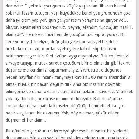
demektir: Diyelim ki çocuğumuz küçük yaşlardan itibaren kalemi
çok muntazam tutuyor, yaşı büyüdükçe kendi yaş grubundan çok
daha iyi çizim yapıyor, gün geliyor resim yarışmasına giriyor ve 3.
oluyor. Kıyametleri koparıyoruz. Neymiş efendim “Çocuğum nasıl 1.
olamadı!”. Hem kendimizi hem de çocuğumuzu yıpratıyoruz. Bir
kere şunu iyi bilmeliyiz; doğuştan gelen potansiyel belirli bir
noktada ise o özü, o potansiyeli öylece kabul edip fazlasını
beklememek gerekir. Yani özüne saygı duymalıyız. Beklentilerimizi
zirveye taşıyıp, mutlak suretle çocuğum birinci olmalıdır gibi takıntılı
düşüncelere kendimizi kaptırmamalıyız. Yavrusu 3. olduğunda
neden hayıflanır ki insan? Yarışmaya katılan 300 resim arasından 3.
olmak büyük bir başarı değil midir? Ama biz insanlar doymak
bilmiyoruz ve daha fazlasını, daha daha fazlasını istiyoruz. Yetinmek
yok lügatimizde, şükür ise minimum düzeyde. Bulunduğumuz
konumdan daha aşağıda kimseleri düşünüp hamdetmek ise çok
nadir sergilenen bir davranış. Yok, böyle olmaz, şükür dilden
düşmemeli her daim…
Bir düşünün çocuğunuz dereceye girmese bile, ismini bir yerlerde
duyuramasa bile sizin sağlıklı bir evladınız olduğu için, ona birçok