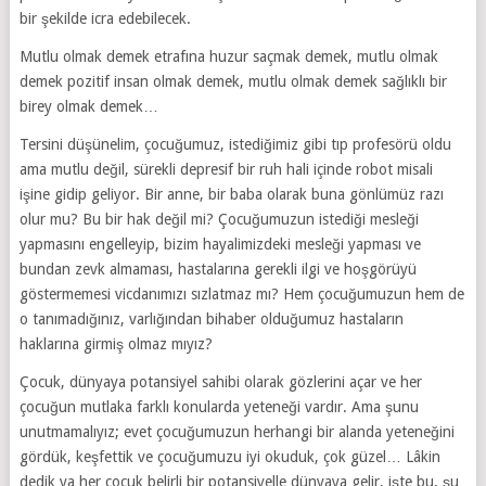
bir şekilde icra edebilecek.
Mutlu olmak demek etrafına huzur saçmak demek, mutlu olmak
demek pozitif insan olmak demek, mutlu olmak demek sağlıklı bir
birey olmak demek…
Tersini düşünelim, çocuğumuz, istediğimiz gibi tıp profesörü oldu
ama mutlu değil, sürekli depresif bir ruh hali içinde robot misali
işine gidip geliyor. Bir anne, bir baba olarak buna gönlümüz razı
olur mu? Bu bir hak değil mi? Çocuğumuzun istediği mesleği
yapmasını engelleyip, bizim hayalimizdeki mesleği yapması ve
bundan zevk almaması, hastalarına gerekli ilgi ve hoşgörüyü
göstermemesi vicdanımızı sızlatmaz mı? Hem çocuğumuzun hem de
o tanımadığınız, varlığından bihaber olduğumuz hastaların
haklarına girmiş olmaz mıyız?
Çocuk, dünyaya potansiyel sahibi olarak gözlerini açar ve her
çocuğun mutlaka farklı konularda yeteneği vardır. Ama şunu
unutmamalıyız; evet çocuğumuzun herhangi bir alanda yeteneğini
gördük, keşfettik ve çocuğumuzu iyi okuduk, çok güzel… Lâkin
dedik ya her çocuk belirli bir potansiyelle dünyaya gelir, işte bu, şu