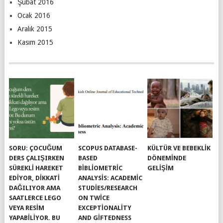
Şubat 2016
Ocak 2016
Aralık 2015
Kasım 2015
SORU: ÇOCUĞUM
SCOPUS DATABASE-
KÜLTÜR VE BEBEKLIK
DERS ÇALIŞIRKEN
BASED
DÖNEMINDE
SÜREKLI HAREKET
BIBLIOMETRIC
GELIŞIM
EDIYOR, DIKKATI
ANALYSIS: ACADEMIC
DAĞILIYOR AMA
STUDIES/RESEARCH
SAATLERCE LEGO
ON TWICE
VEYA RESIM
EXCEPTIONALITY
YAPABILIYOR. BU
AND GIFTEDNESS