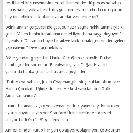
tercihlerini küçümsemesine mi, el âlem ne der düşüncesine sahip
olmasına mı, yoksa bencil duygularının esareti altında çocuğunun
hayatını etkileyecek olumsuz kararlar vermesine mi?
Belirli sınırlar çerçevesinde çocuğumuza seçme hakkı tanımalıyız ki
çocuk “Ailem benim kararlarımı destekliyor, bana saygı duyuyor.”
diyebilsin. “O zaman böyle bir aileye layık olmak için elimden geleni
yapmalıyım.” Diye düşünebilsin.
Diğer yandan gerçekten Harika Çocuğumuz olabilir. Bu ise
bambaşka bir sorundur. Edebiyatçı yazar Doğan Hızlan bir
yazısında harika çocuklar hakkında şöyle der:
“Bütün ana-babalar, Justin Chapman gibi bir çocukları olsun ister.
Harika Çocuk dediğimiz cinsten. Herkesi şaşırtan bu küçük
Amerikalı kimdir?
JustinChapman, 2 yaşında keman çaldı, 3 yaşında iyi bir satranç
oyuncusuydu, 4 yaşında Stanford Ünivesitesi’ndeki dersleri
anlıyordu. IQ’su 298’i gösteriyordu.
Annesi elinden tutup her yeri dolaşıyor/dolaştırıyor, çocuğunun