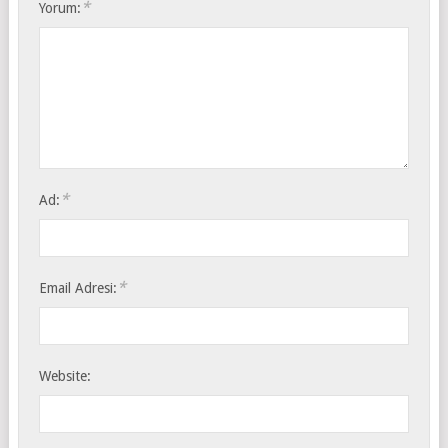
*
Yorum:
*
Ad:
*
Email Adresi:
Website: