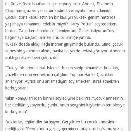
üstün zekâsını ispatlamak için çırpınıyordu. Annesi, Elizabeth
Chapman işsiz ve yalnız bir kadındı ve hayatını ona adamıştı.
Çocuk, zorla kabul ettirilen bir kişiliğin yüksek gerilim hattında
yaşamaya tahammül edebilir miydi? Harry Potter’ı seyrederken,
birden, ‘‘Artık kendim olmak istemiyorum. Ölmek istiyorum’’ diye
bağırmaya başladı, annesi onu bir kliniğe yatırdı.
Yüksek dozda aldığı ilaçla intihar girişiminde bulundu. Şimdi çocuk
annesinin yanından alındı, başka bir yerde tedavi görüyor. Annenin
acıklı gerekçesi beni çok üzdü:
‘‘Çok iyi bir anne olmak istedim, benim sahip olmadığım fırsatları,
güzellikleri ona vermek için çalıştım. Toplum Harika Çocukları
anlamıyor. Ayrıca onu anlamadığını söylemekten, itiraf etmekten
korkuyorlar.’’
Yakın komşularından birinin söylediğine bakılırsa, ‘‘Çocuk annesinin
her dediğini yapıyordu; çünkü onun sevgisini kaybetmekten ölesiye
korkuyordu’’.
Doktorlar, eğitimciler tartışıyor. Gerçekten bu çocuk annesinin
dediği gibi, ‘‘Yeryüzünün gelmiş geçmiş en büyük deha’’sı mı, yoksa