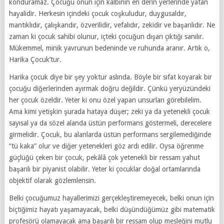
konduramaz. Çocuğu onun için kalbinin en derin yerlerinde yatan
hayalidir. Herkesin içindeki çocuk coşkuludur, duygusaldır,
mantıklıdır, çalışkandır, özverilidir, vefalıdır, zekidir ve başarılıdır. Ne
zaman ki çocuk sahibi olunur, içteki çocuğun dışarı çıktığı sanılır.
Mükemmel, minik yavrunun bedeninde ve ruhunda aranır. Artık o,
Harika Çocuk’tur.
Harika çocuk diye bir şey yoktur aslında. Böyle bir sıfat koyarak bir
çocuğu diğerlerinden ayırmak doğru değildir. Çünkü yeryüzündeki
her çocuk özeldir. Yeter ki onu özel yapan unsurları görebilelim.
Ama kimi yetişkin şurada hataya düşer; zeki ya da yetenekli çocuk
sayısal ya da sözel alanda üstün performans göstermeli, derecelere
girmelidir. Çocuk, bu alanlarda üstün performans sergilemediğinde
“tü kaka” olur ve diğer yetenekleri göz ardı edilir. Oysa öğrenme
güçlüğü çeken bir çocuk, pekâlâ çok yetenekli bir ressam yahut
başarılı bir piyanist olabilir. Yeter ki çocuklar doğal ortamlarında
objektif olarak gözlemlensin.
Belki çocuğumuz hayallerimizi gerçekleştiremeyecek, belki onun için
biçtiğimiz hayatı yaşamayacak, belki düşündüğümüz gibi matematik
profesörü olamayacak ama başarılı bir ressam olup mesleğini mutlu