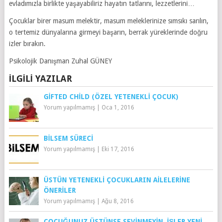
evladımızla birlikte yaşayabiliriz hayatın tatlarını, lezzetlerini…
Çocuklar birer masum melektir, masum meleklerinize sımsıkı sarılın,
o tertemiz dünyalarına girmeyi başarın, berrak yüreklerinde doğru
izler bırakın.
Psikolojik Danışman Zuhal GÜNEY
İLGILI YAZILAR
GIFTED CHILD (ÖZEL YETENEKLI ÇOCUK)
Yorum yapılmamış
|
Oca 1, 2016
BILSEM SÜRECI
Yorum yapılmamış
|
Eki 17, 2016
ÜSTÜN YETENEKLI ÇOCUKLARIN AILELERINE
ÖNERILER
Yorum yapılmamış
|
Ağu 8, 2016
ÇOCUĞUNUZ ÜSTÜNSE SEVINMEYIN, İŞLER YENI