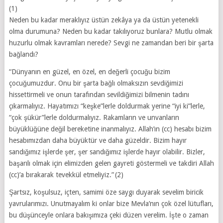
(1)
Neden bu kadar meraklıyız üstün zekâya ya da üstün yetenekli
olma durumuna? Neden bu kadar takılıyoruz bunlara? Mutlu olmak
huzurlu olmak kavramları nerede? Sevgi ne zamandan beri bir şarta
bağlandı?
“Dünyanın en güzel, en özel, en değerli çocuğu bizim
çocuğumuzdur. Onu bir şarta bağlı olmaksızın sevdiğimizi
hissettirmeli ve onun tarafından sevildiğimizi bilmenin tadını
çıkarmalıyız. Hayatımızı “keşke”lerle doldurmak yerine “iyi ki”lerle,
“çok şükür”lerle doldurmalıyız. Rakamların ve unvanların
büyüklüğüne değil bereketine inanmalıyız. Allah’ın (cc) hesabı bizim
hesabımızdan daha büyüktür ve daha güzeldir. Bizim hayır
sandığımız işlerde şer, şer sandığımız işlerde hayır olabilir. Bizler,
başarılı olmak için elimizden gelen gayreti göstermeli ve takdiri Allah
(cc)’a bırakarak tevekkül etmeliyiz.” (2)
Şartsız, koşulsuz, içten, samimi öze saygı duyarak sevelim biricik
yavrularımızı. Unutmayalım ki onlar bize Mevla’nın çok özel lütufları,
bu düşünceyle onlara bakışımıza çeki düzen verelim. İşte o zaman