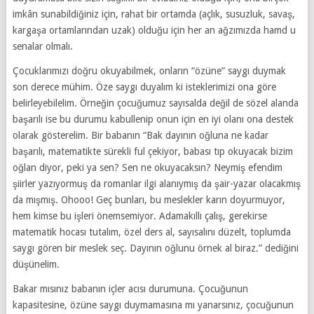
imkân sunabildiğiniz için, rahat bir ortamda (açlık, susuzluk, savaş,
kargaşa ortamlarından uzak) olduğu için her an ağzımızda hamd u
senalar olmalı.
Çocuklarımızı doğru okuyabilmek, onların “özüne” saygı duymak
son derece mühim. Öze saygı duyalım ki isteklerimizi ona göre
belirleyebilelim. Örneğin çocuğumuz sayısalda değil de sözel alanda
başarılı ise bu durumu kabullenip onun için en iyi olanı ona destek
olarak gösterelim. Bir babanın “Bak dayının oğluna ne kadar
başarılı, matematikte sürekli ful çekiyor, babası tıp okuyacak bizim
oğlan diyor, peki ya sen? Sen ne okuyacaksın? Neymiş efendim
şiirler yazıyormuş da romanlar ilgi alanıymış da şair-yazar olacakmış
da mışmış. Ohooo! Geç bunları, bu meslekler karın doyurmuyor,
hem kimse bu işleri önemsemiyor. Adamakıllı çalış, gerekirse
matematik hocası tutalım, özel ders al, sayısalını düzelt, toplumda
saygı gören bir meslek seç. Dayının oğlunu örnek al biraz.” dediğini
düşünelim.
Bakar mısınız babanın içler acısı durumuna. Çocuğunun
kapasitesine, özüne saygı duymamasına mı yanarsınız, çocuğunun