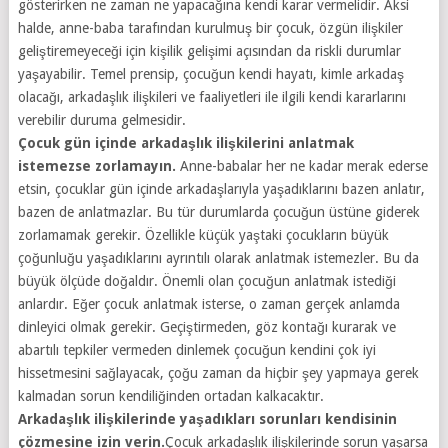
gösterirken ne zaman ne yapacağına kendi karar vermelidir. Aksi
halde, anne-baba tarafından kurulmuş bir çocuk, özgün ilişkiler
geliştiremeyeceği için kişilik gelişimi açısından da riskli durumlar
yaşayabilir. Temel prensip, çocuğun kendi hayatı, kimle arkadaş
olacağı, arkadaşlık ilişkileri ve faaliyetleri ile ilgili kendi kararlarını
verebilir duruma gelmesidir.
Çocuk gün içinde arkadaşlık ilişkilerini anlatmak
istemezse zorlamayın.
Anne-babalar her ne kadar merak ederse
etsin, çocuklar gün içinde arkadaşlarıyla yaşadıklarını bazen anlatır,
bazen de anlatmazlar. Bu tür durumlarda çocuğun üstüne giderek
zorlamamak gerekir. Özellikle küçük yaştaki çocukların büyük
çoğunluğu yaşadıklarını ayrıntılı olarak anlatmak istemezler. Bu da
büyük ölçüde doğaldır. Önemli olan çocuğun anlatmak istediği
anlardır. Eğer çocuk anlatmak isterse, o zaman gerçek anlamda
dinleyici olmak gerekir. Geçiştirmeden, göz kontağı kurarak ve
abartılı tepkiler vermeden dinlemek çocuğun kendini çok iyi
hissetmesini sağlayacak, çoğu zaman da hiçbir şey yapmaya gerek
kalmadan sorun kendiliğinden ortadan kalkacaktır.
Arkadaşlık ilişkilerinde yaşadıkları sorunları kendisinin
çözmesine izin verin.
Çocuk arkadaşlık ilişkilerinde sorun yaşarsa