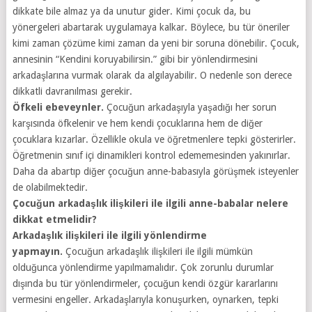
dikkate bile almaz ya da unutur gider. Kimi çocuk da, bu
yönergeleri abartarak uygulamaya kalkar. Böylece, bu tür öneriler
kimi zaman çözüme kimi zaman da yeni bir soruna dönebilir. Çocuk,
annesinin “Kendini koruyabilirsin.” gibi bir yönlendirmesini
arkadaşlarına vurmak olarak da algılayabilir. O nedenle son derece
dikkatli davranılması gerekir.
Öfkeli ebeveynler.
Çocuğun arkadaşıyla yaşadığı her sorun
karşısında öfkelenir ve hem kendi çocuklarına hem de diğer
çocuklara kızarlar. Özellikle okula ve öğretmenlere tepki gösterirler.
Öğretmenin sınıf içi dinamikleri kontrol edememesinden yakınırlar.
Daha da abartıp diğer çocuğun anne-babasıyla görüşmek isteyenler
de olabilmektedir.
Çocuğun arkadaşlık ilişkileri ile ilgili anne-babalar nelere
dikkat etmelidir?
Arkadaşlık ilişkileri ile ilgili yönlendirme
yapmayın.
Çocuğun arkadaşlık ilişkileri ile ilgili mümkün
olduğunca yönlendirme yapılmamalıdır. Çok zorunlu durumlar
dışında bu tür yönlendirmeler, çocuğun kendi özgür kararlarını
vermesini engeller. Arkadaşlarıyla konuşurken, oynarken, tepki