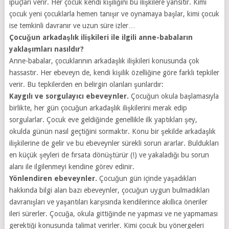
ipuçları verir. Her çocuk kendi kişiliğini bu ilişkilere yansıtır. Kimi
çocuk yeni çocuklarla hemen tanışır ve oynamaya başlar, kimi çocuk
ise temkinli davranır ve uzun süre izler…
Çocuğun arkadaşlık ilişkileri ile ilgili anne-babaların
yaklaşımları nasıldır?
Anne-babalar, çocuklarının arkadaşlık ilişkileri konusunda çok
hassastır. Her ebeveyn de, kendi kişilik özelliğine göre farklı tepkiler
verir. Bu tepkilerden en belirgin olanları şunlardır:
Kaygılı ve sorgulayıcı ebeveynler.
Çocuğun okula başlamasıyla
birlikte, her gün çocuğun arkadaşlık ilişkilerini merak edip
sorgularlar. Çocuk eve geldiğinde genellikle ilk yaptıkları şey,
okulda günün nasıl geçtiğini sormaktır. Konu bir şekilde arkadaşlık
ilişkilerine de gelir ve bu ebeveynler sürekli sorun ararlar. Buldukları
en küçük şeyleri de fırsata dönüştürür (!) ve yakaladığı bu sorun
alanı ile ilgilenmeyi kendine görev edinir.
Yönlendiren ebeveynler.
Çocuğun gün içinde yaşadıkları
hakkında bilgi alan bazı ebeveynler, çocuğun uygun bulmadıkları
davranışları ve yaşantıları karşısında kendilerince akıllıca öneriler
ileri sürerler. Çocuğa, okula gittiğinde ne yapması ve ne yapmaması
gerektiği konusunda talimat verirler. Kimi çocuk bu yönergeleri