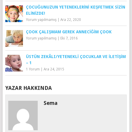
ÇOCUĞUNUZUN YETENEKLERINI KEŞFETMEK SIZIN
ELINIZDE!
Yorum yapılmamış
|
Ara 22, 2020
ÇOOK ÇALIŞMAM GEREK ANNECIĞIM ÇOOK
Yorum yapılmamış
|
Eki 7, 2016
ÜSTÜN ZEKÂLI/YETENEKLI ÇOCUKLAR VE İLETIŞIM
– 1
1 Yorum
|
Ara 24, 2015
YAZAR HAKKINDA
Sema