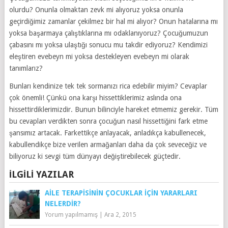
olurdu? Onunla olmaktan zevk mi alıyoruz yoksa onunla
geçirdiğimiz zamanlar çekilmez bir hal mi alıyor? Onun hatalarına mı
yoksa başarmaya çalıştıklarına mı odaklanıyoruz? Çocuğumuzun
çabasını mı yoksa ulaştığı sonucu mu takdir ediyoruz? Kendimizi
eleştiren evebeyn mi yoksa destekleyen evebeyn mi olarak
tanımlarız?
Bunları kendinize tek tek sormanızı rica edebilir miyim? Cevaplar
çok önemli! Çünkü ona karşı hissettiklerimiz aslında ona
hissettirdiklerimizdir. Bunun bilinciyle hareket etmemiz gerekir. Tüm
bu cevapları verdikten sonra çocuğun nasıl hissettiğini fark etme
şansımız artacak. Farkettikçe anlayacak, anladıkça kabullenecek,
kabullendikçe bize verilen armağanları daha da çok seveceğiz ve
biliyoruz ki sevgi tüm dünyayı değiştirebilecek güçtedir.
İLGILI YAZILAR
AILE TERAPISININ ÇOCUKLAR İÇIN YARARLARI
NELERDIR?
Yorum yapılmamış
|
Ara 2, 2015