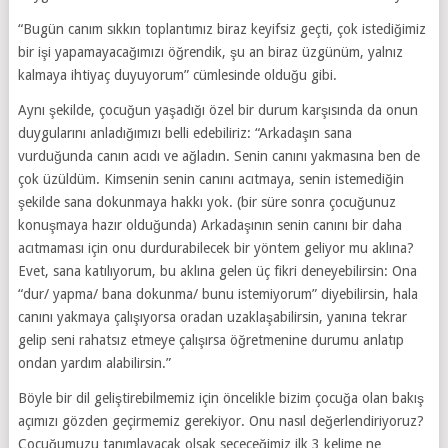
“Bugün canım sıkkın toplantımız biraz keyifsiz geçti, çok istediğimiz
bir işi yapamayacağımızı öğrendik, şu an biraz üzgünüm, yalnız
kalmaya ihtiyaç duyuyorum” cümlesinde olduğu gibi.
Aynı şekilde, çocuğun yaşadığı özel bir durum karşısında da onun
duygularını anladığımızı belli edebiliriz: “Arkadaşın sana
vurduğunda canın acıdı ve ağladın. Senin canını yakmasına ben de
çok üzüldüm. Kimsenin senin canını acıtmaya, senin istemediğin
şekilde sana dokunmaya hakkı yok. (bir süre sonra çocuğunuz
konuşmaya hazır olduğunda) Arkadaşının senin canını bir daha
acıtmaması için onu durdurabilecek bir yöntem geliyor mu aklına?
Evet, sana katılıyorum, bu aklına gelen üç fikri deneyebilirsin: Ona
“dur/ yapma/ bana dokunma/ bunu istemiyorum” diyebilirsin, hala
canını yakmaya çalışıyorsa oradan uzaklaşabilirsin, yanına tekrar
gelip seni rahatsız etmeye çalışırsa öğretmenine durumu anlatıp
ondan yardım alabilirsin.”
Böyle bir dil geliştirebilmemiz için öncelikle bizim çocuğa olan bakış
açımızı gözden geçirmemiz gerekiyor. Onu nasıl değerlendiriyoruz?
Çocuğumuzu tanımlayacak olsak seçeceğimiz ilk 3 kelime ne