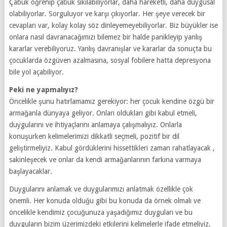
Çabuk öğrenip çabuk sıkılabiliyorlar, daha hareketli, daha duygusal
olabiliyorlar. Sorguluyor ve karşı çıkıyorlar. Her şeye verecek bir
cevapları var, kolay kolay söz dinleyemeyebiliyorlar. Biz büyükler ise
onlara nasıl davranacağımızı bilemez bir halde panikleyip yanlış
kararlar verebiliyoruz. Yanlış davranışlar ve kararlar da sonuçta bu
çocuklarda özgüven azalmasına, sosyal fobilere hatta depresyona
bile yol açabiliyor.
Peki ne yapmalıyız?
Öncelikle şunu hatırlamamız gerekiyor: her çocuk kendine özgü bir
armağanla dünyaya geliyor. Onları oldukları gibi kabul etmeli,
duygularını ve ihtiyaçlarını anlamaya çalışmalıyız. Onlarla
konuşurken kelimelerimizi dikkatli seçmeli, pozitif bir dil
geliştirmeliyiz. Kabul gördüklerini hissettikleri zaman rahatlayacak ,
sakinleşecek ve onlar da kendi armağanlarının farkına varmaya
başlayacaklar.
Duygularını anlamak ve duygularımızı anlatmak özellikle çok
önemli. Her konuda olduğu gibi bu konuda da örnek olmalı ve
öncelikle kendimiz çocuğunuza yaşadığımız duyguları ve bu
duyguların bizim üzerimizdeki etkilerini kelimelerle ifade etmeliyiz.