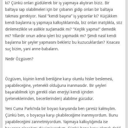
ki? Çünkü onları güdülerek bir iş yapmaya alıştıran biziz. Bir
baltaya sap olabilmeleri için bir çobanın gidip onları bir baltaya
takması gerekiyor. Nasıl “kendi başına” iş yapsınlar ki? Küçükken
kendi başlarına iş yapmaya kalkıştıklarında, biz onları inatçılıkla, söz
dinlemezlikle ve asilikle suçlamadık mı? “Keçilik yapma!” demedik
mi? Yıllardır onun adına işleri biz yapmadık mı? Şimdi nasıl kendi
başlarına bir şeyler yapmasını bekleriz bu kuzucuklardan? Kısacası
suç bizim, yani anne-babaların.
Nedir Özgüven?
Özgüven, kişinin kendi benliğine karşı olumlu hisler beslemesi,
yapabileceğine, yetenekli olduğuna inanmasıdır. Bir şeyleri
başarabilmek için gerekli olan enerjiyi kendi içinden
(yeteneklerinden, becerilerinden) alabilme gücüdür.
Yeni Cuma Parkı’nda bir boyacı karşısında ben çaresiz kalmıştım.
Çünkü ben, o boyacıya karşı çıkabileceğime inanmıyordum. Bunu
yapabileceğimi zannetmiyordum. Yapmaya kalkıştığımda ise