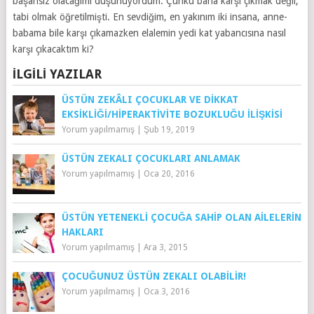
başarısız olacağımı düşünüyordum. Çünkü bana karşı çıkmak değil,
tabi olmak öğretilmişti. En sevdiğim, en yakınım iki insana, anne-
babama bile karşı çıkamazken elalemin yedi kat yabancısına nasıl
karşı çıkacaktım ki?
İLGILI YAZILAR
ÜSTÜN ZEKÂLI ÇOCUKLAR VE DIKKAT
EKSIKLIĞI/HIPERAKTIVITE BOZUKLUĞU İLIŞKISI
Yorum yapılmamış
|
Şub 19, 2019
ÜSTÜN ZEKALI ÇOCUKLARI ANLAMAK
Yorum yapılmamış
|
Oca 20, 2016
ÜSTÜN YETENEKLI ÇOCUĞA SAHIP OLAN AILELERIN
HAKLARI
Yorum yapılmamış
|
Ara 3, 2015
ÇOCUĞUNUZ ÜSTÜN ZEKALI OLABILIR!
Yorum yapılmamış
|
Oca 3, 2016