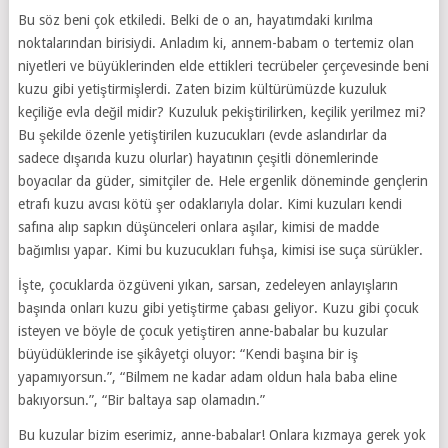
Bu söz beni çok etkiledi. Belki de o an, hayatımdaki kırılma
noktalarından birisiydi. Anladım ki, annem-babam o tertemiz olan
niyetleri ve büyüklerinden elde ettikleri tecrübeler çerçevesinde beni
kuzu gibi yetiştirmişlerdi. Zaten bizim kültürümüzde kuzuluk
keçiliğe evla değil midir? Kuzuluk pekiştirilirken, keçilik yerilmez mi?
Bu şekilde özenle yetiştirilen kuzucukları (evde aslandırlar da
sadece dışarıda kuzu olurlar) hayatının çeşitli dönemlerinde
boyacılar da güder, simitçiler de. Hele ergenlik döneminde gençlerin
etrafı kuzu avcısı kötü şer odaklarıyla dolar. Kimi kuzuları kendi
safına alıp sapkın düşünceleri onlara aşılar, kimisi de madde
bağımlısı yapar. Kimi bu kuzucukları fuhşa, kimisi ise suça sürükler.
İşte, çocuklarda özgüveni yıkan, sarsan, zedeleyen anlayışların
başında onları kuzu gibi yetiştirme çabası geliyor. Kuzu gibi çocuk
isteyen ve böyle de çocuk yetiştiren anne-babalar bu kuzular
büyüdüklerinde ise şikâyetçi oluyor: “Kendi başına bir iş
yapamıyorsun.”, “Bilmem ne kadar adam oldun hala baba eline
bakıyorsun.”, “Bir baltaya sap olamadın.”
Bu kuzular bizim eserimiz, anne-babalar! Onlara kızmaya gerek yok