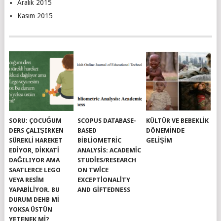
Aralık 2015
Kasım 2015
SORU: ÇOCUĞUM
SCOPUS DATABASE-
KÜLTÜR VE BEBEKLIK
DERS ÇALIŞIRKEN
BASED
DÖNEMINDE
SÜREKLI HAREKET
BIBLIOMETRIC
GELIŞIM
EDIYOR, DIKKATI
ANALYSIS: ACADEMIC
DAĞILIYOR AMA
STUDIES/RESEARCH
SAATLERCE LEGO
ON TWICE
VEYA RESIM
EXCEPTIONALITY
YAPABILIYOR. BU
AND GIFTEDNESS
DURUM DEHB MI
YOKSA ÜSTÜN
YETENEK MI?