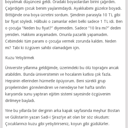
boyatmak düşüncesi geldi. Oradaki boyacılardan birini çağırdım.
Çağırdığım çocuk benim yaşlarımdaydı. Ayakkabımı güzelce boyadı.
Bittiğinde ona boya ücretini sordum. Şimdinin parasıyla 10 TL gibi
bir fiyat söyledi. Hâlbuki o zamanlar ederi belki sadece 1 TL idi. Ben
o çocuğa “Neden bu fiyat?” diyemedim. Sadece “10 lira mı?” dedim
yeniden. Hakkımı arayamadım. Onunla pazarlık yapamadım.
Cebimdeki tüm paramı o çocuğa vermek zorunda kaldım. Neden
mi? Tabi ki özgüven sahibi olamadığım için.
Kuzu Yetiştirmek
Üniversite yıllarıma geldiğimde, üzerimdeki bu ölü toprağını ancak
atabildim. Bunda üniversitemin ve hocalarım katkısı çok fazla.
Hepsinin ellerinden hürmetle öpüyorum. Beni sürekli grup
projelerinden görevlendiren ve neredeyse her hafta sınıfın
karşısında sunu yaptıran eğitim sistemi sayesinde özgüvenim
dirilmeye başladı.
Yine bu yıllarda bir derginin arka kapak sayfasında meşhur Bostan
ve Gülistan’ın yazarı Sadi-i Şirazi’ye ait olan bir söz okudum:
Çocuklarınızı kuzu gibi yetiştirirseniz, koyun gibi güdülürler.