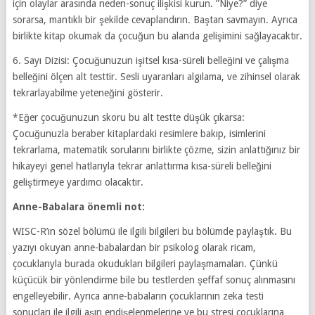
için olaylar arasında neden-sonuç ilişkisi kurun. ”Niye?” diye
sorarsa, mantıklı bir şekilde cevaplandırın. Baştan savmayın. Ayrıca
birlikte kitap okumak da çocuğun bu alanda gelişimini sağlayacaktır.
6. Sayı Dizisi: Çocuğunuzun işitsel kısa-süreli belleğini ve çalışma
belleğini ölçen alt testtir. Sesli uyaranları algılama, ve zihinsel olarak
tekrarlayabilme yeteneğini gösterir.
*Eğer çocuğunuzun skoru bu alt testte düşük çıkarsa:
Çocuğunuzla beraber kitaplardaki resimlere bakıp, isimlerini
tekrarlama, matematik sorularını birlikte çözme, sizin anlattığınız bir
hikayeyi genel hatlarıyla tekrar anlattırma kısa-süreli belleğini
geliştirmeye yardımcı olacaktır.
Anne-Babalara önemli not:
WISC-R’ın sözel bölümü ile ilgili bilgileri bu bölümde paylaştık. Bu
yazıyı okuyan anne-babalardan bir psikolog olarak ricam,
çocuklarıyla burada okudukları bilgileri paylaşmamaları. Çünkü
küçücük bir yönlendirme bile bu testlerden şeffaf sonuç alınmasını
engelleyebilir. Ayrıca anne-babaların çocuklarının zeka testi
sonuçları ile ilgili aşırı endişelenmelerine ve bu stresi çocuklarına