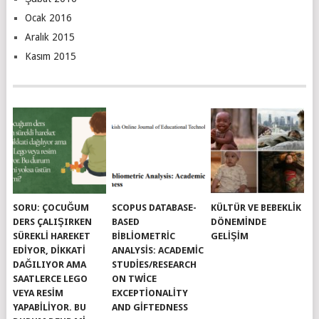
Ocak 2016
Aralık 2015
Kasım 2015
SORU: ÇOCUĞUM
SCOPUS DATABASE-
KÜLTÜR VE BEBEKLIK
DERS ÇALIŞIRKEN
BASED
DÖNEMINDE
SÜREKLI HAREKET
BIBLIOMETRIC
GELIŞIM
EDIYOR, DIKKATI
ANALYSIS: ACADEMIC
DAĞILIYOR AMA
STUDIES/RESEARCH
SAATLERCE LEGO
ON TWICE
VEYA RESIM
EXCEPTIONALITY
YAPABILIYOR. BU
AND GIFTEDNESS