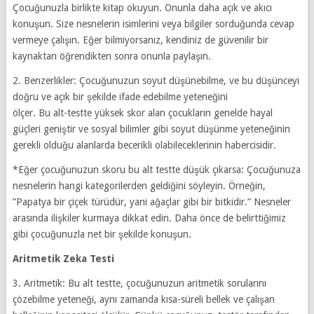
Çocuğunuzla birlikte kitap okuyun. Onunla daha açık ve akıcı
konuşun. Size nesnelerin isimlerini veya bilgiler sorduğunda cevap
vermeye çalışın. Eğer bilmiyorsanız, kendiniz de güvenilir bir
kaynaktan öğrendikten sonra onunla paylaşın.
2. Benzerlikler: Çocuğunuzun soyut düşünebilme, ve bu düşünceyi
doğru ve açık bir şekilde ifade edebilme yeteneğini
ölçer. Bu alt-testte yüksek skor alan çocukların genelde hayal
güçleri geniştir ve sosyal bilimler gibi soyut düşünme yeteneğinin
gerekli olduğu alanlarda becerikli olabileceklerinin habercisidir.
*Eğer çocuğunuzun skoru bu alt testte düşük çıkarsa: Çocuğunuza
nesnelerin hangi kategorilerden geldiğini söyleyin. Örneğin,
”Papatya bir çiçek türüdür, yani ağaçlar gibi bir bitkidir.” Nesneler
arasında ilişkiler kurmaya dikkat edin. Daha önce de belirttiğimiz
gibi çocuğunuzla net bir şekilde konuşun.
Aritmetik Zeka Testi
3. Aritmetik: Bu alt testte, çocuğunuzun aritmetik sorularını
çözebilme yeteneği, aynı zamanda kısa-süreli bellek ve çalışan