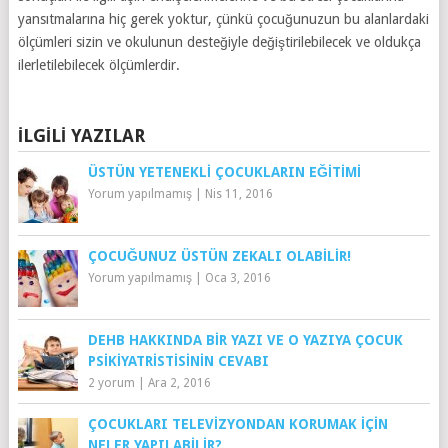
yansıtmalarına hiç gerek yoktur, çünkü çocuğunuzun bu alanlardaki
ölçümleri sizin ve okulunun desteğiyle değiştirilebilecek ve oldukça
ilerletilebilecek ölçümlerdir.
İLGILI YAZILAR
ÜSTÜN YETENEKLI ÇOCUKLARIN EĞITIMI
Yorum yapılmamış
|
Nis 11, 2016
ÇOCUĞUNUZ ÜSTÜN ZEKALI OLABILIR!
Yorum yapılmamış
|
Oca 3, 2016
DEHB HAKKINDA BIR YAZI VE O YAZIYA ÇOCUK
PSIKIYATRISTISININ CEVABI
2 yorum
|
Ara 2, 2016
ÇOCUKLARI TELEVIZYONDAN KORUMAK İÇIN
NELER YAPILABILIR?