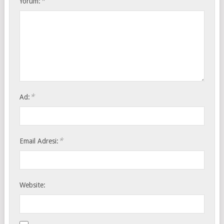
*
Yorum:
*
Ad:
*
Email Adresi:
Website: