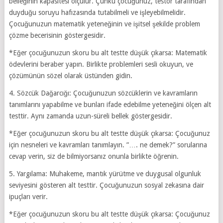
belleğinin kapasitesi ölçülür. Çünkü çocuğunuz, testör tarafından
duyduğu soruyu hafızasında tutabilmeli ve işleyebilmelidir.
Çocuğunuzun matematik yeteneğinin ve işitsel şekilde problem
çözme becerisinin göstergesidir.
*Eğer çocuğunuzun skoru bu alt testte düşük çıkarsa: Matematik
ödevlerini beraber yapın. Birlikte problemleri sesli okuyun, ve
çözümünün sözel olarak üstünden gidin.
4. Sözcük Dağarcığı: Çocuğunuzun sözcüklerin ve kavramların
tanımlarını yapabilme ve bunları ifade edebilme yeteneğini ölçen alt
testtir. Aynı zamanda uzun-süreli bellek göstergesidir.
*Eğer çocuğunuzun skoru bu alt testte düşük çıkarsa: Çocuğunuz
için nesneleri ve kavramları tanımlayın. ”…. ne demek?” sorularına
cevap verin, siz de bilmiyorsanız onunla birlikte öğrenin.
5. Yargılama: Muhakeme, mantık yürütme ve duygusal olgunluk
seviyesini gösteren alt testtir. Çocuğunuzun sosyal zekasına dair
ipuçları verir.
*Eğer çocuğunuzun skoru bu alt testte düşük çıkarsa: Çocuğunuz