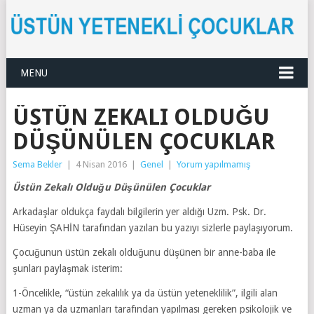
MENU
ÜSTÜN ZEKALI OLDUĞU
DÜŞÜNÜLEN ÇOCUKLAR
Sema Bekler
|
4 Nisan 2016
|
Genel
|
Yorum yapılmamış
Üstün Zekalı Olduğu Düşünülen Çocuklar
Arkadaşlar oldukça faydalı bilgilerin yer aldığı Uzm. Psk. Dr.
Hüseyin ŞAHİN tarafından yazılan bu yazıyı sizlerle paylaşıyorum.
Çocuğunun üstün zekalı olduğunu düşünen bir anne-baba ile
şunları paylaşmak isterim:
1-Öncelikle, “üstün zekalılık ya da üstün yeteneklilik”, ilgili alan
uzman ya da uzmanları tarafından yapılması gereken psikolojik ve