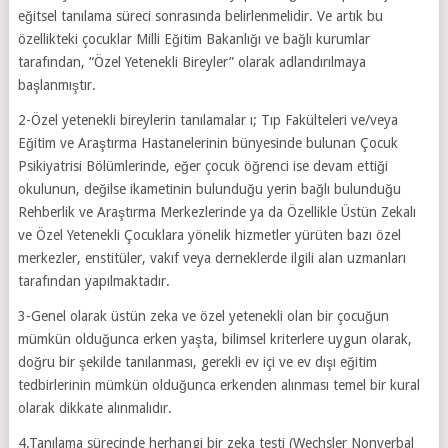
eğitsel tanılama süreci sonrasında belirlenmelidir. Ve artık bu
özellikteki çocuklar Milli Eğitim Bakanlığı ve bağlı kurumlar
tarafından, “Özel Yetenekli Bireyler” olarak adlandırılmaya
başlanmıştır.
2-Özel yetenekli bireylerin tanılamalar ı; Tıp Fakülteleri ve/veya
Eğitim ve Araştırma Hastanelerinin bünyesinde bulunan Çocuk
Psikiyatrisi Bölümlerinde, eğer çocuk öğrenci ise devam ettiği
okulunun, değilse ikametinin bulunduğu yerin bağlı bulunduğu
Rehberlik ve Araştırma Merkezlerinde ya da Özellikle Üstün Zekalı
ve Özel Yetenekli Çocuklara yönelik hizmetler yürüten bazı özel
merkezler, enstitüler, vakıf veya derneklerde ilgili alan uzmanları
tarafından yapılmaktadır.
3-Genel olarak üstün zeka ve özel yetenekli olan bir çocuğun
mümkün olduğunca erken yaşta, bilimsel kriterlere uygun olarak,
doğru bir şekilde tanılanması, gerekli ev içi ve ev dışı eğitim
tedbirlerinin mümkün olduğunca erkenden alınması temel bir kural
olarak dikkate alınmalıdır.
4.Tanılama sürecinde herhangi bir zeka testi (Wechsler Nonverbal