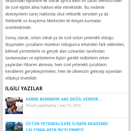
okulundaki eğitimine ek olarak ayrıca Bilim ve Sanat Merkezi’nden
de özel eğitim alma hakkını elde etmektedir. Bu nedenle
ebeveynlerin süreç hakkında okul rehberlik servisleri ya da
Rehberlik ve Araştırma Merkezleri ile iletişim kurmaları
önerilmektedir.
Sonuç olarak; üstün zekalı ya da özel üstün yetenekli olduğu
düşünülen çocukların mümkün olduğunca erkenden fark edilmeleri,
bilimsel yöntemlerle ve gerçek alan uzmanları tarafından
tanılanmaları ve eğitimlerine ilişkin gerekli tedbirlerin erken
yaşlardan itibaren alınması, hem özel yetenekli çocukların
kendilerini gerçekleştirmeleri, hem de ülkemizin geleceği açısından
oldukça önemlidir.
İLGILI YAZILAR
KARNE BENIMDIR! ANI DEĞIL VERIDIR…
Yorum yapılmamış
|
Haz 16, 2016
ÜSTÜN YETENEKLILERE İLIŞKIN AKADEMIK
ÇALIŞMALARIN İNCELENMESI