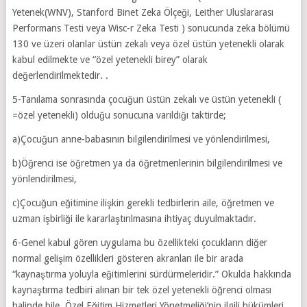
Yetenek(WNV), Stanford Binet Zeka Ölçeği, Leither Uluslararası
Performans Testi veya Wisc-r Zeka Testi ) sonucunda zeka bölümü
130 ve üzeri olanlar üstün zekalı veya özel üstün yetenekli olarak
kabul edilmekte ve “özel yetenekli birey” olarak
değerlendirilmektedir. .
5-Tanılama sonrasında çocuğun üstün zekalı ve üstün yetenekli (
=özel yetenekli) olduğu sonucuna varıldığı taktirde;
a)Çocuğun anne-babasının bilgilendirilmesi ve yönlendirilmesi,
b)Öğrenci ise öğretmen ya da öğretmenlerinin bilgilendirilmesi ve
yönlendirilmesi,
c)Çocuğun eğitimine ilişkin gerekli tedbirlerin aile, öğretmen ve
uzman işbirliği ile kararlaştırılmasına ihtiyaç duyulmaktadır.
6-Genel kabul gören uygulama bu özellikteki çocukların diğer
normal gelişim özellikleri gösteren akranları ile bir arada
“kaynaştırma yoluyla eğitimlerini sürdürmeleridir.” Okulda hakkında
kaynaştırma tedbiri alınan bir tek özel yetenekli öğrenci olması
halinde bile, Özel Eğitim Hizmetleri Yönetmeliği’nin ilgili hükümleri