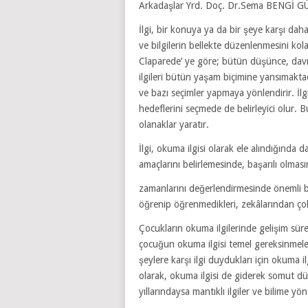
Arkadaşlar Yrd. Doç. Dr.Sema BENGİ GÜR
İlgi, bir konuya ya da bir şeye karşı dah
ve bilgilerin bellekte düzenlenmesini ko
Claparede’ ye göre; bütün düşünce, davra
ilgileri bütün yaşam biçimine yansımaktad
ve bazı seçimler yapmaya yönlendirir. İl
hedeflerini seçmede de belirleyici olur. 
olanaklar yaratır.
İlgi, okuma ilgisi olarak ele alındığında
amaçlarını belirlemesinde, başarılı olmas
zamanlarını değerlendirmesinde önemli b
öğrenip öğrenmedikleri, zekâlarından çok
Çocukların okuma ilgilerinde gelişim sür
çocuğun okuma ilgisi temel gereksinmeler
şeylere karşı ilgi duydukları için okuma i
olarak, okuma ilgisi de giderek somut düny
yıllarındaysa mantıklı ilgiler ve bilime y