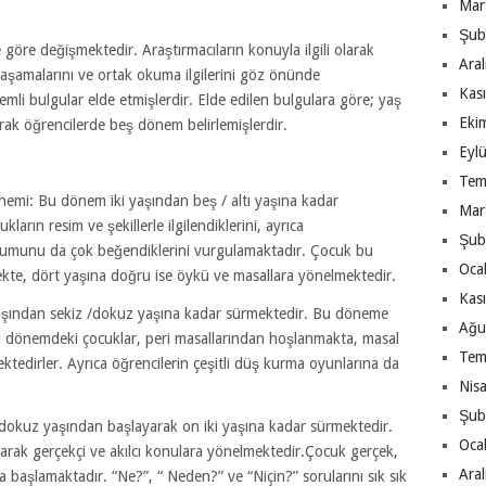
Mar
ğ
Şub
 göre değişmektedir. Araştırmacıların konuyla ilgili olarak
Ara
im aşamalarını ve ortak okuma ilgilerini göz önünde
Kas
mli bulgular elde etmişlerdir. Elde edilen bulgulara göre; yaş
Eki
arak öğrencilerde beş dönem belirlemişlerdir.
Eyl
Tem
nemi: Bu dönem iki yaşından beş / altı yaşına kadar
Mar
arın resim ve şekillerle ilgilendiklerini, ayrıca
Şub
uyumunu da çok beğendiklerini vurgulamaktadır. Çocuk bu
Oca
mekte, dört yaşına doğru ise öykü ve masallara yönelmektedir.
Kas
aşından sekiz /dokuz yaşına kadar sürmektedir. Bu döneme
Ağu
 dönemdeki çocuklar, peri masallarından hoşlanmakta, masal
Tem
ektedirler. Ayrıca öğrencilerin çeşitli düş kurma oyunlarına da
Nis
Şub
kuz yaşından başlayarak on iki yaşına kadar sürmektedir.
Oca
rak gerçekçi ve akılcı konulara yönelmektedir.Çocuk gerçek,
Ara
 başlamaktadır. “Ne?”, “ Neden?” ve “Niçin?” sorularını sık sık