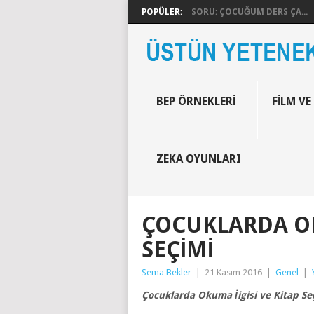
POPÜLER:
SORU: ÇOCUĞUM DERS ÇA...
BEP ÖRNEKLERI
FILM VE
ZEKA OYUNLARI
ÇOCUKLARDA OKU
SEÇIMI
Sema Bekler
|
21 Kasım 2016
|
Genel
|
Çocuklarda Okuma İigisi ve Kitap Se