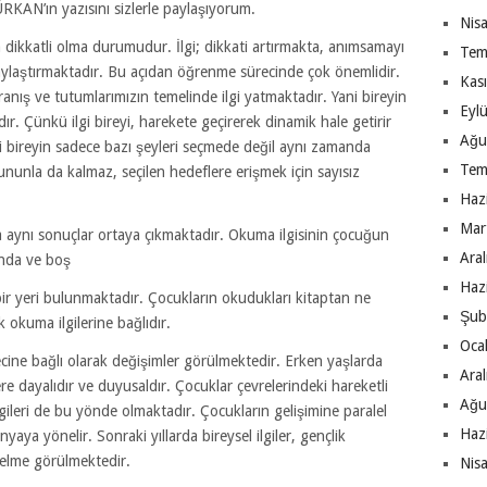
KAN’ın yazısını sizlerle paylaşıyorum.
Nis
a dikkatli olma durumudur. İlgi; dikkati artırmakta, anımsamayı
Tem
laylaştırmaktadır. Bu açıdan öğrenme sürecinde çok önemlidir.
Kas
nış ve tutumlarımızın temelinde ilgi yatmaktadır. Yani bireyin
Eyl
ır. Çünkü ilgi bireyi, harekete geçirerek dinamik hale getirir
Ağu
gi bireyin sadece bazı şeyleri seçmede değil aynı zamanda
Tem
Bununla da kalmaz, seçilen hedeflere erişmek için sayısız
Haz
Mar
 da aynı sonuçlar ortaya çıkmaktadır. Okuma ilgisinin çocuğun
Ara
ında ve boş
Haz
ir yeri bulunmaktadır. Çocukların okudukları kitaptan ne
Şub
 okuma ilgilerine bağlıdır.
Oca
ecine bağlı olarak değişimler görülmektedir. Erken yaşlarda
Ara
e dayalıdır ve duyusaldır. Çocuklar çevrelerindeki hareketli
Ağu
lgileri de bu yönde olmaktadır. Çocukların gelişimine paralel
Haz
aya yönelir. Sonraki yıllarda bireysel ilgiler, gençlik
önelme görülmektedir.
Nis