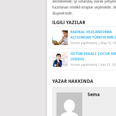
desteklemek; iyi vatandaş olarak yetişm
hazırlanan nitelikli kitaplar seçilmelidir
düşmektedir.
İLGILI YAZILAR
RADIKAL HIZLANDIRMA
AÇISINDAN TÜRKIYE’NIN
Yorum yapılmamış
|
May 10, 2
ÜSTÜN ZEKALI ÇOCUK KI
(VIDEO)
Yorum yapılmamış
|
Kas 25, 2
YAZAR HAKKINDA
Sema