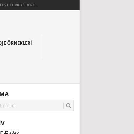
EST TÜRKİYE DERE...
OJE ÖRNEKLERI
AMA
İV
muz 2026