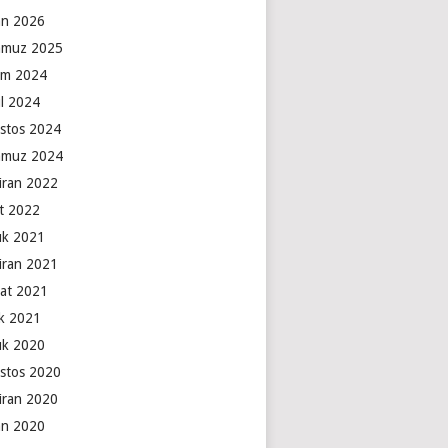
an 2026
muz 2025
ım 2024
ül 2024
stos 2024
muz 2024
iran 2022
t 2022
lık 2021
iran 2021
at 2021
k 2021
lık 2020
stos 2020
iran 2020
an 2020