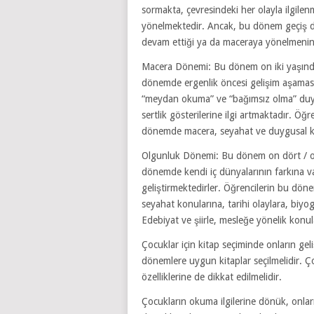
sormakta, çevresindeki her olayla ilgile
yönelmektedir. Ancak, bu dönem geçiş 
devam ettiği ya da maceraya yönelmenin
Macera Dönemi: Bu dönem on iki yaşınd
dönemde ergenlik öncesi gelişim aşamas
“meydan okuma” ve “bağımsız olma” duy
sertlik gösterilerine ilgi artmaktadır. Ö
dönemde macera, seyahat ve duygusal k
Olgunluk Dönemi: Bu dönem on dört / on
dönemde kendi iç dünyalarının farkına v
geliştirmektedirler. Öğrencilerin bu döne
seyahat konularına, tarihi olaylara, biyog
Edebiyat ve şiirle, mesleğe yönelik konul
Çocuklar için kitap seçiminde onların gel
dönemlere uygun kitaplar seçilmelidir. Ç
özelliklerine de dikkat edilmelidir.
Çocukların okuma ilgilerine dönük, onların