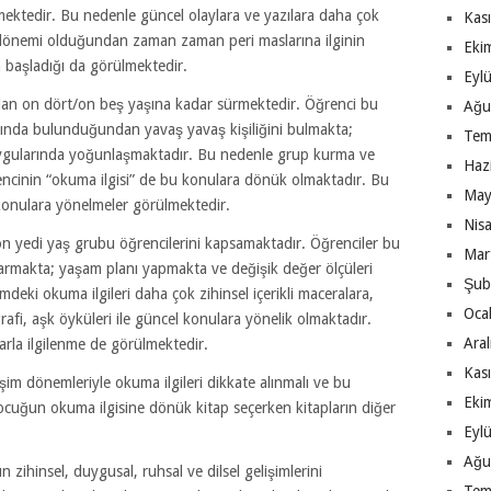
nmektedir. Bu nedenle güncel olaylara ve yazılara daha çok
Kas
dönemi olduğundan zaman zaman peri maslarına ilginin
Eki
 başladığı da görülmektedir.
Eyl
an on dört/on beş yaşına kadar sürmektedir. Öğrenci bu
Ağu
ında bulunduğundan yavaş yavaş kişiliğini bulmakta;
Tem
gularında yoğunlaşmaktadır. Bu nedenle grup kurma ve
Haz
ğrencinin “okuma ilgisi” de bu konulara dönük olmaktadır. Bu
May
onulara yönelmeler görülmektedir.
Nis
 yedi yaş grubu öğrencilerini kapsamaktadır. Öğrenciler bu
Mar
armakta; yaşam planı yapmakta ve değişik değer ölçüleri
Şub
mdeki okuma ilgileri daha çok zihinsel içerikli maceralara,
Oca
rafi, aşk öyküleri ile güncel konulara yönelik olmaktadır.
Ara
arla ilgilenme de görülmektedir.
Kas
işim dönemleriyle okuma ilgileri dikkate alınmalı ve bu
Eki
ocuğun okuma ilgisine dönük kitap seçerken kitapların diğer
Eyl
Ağu
 zihinsel, duygusal, ruhsal ve dilsel gelişimlerini