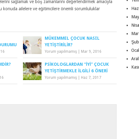
Tem
elerini sağlamak ve boş zamanlarını değerlendirmek amacıyla
Haz
. Bu konuda ailelere ve eğitimcilere önemli sorumluluklar
May
Nis
Mar
MÜKEMMEL ÇOCUK NASIL
Şub
 DURUMU
YETIŞTIRILIR?
Oca
016
Yorum yapılmamış
|
Mar 9, 2016
Ara
MDIR?
PSIKOLOGLARDAN “İYI” ÇOCUK
Kas
YETIŞTIRMEKLE İLGILI 6 ÖNERI
016
Yorum yapılmamış
|
Haz 7, 2017