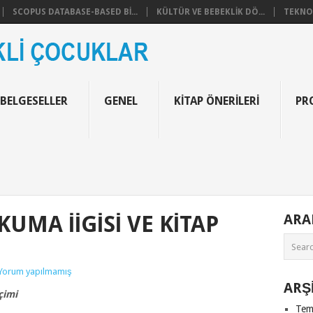
SCOPUS DATABASE-BASED BI...
KÜLTÜR VE BEBEKLIK DÖ...
TEKNOF
 BELGESELLER
GENEL
KITAP ÖNERILERI
PR
MA İIGISI VE KITAP
AR
Yorum yapılmamış
ARŞ
çimi
Tem