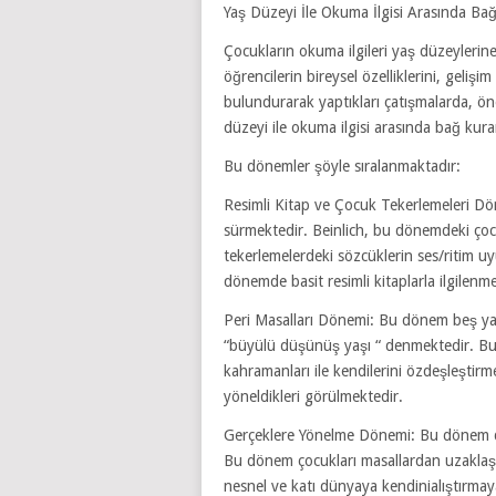
Yaş Düzeyi İle Okuma İlgisi Arasında Ba
Çocukların okuma ilgileri yaş düzeylerine
öğrencilerin bireysel özelliklerini, geliş
bulundurarak yaptıkları çatışmalarda, öne
düzeyi ile okuma ilgisi arasında bağ kur
Bu dönemler şöyle sıralanmaktadır:
Resimli Kitap ve Çocuk Tekerlemeleri Dö
sürmektedir. Beinlich, bu dönemdeki çocukl
tekerlemelerdeki sözcüklerin ses/ritim 
dönemde basit resimli kitaplarla ilgilen
Peri Masalları Dönemi: Bu dönem beş y
“büyülü düşünüş yaşı “ denmektedir. Bu
kahramanları ile kendilerini özdeşleştirm
yöneldikleri görülmektedir.
Gerçeklere Yönelme Dönemi: Bu dönem do
Bu dönem çocukları masallardan uzaklaşa
nesnel ve katı dünyaya kendinialıştırmaya