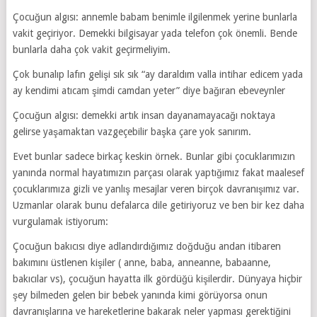
Çocuğun algısı: annemle babam benimle ilgilenmek yerine bunlarla
vakit geçiriyor. Demekki bilgisayar yada telefon çok önemli. Bende
bunlarla daha çok vakit geçirmeliyim.
Çok bunalıp lafın gelişi sık sık “ay daraldım valla intihar edicem yada
ay kendimi atıcam şimdi camdan yeter” diye bağıran ebeveynler
Çocuğun algısı: demekki artık insan dayanamayacağı noktaya
gelirse yaşamaktan vazgeçebilir başka çare yok sanırım.
Evet bunlar sadece birkaç keskin örnek. Bunlar gibi çocuklarımızın
yanında normal hayatımızın parçası olarak yaptığımız fakat maalesef
çocuklarımıza gizli ve yanlış mesajlar veren birçok davranışımız var.
Uzmanlar olarak bunu defalarca dile getiriyoruz ve ben bir kez daha
vurgulamak istiyorum:
Çocuğun bakıcısı diye adlandırdığımız doğduğu andan itibaren
bakımını üstlenen kişiler ( anne, baba, anneanne, babaanne,
bakıcılar vs), çocuğun hayatta ilk gördüğü kişilerdir. Dünyaya hiçbir
şey bilmeden gelen bir bebek yanında kimi görüyorsa onun
davranışlarına ve hareketlerine bakarak neler yapması gerektiğini