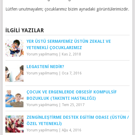
Lütfen unutmayalım; çocuklarımız bizim aynadaki görüntülerimizdir.
İLGILI YAZILAR
YER ÜSTÜ SERMAYEMIZ ÜSTÜN ZEKALI VE
YETENEKLI ÇOCUKLARIMIZ
Yorum yapılmamış
|
Kas 2, 2018
LEGASTENI NEDIR?
Yorum yapılmamış
|
Oca 7, 2016
ÇOCUK VE ERGENLERDE OBSESIF KOMPULSIF
BOZUKLUK (TAKINTI HASTALIĞI)
Yorum yapılmamış
|
Tem 25, 2017
ZENGINLEŞTIRME DESTEK EGITIM ODASI (ÜSTÜN /
ÖZEL YETENEKLI)
Yorum yapılmamış
|
Ağu 4, 2016