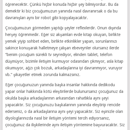
öğrenecektir. Çünkü hiçbir konuda hiçbir şey bilmiyordur. Bu da
demektir ki biz çocuğumuzun yanında nasıl davranırsak o da bu
davranışları aynı bir robot gibi kopyalayacaktır.
Çocuğumuzun görmeden yaptığı şeyler reflexlerdir. Onun dışında
herşey öğrenmedir. Eğer siz akşamları evde kitap okuyan, birlikte
yemek yiyip sohbet eden, birlikte etkinlikler yapan, sorunlarınızı
sakince konuşarak halletmeye çalışan ebeveynler olursanız ilerde
“benim çocuğum sürekli tv seyrediyor, elinden tablet, telefon
düşmüyor, bizimle iletişim kurmuyor odasından çıkmıyor, asla kitap
okumuyor, ağzı çok bozuk, arkadaşlarına iyi davranmıyor, vuruyor
vb.” şikayetler etmek zorunda kalmazsınız.
Eğer çocuğunuzun yanında başka insanlar hakkında dedikodu
yapar onlar hakkında kötü eleştirilerde bulunursanız çocuğunuz da
okulda başka arkadaşlarının arkasından rahatlıkla aynı şeyi
yapacaktır. Siz çocuğunuzu başkalarının yanında eleştirip rencide
ederseniz, o da arkadaşlarına aynı şeyi yapacaktır. Siz eşinizle olan
diyologlarınızda nasıl bir iletişim yöntemi tercih ediyorsanız,
çocuğunuz da ilişkilerinde aynı iletişim yöntemine başvuracaktır. Siz