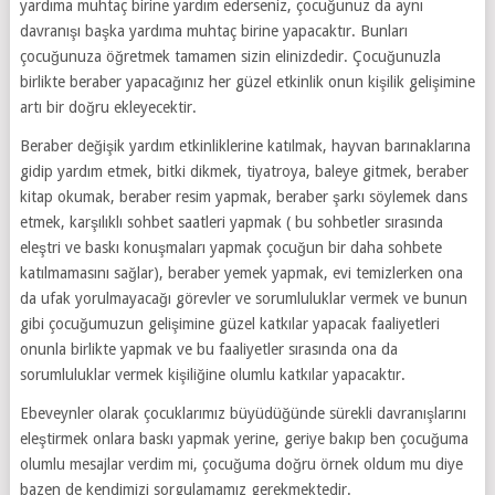
yardıma muhtaç birine yardım ederseniz, çocuğunuz da aynı
davranışı başka yardıma muhtaç birine yapacaktır. Bunları
çocuğunuza öğretmek tamamen sizin elinizdedir. Çocuğunuzla
birlikte beraber yapacağınız her güzel etkinlik onun kişilik gelişimine
artı bir doğru ekleyecektir.
Beraber değişik yardım etkinliklerine katılmak, hayvan barınaklarına
gidip yardım etmek, bitki dikmek, tiyatroya, baleye gitmek, beraber
kitap okumak, beraber resim yapmak, beraber şarkı söylemek dans
etmek, karşılıklı sohbet saatleri yapmak ( bu sohbetler sırasında
eleştri ve baskı konuşmaları yapmak çocuğun bir daha sohbete
katılmamasını sağlar), beraber yemek yapmak, evi temizlerken ona
da ufak yorulmayacağı görevler ve sorumluluklar vermek ve bunun
gibi çocuğumuzun gelişimine güzel katkılar yapacak faaliyetleri
onunla birlikte yapmak ve bu faaliyetler sırasında ona da
sorumluluklar vermek kişiliğine olumlu katkılar yapacaktır.
Ebeveynler olarak çocuklarımız büyüdüğünde sürekli davranışlarını
eleştirmek onlara baskı yapmak yerine, geriye bakıp ben çocuğuma
olumlu mesajlar verdim mi, çocuğuma doğru örnek oldum mu diye
bazen de kendimizi sorgulamamız gerekmektedir.