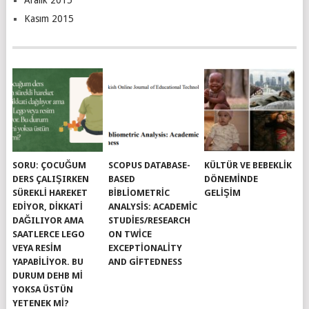
Kasım 2015
SORU: ÇOCUĞUM
SCOPUS DATABASE-
KÜLTÜR VE BEBEKLIK
DERS ÇALIŞIRKEN
BASED
DÖNEMINDE
SÜREKLI HAREKET
BIBLIOMETRIC
GELIŞIM
EDIYOR, DIKKATI
ANALYSIS: ACADEMIC
DAĞILIYOR AMA
STUDIES/RESEARCH
SAATLERCE LEGO
ON TWICE
VEYA RESIM
EXCEPTIONALITY
YAPABILIYOR. BU
AND GIFTEDNESS
DURUM DEHB MI
YOKSA ÜSTÜN
YETENEK MI?