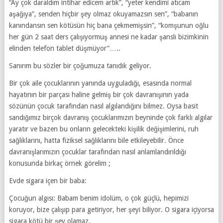
“Ay çok daraldım intihar edicem artık”, “yeter kendimi atıcam
aşağıya”, senden hiçbir şey olmaz okuyamazsın sen”, “babanın
kanındansın sen kötüsün hiç bana çekmemişsin”, “komşunun oğlu
her gün 2 saat ders çalışıyormuş annesi ne kadar şanslı bizimkinin
elinden telefon tablet düşmüyor”…..
Sanırım bu sözler bir çoğumuza tanıdık geliyor.
Bir çok aile çocuklarının yanında uyguladığı, esasında normal
hayatının bir parçası haline gelmiş bir çok davranışının yada
sözünün çocuk tarafından nasıl algılandığını bilmez. Oysa basit
sandığımız birçok davranış çocuklarımızın beyninde çok farklı algılar
yaratır ve bazen bu onların gelecekteki kişilik değişimlerini, ruh
sağlıklarını, hatta fiziksel sağlıklarını bile etkileyebilir. Önce
davranışlarımızın çocuklar tarafından nasıl anlamlandırıldığı
konusunda birkaç örnek görelim ;
Evde sigara içen bir baba:
Çocuğun algısı: Babam benim idolüm, o çok güçlü, hepimizi
koruyor, bize çalışıp para getiriyor, her şeyi biliyor. O sigara içiyorsa
sigara kötü bir şey olamaz.