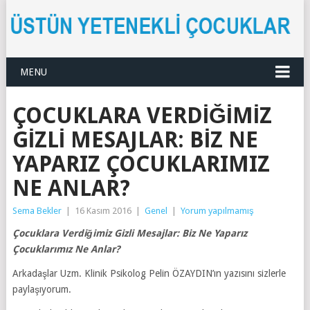
MENU
ÇOCUKLARA VERDIĞIMIZ
GIZLI MESAJLAR: BIZ NE
YAPARIZ ÇOCUKLARIMIZ
NE ANLAR?
Sema Bekler
|
16 Kasım 2016
|
Genel
|
Yorum yapılmamış
Çocuklara Verdiğimiz Gizli Mesajlar: Biz Ne Yaparız
Çocuklarımız Ne Anlar?
Arkadaşlar Uzm. Klinik Psikolog Pelin ÖZAYDIN’ın yazısını sizlerle
paylaşıyorum.