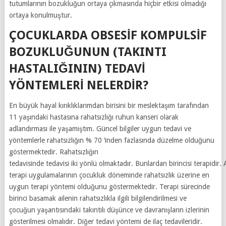
tutumlarının bozukluğun ortaya çıkmasında hiçbir etkisi olmadığı
ortaya konulmuştur.
ÇOCUKLARDA OBSESIF KOMPULSIF
BOZUKLUĞUNUN (TAKINTI
HASTALIĞININ) TEDAVI
YÖNTEMLERI NELERDIR?
En büyük hayal kırıklıklarımdan birisini bir meslektaşım tarafından
11 yaşındaki hastasına rahatsızlığı ruhun kanseri olarak
adlandırması ile yaşamıştım. Güncel bilgiler uygun tedavi ve
yöntemlerle rahatsızlığın % 70 ‘inden fazlasında düzelme olduğunu
göstermektedir. Rahatsızlığın
tedavisinde tedavisi iki yönlü olmaktadır. Bunlardan birincisi terapidir. 
terapi uygulamalarının çocukluk döneminde rahatsızlık üzerine en
uygun terapi yöntemi olduğunu göstermektedir. Terapi sürecinde
birinci basamak ailenin rahatsızlıkla ilgili bilgilendirilmesi ve
çocuğun yaşantısındaki takıntılı düşünce ve davranışların izlerinin
gösterilmesi olmalıdır. Diğer tedavi yöntemi de ilaç tedavileridir.