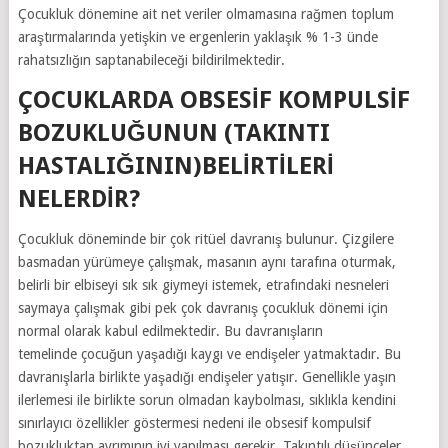
Çocukluk dönemine ait net veriler olmamasına rağmen toplum
araştırmalarında yetişkin ve ergenlerin yaklaşık % 1-3 ünde
rahatsızlığın saptanabileceği bildirilmektedir.
ÇOCUKLARDA OBSESIF KOMPULSIF
BOZUKLUĞUNUN (TAKINTI
HASTALIĞININ)BELIRTILERI
NELERDIR?
Çocukluk döneminde bir çok ritüel davranış bulunur. Çizgilere
basmadan yürümeye çalışmak, masanın aynı tarafına oturmak,
belirli bir elbiseyi sık sık giymeyi istemek, etrafındaki nesneleri
saymaya çalışmak gibi pek çok davranış çocukluk dönemi için
normal olarak kabul edilmektedir. Bu davranışların
temelinde çocuğun yaşadığı kaygı ve endişeler yatmaktadır. Bu
davranışlarla birlikte yaşadığı endişeler yatışır. Genellikle yaşın
ilerlemesi ile birlikte sorun olmadan kaybolması, sıklıkla kendini
sınırlayıcı özellikler göstermesi nedeni ile obsesif kompulsif
bozukluktan ayrımının iyi yapılması gerekir. Takıntılı düşünceler