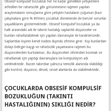
Obsesif kompulsif bozukluk her ne kadar genellikle yetişkinlere
atfedilen bir rahatsızlık gibi görünmesine rağmen yapılan
araştırmaların sonuçlarına göre yetişkin hastaların çoğunun (bazı
çalışmalara göre % 80’inin) çocukluk döneminde de benzer sorunlar
yaşadıklarını göstermektedir. Obsesif kompulsif bozukluk ya da
halk arasındaki adı ile takıntı hastalığı saplantılı düşünceler ve
bunları rahatlatabilmek için yapılan davranışlar ile karakterizedir.
Saplantılar kişinin kendi iradesi dışında zihnine girer. Kişi bunlardan
dolayı belirgin kaygı ve rahatsızlık yaşamasına rağmen bu
düşüncelerden kurtulamaz. Bu düşünceleri zihninden kovmak ve
rahatlamak için yaptığı davranışlara ise kompulsiyon adı
verilmektedir. Bazen takıntılar yalnızca temizlik alanında olabildiği
gibi kontrol, düşünce, dinsel, cinsel alanlarda da olabilmektedir.
ÇOCUKLARDA OBSESIF KOMPULSIF
BOZUKLUĞUN (TAKINTI
HASTALIĞININ) SIKLIĞI NEDIR?