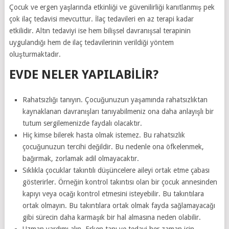
Çocuk ve ergen yaşlarında etkinliği ve güvenilirliği kanıtlanmış pek
çok ilaç tedavisi mevcuttur. İlaç tedavileri en az terapi kadar
etkilidir. Altın tedaviyi ise hem bilişsel davranışsal terapinin
uygulandığı hem de ilaç tedavilerinin verildiği yöntem
oluşturmaktadır.
EVDE NELER YAPILABILIR?
Rahatsızlığı tanıyın. Çocuğunuzun yaşamında rahatsızlıktan
kaynaklanan davranışları tanıyabilmeniz ona daha anlayışlı bir
tutum sergilemenizde faydalı olacaktır.
Hiç kimse bilerek hasta olmak istemez. Bu rahatsızlık
çocuğunuzun tercihi değildir. Bu nedenle ona öfkelenmek,
bağırmak, zorlamak adil olmayacaktır.
Sıklıkla çocuklar takıntılı düşüncelere aileyi ortak etme çabası
gösterirler. Örneğin kontrol takıntısı olan bir çocuk annesinden
kapıyı veya ocağı kontrol etmesini isteyebilir. Bu takıntılara
ortak olmayın. Bu takıntılara ortak olmak fayda sağlamayacağı
gibi sürecin daha karmaşık bir hal almasına neden olabilir.
Uzman yardımı alın. Erken tanı ve tedavi her zaman için