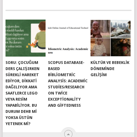
SORU: ÇOCUĞUM
SCOPUS DATABASE-
KÜLTÜR VE BEBEKLIK
DERS ÇALIŞIRKEN
BASED
DÖNEMINDE
SÜREKLI HAREKET
BIBLIOMETRIC
GELIŞIM
EDIYOR, DIKKATI
ANALYSIS: ACADEMIC
DAĞILIYOR AMA
STUDIES/RESEARCH
SAATLERCE LEGO
ON TWICE
VEYA RESIM
EXCEPTIONALITY
YAPABILIYOR. BU
AND GIFTEDNESS
DURUM DEHB MI
YOKSA ÜSTÜN
YETENEK MI?