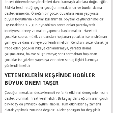
öncesi dönemde ise yönelimleri daha karmaşık alanlara doğru eğilir.
Sıklıkla tercih ettiği şeyler çocuğun meraklarıdır ve bunlar daima
desteklenmelidir. Örneğin bir çocuk duvarlara resim yapıyorsa,
büyük boyutlarda kağıtlar kullanılmalı, boyalar çeşitlendirilmelidir.
Oyuncaklarla 1-2 gün oynadıktan sonra onları parçalayarak
inceliyorsa deney ve maket yapımına başlanmalıdır. Hareketli
çocuklar spora, müzik ve danstan hoşlanan çocuklar ise enstrüman
çalmaya ve dans etmeye yönlendirilmelidir. Kendisini sözel olarak iyi
ifade eden çocuklar hikaye canlandırmaya, yaratıcı drama
çalışmalarına, hikaye oluşturmaya; soru sormaktan hoşlanan
çocuklar ise gözlem yapmaya ve neden sonuç ilişkisi kurmaya
yönlendirilmelidir.
YETENEKLERIN KEŞFINDE HOBILER
BÜYÜK ÖNEM TAŞIR
Çocuğun merakları desteklenmeli ve farklı etkinleri deneyimlemesine
destek olunmalı, fırsat verilmelidir. Birkaç ay dans eğitimi alan çocuk
birkaç ay da jimnastik eğitimi alabilir. Tüm etkinlikler eş zamanlı
olarak yapılmak zorunda değildir. Aileler çocuğun bu değişiklik