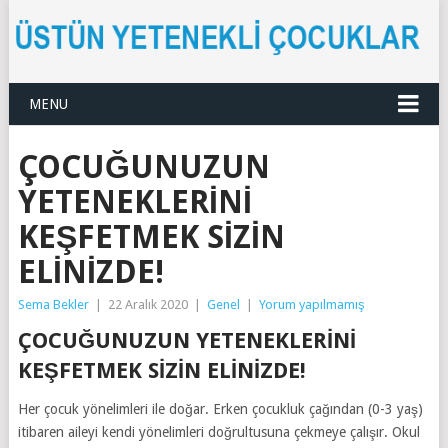
MENU
ÇOCUĞUNUZUN
YETENEKLERINI
KEŞFETMEK SIZIN
ELINIZDE!
Sema Bekler
|
22 Aralık 2020
|
Genel
|
Yorum yapılmamış
ÇOCUĞUNUZUN YETENEKLERINI
KEŞFETMEK SIZIN ELINIZDE!
Her çocuk yönelimleri ile doğar. Erken çocukluk çağından (0-3 yaş)
itibaren aileyi kendi yönelimleri doğrultusuna çekmeye çalışır. Okul