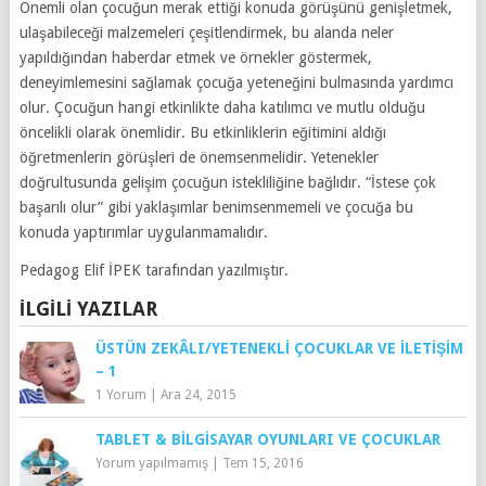
Önemli olan çocuğun merak ettiği konuda görüşünü genişletmek,
ulaşabileceği malzemeleri çeşitlendirmek, bu alanda neler
yapıldığından haberdar etmek ve örnekler göstermek,
deneyimlemesini sağlamak çocuğa yeteneğini bulmasında yardımcı
olur. Çocuğun hangi etkinlikte daha katılımcı ve mutlu olduğu
öncelikli olarak önemlidir. Bu etkinliklerin eğitimini aldığı
öğretmenlerin görüşleri de önemsenmelidir. Yetenekler
doğrultusunda gelişim çocuğun istekliliğine bağlıdır. “İstese çok
başarılı olur” gibi yaklaşımlar benimsenmemeli ve çocuğa bu
konuda yaptırımlar uygulanmamalıdır.
Pedagog Elif İPEK tarafından yazılmıştır.
İLGILI YAZILAR
ÜSTÜN ZEKÂLI/YETENEKLI ÇOCUKLAR VE İLETIŞIM
– 1
1 Yorum
|
Ara 24, 2015
TABLET & BILGISAYAR OYUNLARI VE ÇOCUKLAR
Yorum yapılmamış
|
Tem 15, 2016