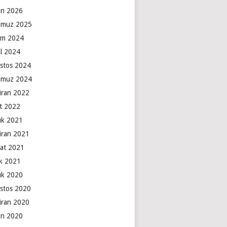
an 2026
muz 2025
ım 2024
ül 2024
stos 2024
muz 2024
iran 2022
t 2022
lık 2021
iran 2021
at 2021
k 2021
lık 2020
stos 2020
iran 2020
an 2020