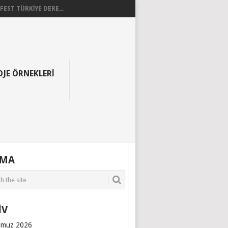
EST TÜRKİYE DERE...
OJE ÖRNEKLERI
AMA
İV
muz 2026