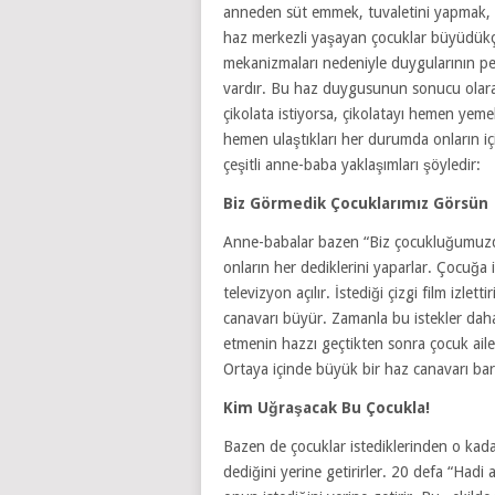
anneden süt emmek, tuvaletini yapmak
haz merkezli yaşayan çocuklar büyüdükçe 
mekanizmaları nedeniyle duygularının p
vardır. Bu haz duygusunun sonucu olarak
çikolata istiyorsa, çikolatayı hemen yemek
hemen ulaştıkları her durumda onların i
çeşitli anne-baba yaklaşımları şöyledir:
Biz Görmedik Çocuklarımız Görsün
Anne-babalar bazen “Biz çocukluğumuzd
onların her dediklerini yaparlar. Çocuğa 
televizyon açılır. İstediği çizgi film izlet
canavarı büyür. Zamanla bu istekler daha
etmenin hazzı geçtikten sonra çocuk ailes
Ortaya içinde büyük bir haz canavarı barı
Kim Uğraşacak Bu Çocukla!
Bazen de çocuklar istediklerinden o kadar 
dediğini yerine getirirler. 20 defa “Had