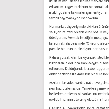
İki kızım var. Onlarla birlikte markete 
ediyorum. Diğer isteklerini bir sonraki al
istekli gözlerle bakmaları içimi eritiyo
faydalı sağlayacağına inanıyorum.
Her market alışverişimde aldıkları ürünün
sağlıyorum. Yani onların eline bozuk veya
ödetiyorum. Vermek istediğim mesaj şu: He
bir sonraki alışverişimde “O ürünü alaca
para ile bir ürünün alındığını, her hazzı
Pahası yüksek olan bir oyuncak istedikler
kumbaramız dolunca alabileceğimizi söy
ediyorum. Dolduğunda beraber açıyoruz ve
onlar hazlarına ulaşmak için bir süre bek
Eskilerin bir adeti vardır. Baba eve gelm
nevi haz ötelemesidir. Yemekleri yemek iç
beklerken ötelemiş oluyorlar. Bu nedenl
şekilde hazlarını ötelemiş olacağına ina
Özellikle 4-5 yaşlarından sonra Ramazan 