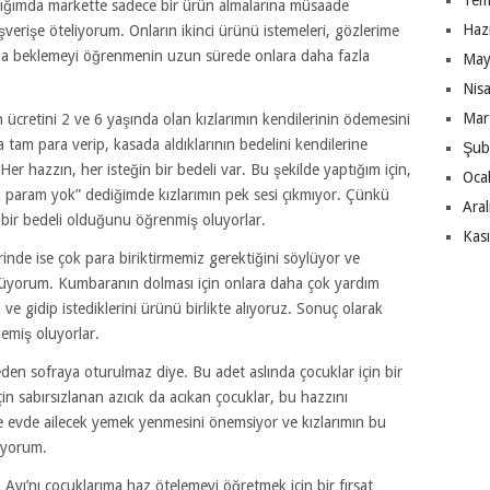
Tem
çıktığımda markette sadece bir ürün almalarına müsaade
Haz
ışverişe öteliyorum. Onların ikinci ürünü istemeleri, gözlerime
r ama beklemeyi öğrenmenin uzun sürede onlara daha fazla
May
Nis
Mar
 ücretini 2 ve 6 yaşında olan kızlarımın kendilerinin ödemesini
 tam para verip, kasada aldıklarının bedelini kendilerine
Şub
r hazzın, her isteğin bir bedeli var. Bu şekilde yaptığım için,
Oca
k param yok” dediğimde kızlarımın pek sesi çıkmıyor. Çünkü
Ara
n bir bedeli olduğunu öğrenmiş oluyorlar.
Kas
inde ise çok para biriktirmemiz gerektiğini söylüyor ve
lüyorum. Kumbaranın dolması için onlara daha çok yardım
 gidip istediklerini ürünü birlikte alıyoruz. Sonuç olarak
lemiş oluyorlar.
eden sofraya oturulmaz diye. Bu adet aslında çocuklar için bir
in sabırsızlanan azıcık da acıkan çocuklar, bu hazzını
e evde ailecek yemek yenmesini önemsiyor ve kızlarımın bu
nıyorum.
Ayı’nı çocuklarıma haz ötelemeyi öğretmek için bir fırsat