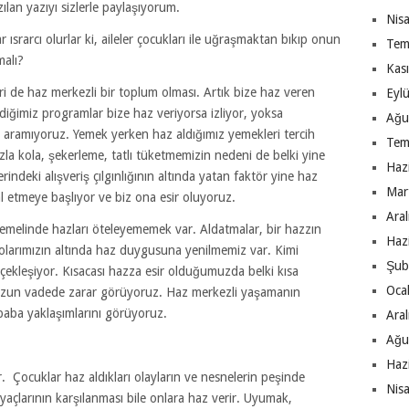
lan yazıyı sizlerle paylaşıyorum.
Nis
ısrarcı olurlar ki, aileler çocukları ile uğraşmaktan bıkıp onun
Tem
malı?
Kas
 de haz merkezli bir toplum olması. Artık bize haz veren
Eyl
diğimiz programlar bize haz veriyorsa izliyor, yoksa
Ağu
e aramıyoruz. Yemek yerken haz aldığımız yemekleri tercih
Tem
azla kola, şekerleme, tatlı tüketmemizin nedeni de belki yine
Haz
indeki alışveriş çılgınlığının altında yatan faktör yine haz
Mar
l etmeye başlıyor ve biz ona esir oluyoruz.
Ara
temelinde hazları öteleyememek var. Aldatmalar, bir hazzın
Haz
lolarımızın altında haz duygusuna yenilmemiz var. Kimi
Şub
rçekleşiyor. Kısacası hazza esir olduğumuzda belki kısa
Oca
uzun vadede zarar görüyoruz. Haz merkezli yaşamanın
baba yaklaşımlarını görüyoruz.
Ara
Ağu
Haz
 Çocuklar haz aldıkları olayların ve nesnelerin peşinde
Nis
iyaçlarının karşılanması bile onlara haz verir. Uyumak,