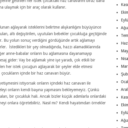
 yerine getirilen her istek çocuktaki haz canavarını biraz daha
Kas
 ulaşmak için bir araç olarak kullanır.
Eki
Eyl
unan ağlayarak isteklerini belirtme alışkanlığını büyüyünce
Ağu
ulan, altı değiştirilen, uyutulan bebekler çocukluğa geçtiğinde
Tem
ar. Bu yolun sonuç verdiğini gördüğünde artık ağlamayı
Haz
rler. İstedikleri bir şey olmadığında, hazzı alamadıklarında
May
. Eğer anne-babalar onların bu ağlamasına dayanamayıp
Nis
mesaj gider: Vay be ağlamak yine işe yaradı, çok etkili bir
Mar
en her istek çocuğun ağlayarak bir şeyler elde etmesi
 çocukların içinde bir haz canavarı büyür.
Şub
Oca
yetişmesini istiyorsak onların içindeki haz canavarı ile
Ara
eyi onların kendi başına yapmasını bekleyemeyiz. Çünkü
ları, bir çocukluk hali. Ancak bizler küçük adımlarla onlardaki
Kas
meyi onlara öğretebiliriz. Nasıl mı? Kendi hayatımdan örnekler
Eki
Eyl
Ağu