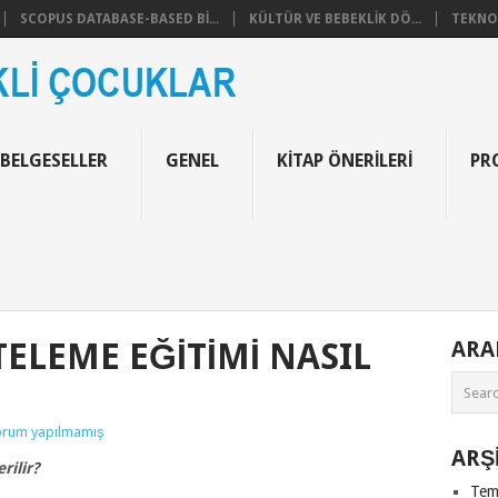
SCOPUS DATABASE-BASED BI...
KÜLTÜR VE BEBEKLIK DÖ...
TEKNOF
 BELGESELLER
GENEL
KITAP ÖNERILERI
PR
ELEME EĞITIMI NASIL
AR
orum yapılmamış
ARŞ
rilir?
Tem