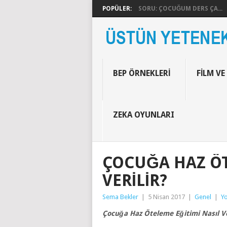
POPÜLER:
SORU: ÇOCUĞUM DERS ÇA...
BEP ÖRNEKLERI
FILM VE
ZEKA OYUNLARI
ÇOCUĞA HAZ ÖT
VERILIR?
Sema Bekler
|
5 Nisan 2017
|
Genel
|
Y
Çocuğa Haz Öteleme Eğitimi Nasıl Ve