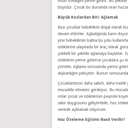
onun istediğini yerine getirir. Bu şekilde
büyütür. Çocuk bu durumda ısrarı hazzına
Büyük Kozlardan Biri: Ağlamak
Bazı çocuklar bebeklikte doğal olarak bul
devam ettirirler. Ağladığında karnı doyur
yine bebeklikten kalma bu yolu kullanırl
isteklerine ulaşmada bir araç olarak görü
şiddetli bir şekilde ağlamaya başlarlar
isteklerini yerine getirirse çocuklara şu 
yöntem. Ağlama sonrasında yerine getiril
alışkanlığını pekiştirir. Bunun sonucunda
Çocuklarımızın daha sabırlı, daha iradeli 
mücadele etmemiz gerekiyor. Bu mücadel
onlar çocuk ve isteklerinin peşinde koşma
sabır duygusunu geliştirebilir, haz ötele
vererek açıklamak istiyorum.
Haz Öteleme Eğitimi Nasıl Verilir?