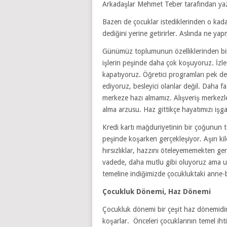
Arkadaşlar Mehmet Teber tarafından yazı
Bazen de çocuklar istediklerinden o kadar 
dediğini yerine getirirler. Aslında ne yap
Günümüz toplumunun özelliklerinden biri
işlerin peşinde daha çok koşuyoruz. İzle
kapatıyoruz. Öğretici programları pek d
ediyoruz, besleyici olanlar değil. Daha f
merkeze hazı almamız. Alışveriş merkezler
alma arzusu. Haz gittikçe hayatımızı işga
Kredi kartı mağduriyetinin bir çoğunun 
peşinde koşarken gerçekleşiyor. Aşırı ki
hırsızlıklar, hazzını öteleyememekten ge
vadede, daha mutlu gibi oluyoruz ama 
temeline indiğimizde çocukluktaki anne-
Çocukluk Dönemi, Haz Dönemi
Çocukluk dönemi bir çeşit haz dönemidir.
koşarlar. Önceleri çocuklarının temel iht