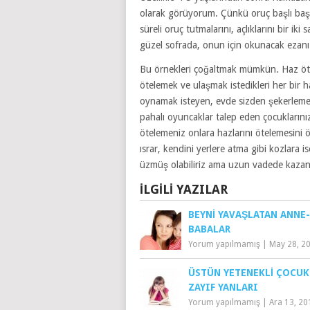
olarak görüyorum. Çünkü oruç başlı başı
süreli oruç tutmalarını, açlıklarını bir ik
güzel sofrada, onun için okunacak ezanı
Bu örnekleri çoğaltmak mümkün. Haz ötel
ötelemek ve ulaşmak istedikleri her bir 
oynamak isteyen, evde sizden şekerleme
pahalı oyuncaklar talep eden çocuklarınız
ötelemeniz onlara hazlarını ötelemesini 
ısrar, kendini yerlere atma gibi kozlara i
üzmüş olabiliriz ama uzun vadede kazana
İLGILI YAZILAR
BEYNI YAVAŞLATAN ANNE-
BABALAR
Yorum yapılmamış
|
May 28, 2
ÜSTÜN YETENEKLI ÇOCUK
ZAYIF YANLARI
Yorum yapılmamış
|
Ara 13, 20