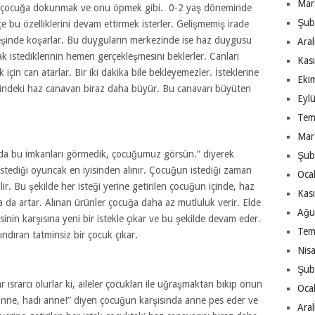
Mar
, çocuğa dokunmak ve onu öpmek gibi. 0-2 yaş döneminde
Şub
bu özelliklerini devam ettirmek isterler. Gelişmemiş irade
eşinde koşarlar. Bu duyguların merkezinde ise haz duygusu
Ara
 istediklerinin hemen gerçekleşmesini beklerler. Canları
Kas
 için can atarlar. Bir iki dakika bile bekleyemezler. İsteklerine
Eki
çindeki haz canavarı biraz daha büyür. Bu canavarı büyüten
Eyl
Tem
Mar
a bu imkanları görmedik, çocuğumuz görsün.” diyerek
Şub
istediği oyuncak en iyisinden alınır. Çocuğun istediği zaman
Oca
tirilir. Bu şekilde her isteği yerine getirilen çocuğun içinde, haz
Kas
 da artar. Alınan ürünler çocuğa daha az mutluluk verir. Elde
Ağu
inin karşısına yeni bir istekle çıkar ve bu şekilde devam eder.
Tem
ndıran tatminsiz bir çocuk çıkar.
Nis
Şub
ısrarcı olurlar ki, aileler çocukları ile uğraşmaktan bıkıp onun
Oca
i anne, hadi anne!” diyen çocuğun karşısında anne pes eder ve
Ara