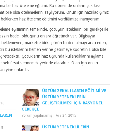
na bir haz öteleme eğitimi. Bu dönemde onların çok kısa
i saat bile olsa ötelemelerini sağlıyorum. Onun için hazırladığımız
 beklerken haz öteleme eğitimini verdiğimize inanıyorum.
eme eğitiminin temelinde, çocuğun isteklerini bir gerekçe ile
hazzın bedeli olduğunu onlara öğretmek var. Bilgisayar
 beklemeyen, markette birkaç ürün birden almayı arzu eden,
ın bu isteklerini hemen yerine getirmeye kudretiniz olsa bile
öğretecektir. Çocukların haz uğrunda kullandıklarını ağlama,
se pek fırsat vermemek yerinde olacaktır. O an için onları
n yine onlardır.
ÜSTÜN ZEKALILARIN EĞITIMI VE
ÜSTÜN YETENEKLERIN
GELIŞTIRILMESI İÇIN RASYONEL
016
GEREKÇE
LARIN
Yorum yapılmamış
|
Ara 24, 2015
ÜSTÜN YETENEKLILERIN
15