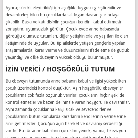
Ayrıca; sürekli eleştirildiği için aşağılık duygusu geliştirebilir ve
devamlı eleştirilen bu çocuklarda saldırgan davranışlar ortaya
çıkabilir. Baskı ve katı disiplin çocuğun kendini kabul ettirmesini
zorlaştırır, uyumsuzluk görülür. Çocuk evde anne-babasında
gördüğü olumsuz tutumları, diğer yetişkinlerle ve yaşıtları ile olan
iletişiminde de uygular. Bu tip ailelerde yetişen gençlerle yapılan
araştırmalarda, karar verme ve düşüncelerini ifade etme de güçlük
yaşandığı ve öfke düzeyinin yüksek olduğu bulunmuştur.
İZIN VERICI / HOŞGÖRÜLÜ TUTUM
Bu ebeveyn tutumunda anne babanın kabul ve ilgisi yüksek iken
çocuk üzerindeki kontrol düşüktür. Aşırı hoşgörülü ebeveynler
çocuklarına çok fazla özgürlük verirler, çocuklarını hiçbir şekilde
kontrol etmezler ve bazen de ihmale varan hoşgörü ile davranırlar.
Aynı zamanda çocuklarına karşı sıcak ve sevecendirler ve
çocuklarının bütün konularda kararlarını kendilerinin vermelerine
sınır getirmezler. Çocuğun aşırı hareket ve davranış serbestliği
vardır. Bu tür anne babaların çocukları yemek, yatma, televizyon
izleme ve oyun oynama için dışarı çıkma gibi konularda karar