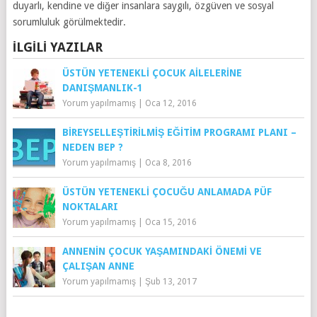
duyarlı, kendine ve diğer insanlara saygılı, özgüven ve sosyal
sorumluluk görülmektedir.
İLGILI YAZILAR
ÜSTÜN YETENEKLI ÇOCUK AILELERINE
DANIŞMANLIK-1
Yorum yapılmamış
|
Oca 12, 2016
BIREYSELLEŞTIRILMIŞ EĞITIM PROGRAMI PLANI –
NEDEN BEP ?
Yorum yapılmamış
|
Oca 8, 2016
ÜSTÜN YETENEKLI ÇOCUĞU ANLAMADA PÜF
NOKTALARI
Yorum yapılmamış
|
Oca 15, 2016
ANNENIN ÇOCUK YAŞAMINDAKI ÖNEMI VE
ÇALIŞAN ANNE
Yorum yapılmamış
|
Şub 13, 2017