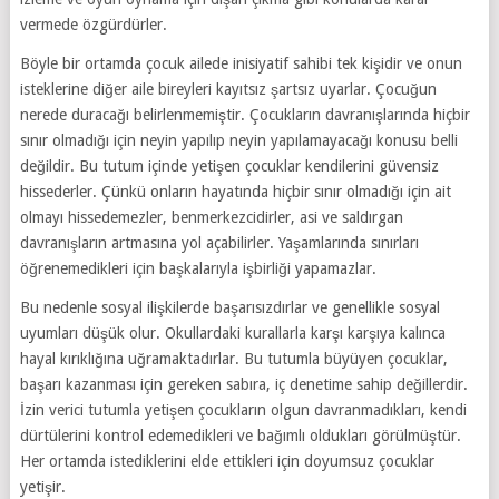
vermede özgürdürler.
Böyle bir ortamda çocuk ailede inisiyatif sahibi tek kişidir ve onun
isteklerine diğer aile bireyleri kayıtsız şartsız uyarlar. Çocuğun
nerede duracağı belirlenmemiştir. Çocukların davranışlarında hiçbir
sınır olmadığı için neyin yapılıp neyin yapılamayacağı konusu belli
değildir. Bu tutum içinde yetişen çocuklar kendilerini güvensiz
hissederler. Çünkü onların hayatında hiçbir sınır olmadığı için ait
olmayı hissedemezler, benmerkezcidirler, asi ve saldırgan
davranışların artmasına yol açabilirler. Yaşamlarında sınırları
öğrenemedikleri için başkalarıyla işbirliği yapamazlar.
Bu nedenle sosyal ilişkilerde başarısızdırlar ve genellikle sosyal
uyumları düşük olur. Okullardaki kurallarla karşı karşıya kalınca
hayal kırıklığına uğramaktadırlar. Bu tutumla büyüyen çocuklar,
başarı kazanması için gereken sabıra, iç denetime sahip değillerdir.
İzin verici tutumla yetişen çocukların olgun davranmadıkları, kendi
dürtülerini kontrol edemedikleri ve bağımlı oldukları görülmüştür.
Her ortamda istediklerini elde ettikleri için doyumsuz çocuklar
yetişir.