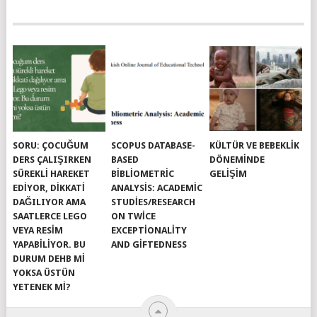
SORU: ÇOCUĞUM
SCOPUS DATABASE-
KÜLTÜR VE BEBEKLIK
DERS ÇALIŞIRKEN
BASED
DÖNEMINDE
SÜREKLI HAREKET
BIBLIOMETRIC
GELIŞIM
EDIYOR, DIKKATI
ANALYSIS: ACADEMIC
DAĞILIYOR AMA
STUDIES/RESEARCH
SAATLERCE LEGO
ON TWICE
VEYA RESIM
EXCEPTIONALITY
YAPABILIYOR. BU
AND GIFTEDNESS
DURUM DEHB MI
YOKSA ÜSTÜN
YETENEK MI?