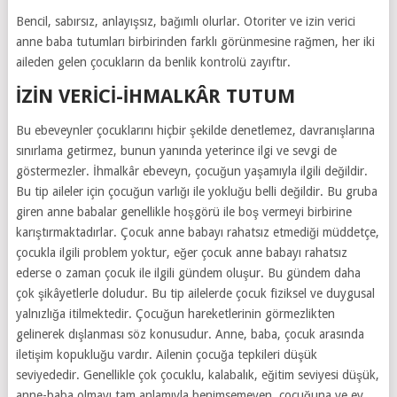
Bencil, sabırsız, anlayışsız, bağımlı olurlar. Otoriter ve izin verici
anne baba tutumları birbirinden farklı görünmesine rağmen, her iki
aileden gelen çocukların da benlik kontrolü zayıftır.
İZIN VERICI-İHMALKÂR TUTUM
Bu ebeveynler çocuklarını hiçbir şekilde denetlemez, davranışlarına
sınırlama getirmez, bunun yanında yeterince ilgi ve sevgi de
göstermezler. İhmalkâr ebeveyn, çocuğun yaşamıyla ilgili değildir.
Bu tip aileler için çocuğun varlığı ile yokluğu belli değildir. Bu gruba
giren anne babalar genellikle hoşgörü ile boş vermeyi birbirine
karıştırmaktadırlar. Çocuk anne babayı rahatsız etmediği müddetçe,
çocukla ilgili problem yoktur, eğer çocuk anne babayı rahatsız
ederse o zaman çocuk ile ilgili gündem oluşur. Bu gündem daha
çok şikâyetlerle doludur. Bu tip ailelerde çocuk fiziksel ve duygusal
yalnızlığa itilmektedir. Çocuğun hareketlerinin görmezlikten
gelinerek dışlanması söz konusudur. Anne, baba, çocuk arasında
iletişim kopukluğu vardır. Ailenin çocuğa tepkileri düşük
seviyededir. Genellikle çok çocuklu, kalabalık, eğitim seviyesi düşük,
anne-baba olmayı tam anlamıyla benimsemeyen, çocuğuna ve ev