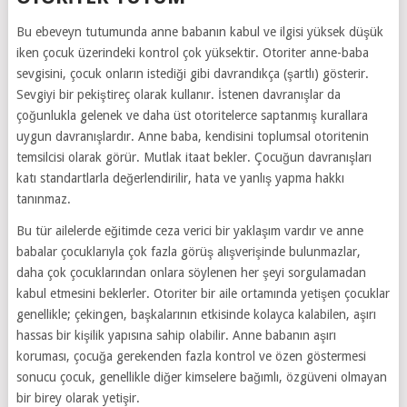
Bu ebeveyn tutumunda anne babanın kabul ve ilgisi yüksek düşük
iken çocuk üzerindeki kontrol çok yüksektir. Otoriter anne-baba
sevgisini, çocuk onların istediği gibi davrandıkça (şartlı) gösterir.
Sevgiyi bir pekiştireç olarak kullanır. İstenen davranışlar da
çoğunlukla gelenek ve daha üst otoritelerce saptanmış kurallara
uygun davranışlardır. Anne baba, kendisini toplumsal otoritenin
temsilcisi olarak görür. Mutlak itaat bekler. Çocuğun davranışları
katı standartlarla değerlendirilir, hata ve yanlış yapma hakkı
tanınmaz.
Bu tür ailelerde eğitimde ceza verici bir yaklaşım vardır ve anne
babalar çocuklarıyla çok fazla görüş alışverişinde bulunmazlar,
daha çok çocuklarından onlara söylenen her şeyi sorgulamadan
kabul etmesini beklerler. Otoriter bir aile ortamında yetişen çocuklar
genellikle; çekingen, başkalarının etkisinde kolayca kalabilen, aşırı
hassas bir kişilik yapısına sahip olabilir. Anne babanın aşırı
koruması, çocuğa gerekenden fazla kontrol ve özen göstermesi
sonucu çocuk, genellikle diğer kimselere bağımlı, özgüveni olmayan
bir birey olarak yetişir.