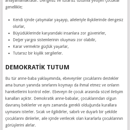
anlayamamaktadır. Dengesiz ve tutarsız tutumla yetişen çocuklar
genellikle;
Kendi içinde çatışmalar yaşayıp, aileleriyle ilişkilerinde dengesiz
olurlar,
Büyüdüklerinde karşısındaki insanlara zor güvenirler,
Değer yargısı sistemlerinin oluşması zor olabilir,
Karar vermekte güçlük yaşarlar,
Tutarsız bir kişilik sergilerler.
DEMOKRATIK TUTUM
Bu tür anne-baba yaklaşımında, ebeveynler çocuklarını destekler
ama bunun yanında sınırlarını koymayı da ihmal etmez ve onların
hareketlerini kontrol eder. Ebeveyn ile çocuk arasında sözel iletişim
kanalları açıktır. Demokratik anne-babalar, çocuklarından olgun
davranış beklerler ve aynı zamanda gerekli olduğunda kurallara
uymasını isterler. Sıcak ve ilgilidirler, sabırlı ve duyarlı bir şekilde
çocuklarını dinlerler, aile içinde verilecek olan kararlarla çocuklarının
görüşlerini alırlar.