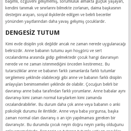
bağımlı, özgüveni gelişmemiş, sorumluluk almakta güçlük yaşayan,
kendini tanımak ve sınırlarını bilmekte zorlanan, daima başkasının
desteğini arayan, sosyal ilişkilerde edilgen ve belirli beceriler
yönünden yaşıtlarından daha yavaş gelişmiş çocuklardır.
DENGESIZ TUTUM
Kimi evde disiplin yok değildir ancak ne zaman nerede uygulanacağı
belirsizdir. Anne babanın tutumu aşırı hoşgörü ve sert
cezalandırma arasında gidip gelmektedir çocuk hangi davranışın
nerede ve ne zaman istenmediğini önceden kestiremez. Bu
tutarsızlıklar anne ve babanın farklı zamanlarda farklı tutumlar
sergilemesi şeklinde olabileceği gibi anne ve babanın farklı disiplin
anlayışları benimsemeleri şeklinde de olabilir. Çocuğun belirli bir
davranışı anne baba tarafından farklı yorumlanır. Anne babalar aynı
davranışı kimi zaman normal karşılarken kimi zamanda
cezalandırabilirler. Bu durum daha çok anne veya babanın o anki
psikolojik durumu ile ilintilidir. Anne veya baba yorgunsa, başka
zaman normal olan davranış o an için yapılmaması gereken bir
davranıştır. Bu durumda çocuk neyin doğru neyin yanlış olduğunu