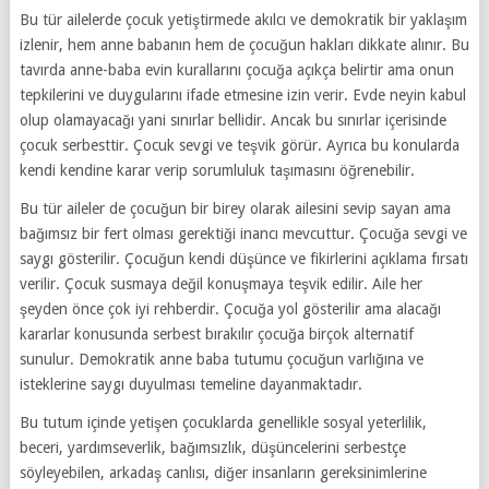
Bu tür ailelerde çocuk yetiştirmede akılcı ve demokratik bir yaklaşım
izlenir, hem anne babanın hem de çocuğun hakları dikkate alınır. Bu
tavırda anne-baba evin kurallarını çocuğa açıkça belirtir ama onun
tepkilerini ve duygularını ifade etmesine izin verir. Evde neyin kabul
olup olamayacağı yani sınırlar bellidir. Ancak bu sınırlar içerisinde
çocuk serbesttir. Çocuk sevgi ve teşvik görür. Ayrıca bu konularda
kendi kendine karar verip sorumluluk taşımasını öğrenebilir.
Bu tür aileler de çocuğun bir birey olarak ailesini sevip sayan ama
bağımsız bir fert olması gerektiği inancı mevcuttur. Çocuğa sevgi ve
saygı gösterilir. Çocuğun kendi düşünce ve fikirlerini açıklama fırsatı
verilir. Çocuk susmaya değil konuşmaya teşvik edilir. Aile her
şeyden önce çok iyi rehberdir. Çocuğa yol gösterilir ama alacağı
kararlar konusunda serbest bırakılır çocuğa birçok alternatif
sunulur. Demokratik anne baba tutumu çocuğun varlığına ve
isteklerine saygı duyulması temeline dayanmaktadır.
Bu tutum içinde yetişen çocuklarda genellikle sosyal yeterlilik,
beceri, yardımseverlik, bağımsızlık, düşüncelerini serbestçe
söyleyebilen, arkadaş canlısı, diğer insanların gereksinimlerine