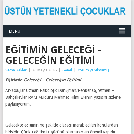
MENU
EĞITIMIN GELECEĞI –
GELECEĞIN EĞITIMI
Sema Bekler
|
26 Mayıs 2016
|
Genel
|
Yorum yapılmamış
Eğitimin Geleceği – Geleceğin Eğitimi
Arkadaşlar Uzman Psikolojik Danışman/Rehber Öğretmen –
Bahçelievler RAM Müdürü Mehmet Hilmi Eren’in yazısını sizlerle
paylaşıyorum.
Gelecekte eğitimin ne şekilde olacağı merak edilen konulardan
birisidir. Çünkü eğitim iş gücünü oluşturan en önemli yapıdır.