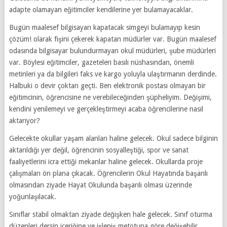
adapte olamayan eğitimciler kendilerine yer bulamayacaklar.
Bugün maalesef bilgisayarı kapatacak simgeyi bulamayıp kesin
çözüm! olarak fişini çekerek kapatan müdürler var. Bugün maalesef
odasında bilgisayar bulundurmayan okul müdürleri, şube müdürleri
var. Böylesi eğitimciler, gazeteleri basılı nüshasından, önemli
metinleri ya da bilgileri faks ve kargo yoluyla ulaştırmanın derdinde.
Halbuki o devir çoktan geçti. Ben elektronik postası olmayan bir
eğitimcinin, öğrencisine ne verebileceğinden şüpheliyim. Değişimi,
kendini yenilemeyi ve gerçekleştirmeyi acaba öğrencilerine nasıl
aktarıyor?
Gelecekte okullar yaşam alanları haline gelecek. Okul sadece bilginin
aktarıldığı yer değil, öğrencinin sosyalleştiği, spor ve sanat
faaliyetlerini icra ettiği mekanlar haline gelecek. Okullarda proje
çalışmaları ön plana çıkacak. Öğrencilerin Okul Hayatında başarılı
olmasından ziyade Hayat Okulunda başarılı olması üzerinde
yoğunlaşılacak.
Sınıflar stabil olmaktan ziyade değişken hale gelecek. Sınıf oturma
düzenleri dersin içeriğine ve işleniş metotuna göre değişebilir