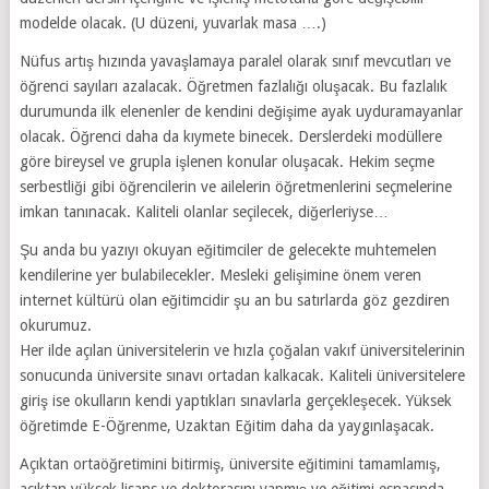
modelde olacak. (U düzeni, yuvarlak masa ….)
Nüfus artış hızında yavaşlamaya paralel olarak sınıf mevcutları ve
öğrenci sayıları azalacak. Öğretmen fazlalığı oluşacak. Bu fazlalık
durumunda ilk elenenler de kendini değişime ayak uyduramayanlar
olacak. Öğrenci daha da kıymete binecek. Derslerdeki modüllere
göre bireysel ve grupla işlenen konular oluşacak. Hekim seçme
serbestliği gibi öğrencilerin ve ailelerin öğretmenlerini seçmelerine
imkan tanınacak. Kaliteli olanlar seçilecek, diğerleriyse…
Şu anda bu yazıyı okuyan eğitimciler de gelecekte muhtemelen
kendilerine yer bulabilecekler. Mesleki gelişimine önem veren
internet kültürü olan eğitimcidir şu an bu satırlarda göz gezdiren
okurumuz.
Her ilde açılan üniversitelerin ve hızla çoğalan vakıf üniversitelerinin
sonucunda üniversite sınavı ortadan kalkacak. Kaliteli üniversitelere
giriş ise okulların kendi yaptıkları sınavlarla gerçekleşecek. Yüksek
öğretimde E-Öğrenme, Uzaktan Eğitim daha da yaygınlaşacak.
Açıktan ortaöğretimini bitirmiş, üniversite eğitimini tamamlamış,
açıktan yüksek lisans ve doktorasını yapmış ve eğitimi esnasında