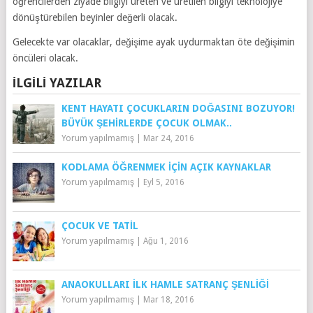
öğrencilerden ziyade bilgiyi üreten ve üretilen bilgiyi teknolojiye
dönüştürebilen beyinler değerli olacak.
Gelecekte var olacaklar, değişime ayak uydurmaktan öte değişimin
öncüleri olacak.
İLGILI YAZILAR
KENT HAYATI ÇOCUKLARIN DOĞASINI BOZUYOR!
BÜYÜK ŞEHIRLERDE ÇOCUK OLMAK..
Yorum yapılmamış
|
Mar 24, 2016
KODLAMA ÖĞRENMEK İÇIN AÇIK KAYNAKLAR
Yorum yapılmamış
|
Eyl 5, 2016
ÇOCUK VE TATIL
Yorum yapılmamış
|
Ağu 1, 2016
ANAOKULLARI İLK HAMLE SATRANÇ ŞENLIĞI
Yorum yapılmamış
|
Mar 18, 2016