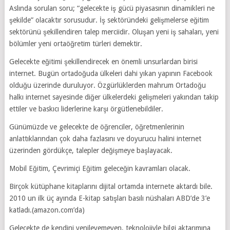
Aslında sorulan soru; “gelecekte iş gücü piyasasının dinamikleri ne
şekilde” olacaktır sorusudur. İş sektöründeki gelişmelerse eğitim
sektörünü şekillendiren talep merciidir. Oluşan yeni iş sahaları, yeni
bölümler yeni ortaöğretim türleri demektir.
Gelecekte eğitimi şekillendirecek en önemli unsurlardan birisi
internet. Bugün ortadoğuda ülkeleri dahi yıkan yapının Facebook
olduğu üzerinde duruluyor. Özgürlüklerden mahrum Ortadoğu
halkı internet sayesinde diğer ülkelerdeki gelişmeleri yakından takip
ettiler ve baskıcı liderlerine karşı örgütlenebildiler.
Günümüzde ve gelecekte de öğrenciler, öğretmenlerinin
anlattıklarından çok daha fazlasını ve doyurucu halini internet
üzerinden gördükçe, talepler değişmeye başlayacak.
Mobil Eğitim, Çevrimiçi Eğitim geleceğin kavramları olacak.
Birçok kütüphane kitaplarını dijital ortamda internete aktardı bile.
2010 un ilk üç ayında E-kitap satışları basılı nüshaları ABD’de 3’e
katladı.(amazon.com’da)
Gelecekte de kendini yenileyemeyen, teknolojiyle bilgi aktarımına