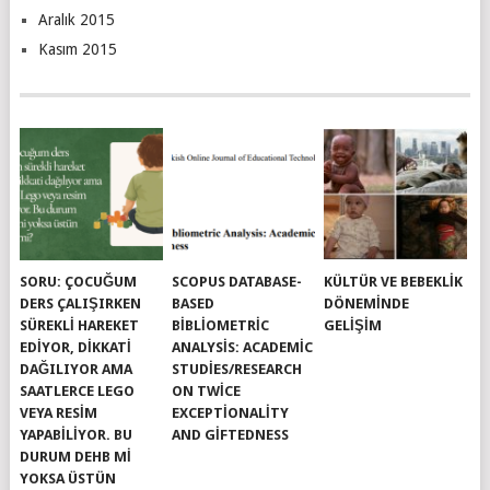
Aralık 2015
Kasım 2015
SORU: ÇOCUĞUM
SCOPUS DATABASE-
KÜLTÜR VE BEBEKLIK
DERS ÇALIŞIRKEN
BASED
DÖNEMINDE
SÜREKLI HAREKET
BIBLIOMETRIC
GELIŞIM
EDIYOR, DIKKATI
ANALYSIS: ACADEMIC
DAĞILIYOR AMA
STUDIES/RESEARCH
SAATLERCE LEGO
ON TWICE
VEYA RESIM
EXCEPTIONALITY
YAPABILIYOR. BU
AND GIFTEDNESS
DURUM DEHB MI
YOKSA ÜSTÜN