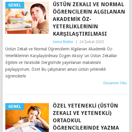
ÜSTÜN ZEKALI VE NORMAL
GENEL
ÖĞRENCILERIN ALGILANAN
AKADEMIK ÖZ-
YETERLIKLERININ
KARŞILAŞTIRILMASI
Sema Bekler
|
24 Şubat 2020
Üstün Zekalı ve Normal Öğrencilerin Algılanan Akademik Öz-
Yeterliklerinin Karşılaştırılması Özgen Aksoy’ un Üstün Zekalılar
Eğitimi ve Yaratıcılık Dergisi’nde yayınlanan makalesini
paylaşıyorum. Özet Bu çalışmanın amacı üstün yetenekli
öğrencilerle
Devamını Oku
ÖZEL YETENEKLİ (ÜSTÜN
GENEL
ZEKALI VE YETENEKLİ)
ORTAOKUL
ÖĞRENCİLERINDE YAZMA