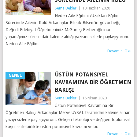
Sema Bekler
|
10 Haziran 2020
Neden Aile Eğitimi /Uzaktan Eğitim
Sürecinde Ailenin Rolü Arkadaşlar Bilecik Bilsem’in gözbebeği,
Değerli Edebiyat Öğretmenimiz M.Guneş Berberoğlu’nun
yaşadığımız sürece dair kaleme aldığı yazısını sizlerle paylaşıyorum.
Neden Aile Eğitimi
Devamını Oku
ÜSTÜN POTANSIYEL
GENEL
KAVRAMINA BIR ÖĞRETMEN
BAKIŞI
Sema Bekler
|
16 Nisan 2020
Üstün Potansiyel Kavramına Bir
Öğretmen Bakışı Arkadaşlar Merve UYSAL tarafından kaleme alınan
yazıyı sizlerle paylaşıyorum. Gelişen teknoloji ve değişen toplumsal
koşullar ile birlikte üstün potansiyel kavramı ve bu
Devamını Oku