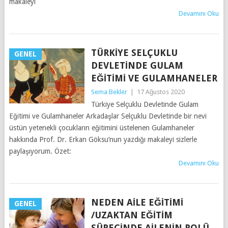
makaleyi
Devamını Oku
TÜRKIYE SELÇUKLU
GENEL
DEVLETINDE GULAM
EĞITIMI VE GULAMHANELER
Sema Bekler
|
17 Ağustos 2020
Türkiye Selçuklu Devletinde Gulam
Eğitimi ve Gulamhaneler Arkadaşlar Selçuklu Devletinde bir nevi
üstün yetenekli çocukların eğitimini üstelenen Gulamhaneler
hakkında Prof. Dr. Erkan Göksu’nun yazdığı makaleyi sizlerle
paylaşıyorum. Özet:
Devamını Oku
NEDEN AILE EĞITIMI
GENEL
/UZAKTAN EĞITIM
SÜRECINDE AILENIN ROLÜ