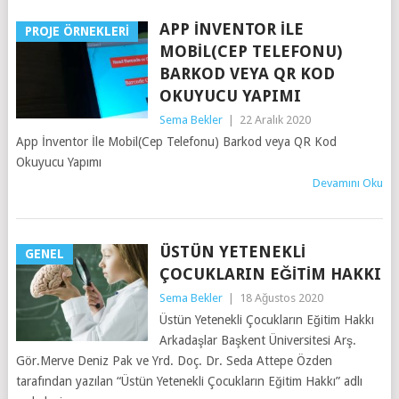
APP İNVENTOR İLE
PROJE ÖRNEKLERI
MOBIL(CEP TELEFONU)
BARKOD VEYA QR KOD
OKUYUCU YAPIMI
Sema Bekler
|
22 Aralık 2020
App İnventor İle Mobil(Cep Telefonu) Barkod veya QR Kod
Okuyucu Yapımı
Devamını Oku
ÜSTÜN YETENEKLI
GENEL
ÇOCUKLARIN EĞITIM HAKKI
Sema Bekler
|
18 Ağustos 2020
Üstün Yetenekli Çocukların Eğitim Hakkı
Arkadaşlar Başkent Üniversitesi Arş.
Gör.Merve Deniz Pak ve Yrd. Doç. Dr. Seda Attepe Özden
tarafından yazılan “Üstün Yetenekli Çocukların Eğitim Hakkı” adlı