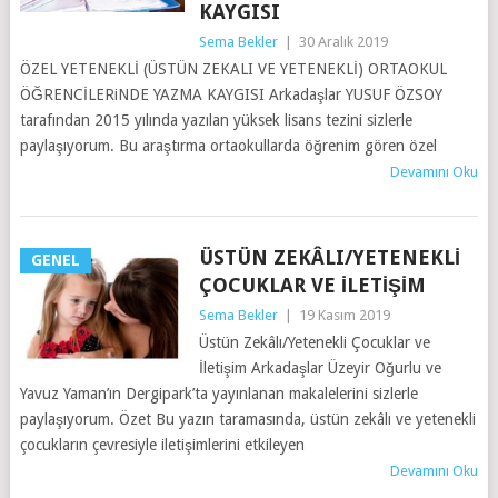
KAYGISI
Sema Bekler
|
30 Aralık 2019
ÖZEL YETENEKLİ (ÜSTÜN ZEKALI VE YETENEKLİ) ORTAOKUL
ÖĞRENCİLERiNDE YAZMA KAYGISI Arkadaşlar YUSUF ÖZSOY
tarafından 2015 yılında yazılan yüksek lisans tezini sizlerle
paylaşıyorum. Bu araştırma ortaokullarda öğrenim gören özel
Devamını Oku
ÜSTÜN ZEKÂLI/YETENEKLI
GENEL
ÇOCUKLAR VE İLETIŞIM
Sema Bekler
|
19 Kasım 2019
Üstün Zekâlı/Yetenekli Çocuklar ve
İletişim Arkadaşlar Üzeyir Oğurlu ve
Yavuz Yaman’ın Dergipark’ta yayınlanan makalelerini sizlerle
paylaşıyorum. Özet Bu yazın taramasında, üstün zekâlı ve yetenekli
çocukların çevresiyle iletişimlerini etkileyen
Devamını Oku