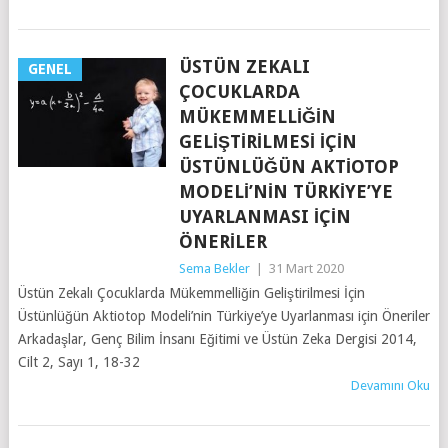
ÜSTÜN ZEKALI
GENEL
ÇOCUKLARDA
MÜKEMMELLIĞIN
GELIŞTIRILMESI İÇIN
ÜSTÜNLÜĞÜN AKTIOTOP
MODELI’NIN TÜRKIYE’YE
UYARLANMASI IÇIN
ÖNERILER
Sema Bekler
|
31 Mart 2020
Üstün Zekalı Çocuklarda Mükemmelliğin Geliştirilmesi İçin
Üstünlüğün Aktiotop Modeli’nin Türkiye’ye Uyarlanması için Öneriler
Arkadaşlar, Genç Bilim İnsanı Eğitimi ve Üstün Zeka Dergisi 2014,
Cilt 2, Sayı 1, 18-32
Devamını Oku