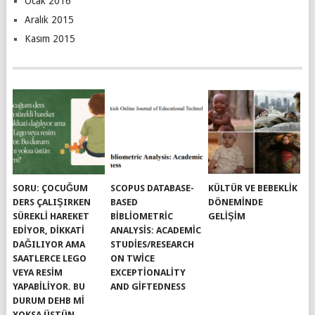
Ocak 2016
Aralık 2015
Kasım 2015
SORU: ÇOCUĞUM
SCOPUS DATABASE-
KÜLTÜR VE BEBEKLIK
DERS ÇALIŞIRKEN
BASED
DÖNEMINDE
SÜREKLI HAREKET
BIBLIOMETRIC
GELIŞIM
EDIYOR, DIKKATI
ANALYSIS: ACADEMIC
DAĞILIYOR AMA
STUDIES/RESEARCH
SAATLERCE LEGO
ON TWICE
VEYA RESIM
EXCEPTIONALITY
YAPABILIYOR. BU
AND GIFTEDNESS
DURUM DEHB MI
YOKSA ÜSTÜN