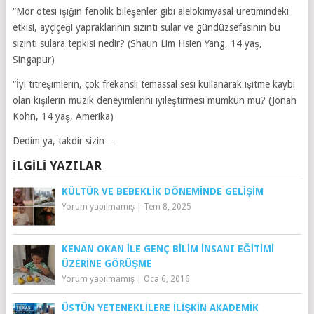
“Mor ötesi ışığın fenolik bileşenler gibi alelokimyasal üretimindeki
etkisi, ayçiçeği yapraklarının sızıntı sular ve gündüzsefasının bu
sızıntı sulara tepkisi nedir? (Shaun Lim Hsien Yang, 14 yaş,
Singapur)
“İyi titreşimlerin, çok frekanslı temassal sesi kullanarak işitme kaybı
olan kişilerin müzik deneyimlerini iyileştirmesi mümkün mü? (Jonah
Kohn, 14 yaş, Amerika)
Dedim ya, takdir sizin…
İLGILI YAZILAR
KÜLTÜR VE BEBEKLIK DÖNEMINDE GELIŞIM
Yorum yapılmamış
|
Tem 8, 2025
KENAN OKAN İLE GENÇ BILIM İNSANI EĞITIMI
ÜZERINE GÖRÜŞME
Yorum yapılmamış
|
Oca 6, 2016
ÜSTÜN YETENEKLILERE İLIŞKIN AKADEMIK