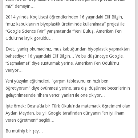
mi?” demeyin…
2014 yılında Koç Lisesi öğrencilerinden 16 yaşındaki Elif Bilgin,
“muz kabuklarının biyoplastik üretiminde kullanılması” projesi ile
“Google Science Fair” yarışmasında “Yeni Buluş, Amerikan Fen
Ödülü”ne layık görüldü…
Evet, yanlış okumadınız, muz kabuğundan biyoplastik yapmaktan
bahsediyor 16 yaşındaki Elif Bilgin… Ve bu düşünceye Google,
“Saçmalama!” diye susturmak yerine, Amerikan Fen Ödülü’nü
veriyor…
Yeni yüzyılın eğitimcileri, “çarpım tablosunu en hızlı ben
öğretiyorum” diye övünmesi yerine, sıra dışı düşünme becerilerinin
geliştirilmesinde “ilham verici” yanları ile öne çıkıyor…
İşte örnek: Bosna’da bir Türk Okulu’nda matematik öğretmeni olan
Aydan Meydan, bu yıl Google tarafından dünyanın “en iyi ilham
veren öğretmeni” seçildi…
Bu müthiş bir şey…