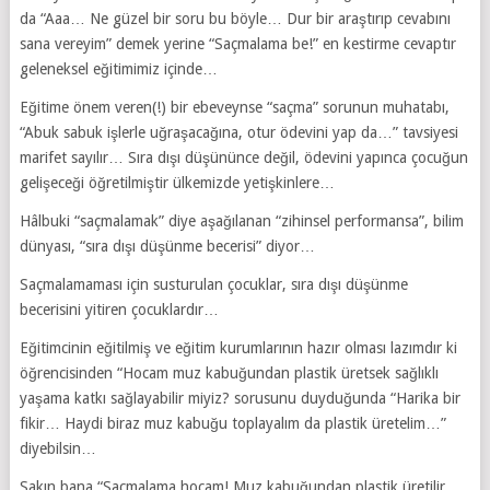
da “Aaa… Ne güzel bir soru bu böyle… Dur bir araştırıp cevabını
sana vereyim” demek yerine “Saçmalama be!” en kestirme cevaptır
geleneksel eğitimimiz içinde…
Eğitime önem veren(!) bir ebeveynse “saçma” sorunun muhatabı,
“Abuk sabuk işlerle uğraşacağına, otur ödevini yap da…” tavsiyesi
marifet sayılır… Sıra dışı düşününce değil, ödevini yapınca çocuğun
gelişeceği öğretilmiştir ülkemizde yetişkinlere…
Hâlbuki “saçmalamak” diye aşağılanan “zihinsel performansa”, bilim
dünyası, “sıra dışı düşünme becerisi” diyor…
Saçmalamaması için susturulan çocuklar, sıra dışı düşünme
becerisini yitiren çocuklardır…
Eğitimcinin eğitilmiş ve eğitim kurumlarının hazır olması lazımdır ki
öğrencisinden “Hocam muz kabuğundan plastik üretsek sağlıklı
yaşama katkı sağlayabilir miyiz? sorusunu duyduğunda “Harika bir
fikir… Haydi biraz muz kabuğu toplayalım da plastik üretelim…”
diyebilsin…
Sakın bana “Saçmalama hocam! Muz kabuğundan plastik üretilir