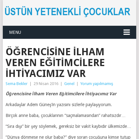
MENU
ÖĞRENCISINE İLHAM
VEREN EĞITIMCILERE
İHTIYACIMIZ VAR
Sema Bekler
|
29 Nisan 2016
|
Genel
|
Yorum yapılmamış
Öğrencisine İlham Veren Eğitimcilere İhtiyacımız Var
Arkadaşlar Adem Güneş’in yazısını sizlerle paylaşıyorum.
Birçok anne baba, çocuklarının “saçmalamasından” rahatsızdır…
“Sıra dışı” bir şey söylemek, gereksiz bir vakit kaybıdır ülkemizde…
“Dünya dönmese ne olur baba?” diye soran çocuğuna kimse tutup