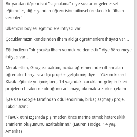
Bir yandan öğrencisini “saçmalama” diye susturan geleneksel
eğitimciler, diğer yandan öğrencisine bilimsel üretkenlikte “ilham
verenler”…
Ülkemizin böylesi eğitimcilere ihtiyacı var…
Çocuklarımızın kendisinden ilham aldığı öğretmenlere ihtiyacı var…
Eğitimcilerin “bir çocuğa ilham vermek ne demektir” diye öğrenmeye
ihtiyacı var…
Merak ettim, Google’a baktım, acaba öğretmeninden ilham alan
öğrenciler hangi sıra dışı projeler geliştirmiş diye… Yüzüm kızardı…
Klasik eğitimle yetişmiş ben, 14 yaşındaki çocukların geliştirdikleri
projelerin bırakın ne olduğunu anlamayı, okumakta zorluk çektim…
İşte size Google tarafından ödüllendirilmiş birkaç saçma(!) proje.
Takdir sizin:
“Tavuk etini ızgarada pişirmeden önce marine etmek heterosiklik
aminlerin oluşumunu azaltabilir mi? (Lauren Hodge, 14 yaş,
Amerika)