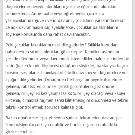
düşünceler nedeniyle sıkıntılarını gizleme eğiliminde oldukları
bilinmektedir. Anne- baba veya öğretmenler çocuklara
yaklaşımlarında güven verici davranır, çocukların yanlarında rahat
ve açık davranmasını sağlayabilirlerse , çocuklar da sıkıntılarını
söyleme konusunda daha rahat davranacaktır.
Peki çocuklar takıntılarını nasıl dile getirirler? Sıklıkla konudan
bahsederken sıkıntılı oldukları göze çarpar. Kendileri aslında bu
şekilde düşünmek veya davranmak istemedikleri halde içlerinden bir
sesin (bazen kendi düşüncesi olduğunu söylerler, bazılarıysa başka
birisinin sesi olarak tanımlayabilir) belli davranış ve düşüncelere yol
açtığını dile getirirler. Örn:içinden herhangi bir şeye küfür etmek
gelmesi, rahatsız edici cinsel içerikli görüntülerin göz önüne
gelmesi, bir şeyi iki kez yapmazsa kötü bir şey olacağı veya kapıyı
kilitlemiş olmasına rağmen sanki kilitlemediğini düşünmesi ve tekrar
tekrar kontrol etmek zorunda kalması gibi.
Bazen düşünceler eşlik etmeden sadece tekrar eden davranışlar
(kompulsiyonlar) ortaya çıkabilir ve bunlar dışardan rahatlıkla
gözlemlenebilir.