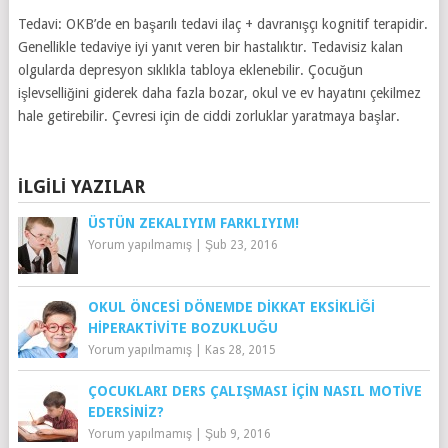
Tedavi: OKB’de en başarılı tedavi ilaç + davranışçı kognitif terapidir.
Genellikle tedaviye iyi yanıt veren bir hastalıktır. Tedavisiz kalan
olgularda depresyon sıklıkla tabloya eklenebilir. Çocuğun
işlevselliğini giderek daha fazla bozar, okul ve ev hayatını çekilmez
hale getirebilir. Çevresi için de ciddi zorluklar yaratmaya başlar.
İLGILI YAZILAR
ÜSTÜN ZEKALIYIM FARKLIYIM!
Yorum yapılmamış
|
Şub 23, 2016
OKUL ÖNCESI DÖNEMDE DIKKAT EKSIKLIĞI
HIPERAKTIVITE BOZUKLUĞU
Yorum yapılmamış
|
Kas 28, 2015
ÇOCUKLARI DERS ÇALIŞMASI İÇIN NASIL MOTIVE
EDERSINIZ?
Yorum yapılmamış
|
Şub 9, 2016