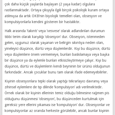
çok daha küçük yaşlarda başlayan (2 yaşa kadar) olgulara
rastlanmaktadır. Ortaya çıkışıyla ilgili birçok psikolojik kuram ortaya
atılmışsa da artık OKB’nin biyolojik temelleri olan, obsesyon ve
kompulsiyonlarla kendini gösteren bir hastalıktır.
Halk arasında ‘takıntı’ veya ‘vesvese’ olarak adlandırılan durumun
tıbbi terim olarak karşılığı ‘obsesyon’ dur. Obsesyon, istenmeden
gelen, uygunuz olarak yaşanan ve belirgin sıkıntıya neden olan,
yineleyici düşünce, dürtü veya düşlemlerdir. Kişi bu düşünce, dürtü
veya düşlemlere önem vermemeye, bunları baskılamaya veya başka
bir düşünce ya da eylemle bunları etkisizleştirmeye çalışır. Kişi bu
düşünce, dürtü ve düşlemlerin kendi beyninin bir ürünü olduğunun
farkındadır. Ancak çocuklar bunu tam olarak ifade edemeyebilirler.
Kişinin obsesyonlara tepki olarak yaptığı tekrarlayıcı davranış veya
zihinsel eylemlere de tıp dilinde ‘kompulsiyon’ adı verilmektedir.
Örnek olarak bir kişinin ellerinin temiz olduğu bilmesine rağmen pis
olduğunu düşünmesi ‘obsesyon’, bu düşünceden kurtulmak için
gereksiz yere ellerini yıkaması ise ‘kompulsiyon’ dur. Obsesyonlar ve
kompulsiyonlar az oranda herkeste görülebilir, ancak bunlar kişinin