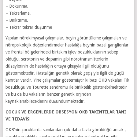
– Dokunma,
– Tekrarlama,
– Biriktirme,
– Tekrar tekrar düşünme
Yapılan nörokimyasal çalışmalar, beyin görüntüleme çalışmaları ve
nöropsikolojik değerlendirmeler hastalığa beynin bazal ganglionlar
ve frontal bölgelerindeki birtakım işlev bozukluklarının sebep
olduğu, serotonin ve dopamin gibi nörotransmitterlerin
düzeylerinin de hastalığın ortaya çıkışıyla ilgili olduğunu
göstermektedir. Hastalığın genetik olarak geçişiyle ilgili de güçlü
kanıtlar vardır. Yine çalışmalar göstermiştir ki bazı OKB vakaları Tik
bozukluğu ve Tourette sendromu ile birliktelik gösterebilmektedir
ve bu da bu vakaların benzer genetik orjinden
kaynaklanabileceklerini düşündürmektedir.
ÇOCUK VE ERGENLERDE OBSESYON OKB TAKINTILAR TANI
VE TEDAVİSİ
OKB’nin çocuklarda sanılandan çok daha fazla görüldüğü ancak ,
çocukların sıklıkla ayıplanacakları ve yanlış anlaşılacakları gibi