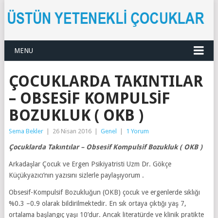
MENU
ÇOCUKLARDA TAKINTILAR
– OBSESIF KOMPULSIF
BOZUKLUK ( OKB )
Sema Bekler
|
26 Nisan 2016
|
Genel
|
1 Yorum
Çocuklarda Takıntılar – Obsesif Kompulsif Bozukluk ( OKB )
Arkadaşlar Çocuk ve Ergen Psikiyatristi Uzm Dr. Gökçe
Küçükyazıcı’nın yazısını sizlerle paylaşıyorum .
Obsesif-Kompulsif Bozukluğun (OKB) çocuk ve ergenlerde sıklığı
%0.3 –0.9 olarak bildirilmektedir. En sık ortaya çıktığı yaş 7,
ortalama başlangıç yaşı 10’dur. Ancak literatürde ve klinik pratikte