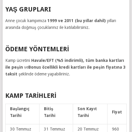
YAŞ GRUPLARI
Anne çocuk kampımıza
1999 ve 2011 (bu yıllar dahil)
yılları
arasında doğmuş çocuklarınız ile katılabilirsiniz.
ÖDEME YÖNTEMLERI
Kamp ücretini
Havale/EFT (%5 indirimli), tüm banka kartları
ile peşin
ve
Bonus özellikli kredi kartları ile peşin fiyatına 3
taksit
şeklinde ödeme yapabiliriniz.
KAMP TARIHLERI
Başlangıç
Bitiş
Son Kayıt
Fiyat
Tarihi
Tarihi
Tarihi
30 Temmuz
31 Temmuz
20 Temmuz
960