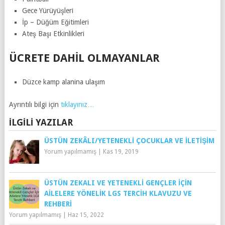
Gece Yürüyüşleri
İp – Düğüm Eğitimleri
Ateş Başı Etkinlikleri
ÜCRETE DAHIL OLMAYANLAR
Düzce kamp alanina ulaşım
Ayrıntılı bilgi için
tıklayınız…
İLGILI YAZILAR
ÜSTÜN ZEKÂLI/YETENEKLI ÇOCUKLAR VE İLETIŞIM
Yorum yapılmamış
|
Kas 19, 2019
ÜSTÜN ZEKALI VE YETENEKLI GENÇLER İÇIN
AILELERE YÖNELIK LGS TERCIH KLAVUZU VE
REHBERI
Yorum yapılmamış
|
Haz 15, 2022