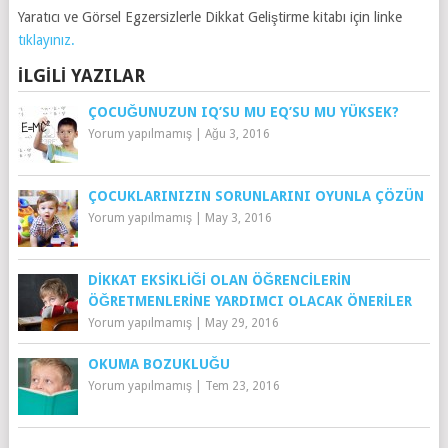
Yaratıcı ve Görsel Egzersizlerle Dikkat Geliştirme kitabı için linke
tıklayınız.
İLGILI YAZILAR
ÇOCUĞUNUZUN IQ’SU MU EQ’SU MU YÜKSEK?
Yorum yapılmamış
|
Ağu 3, 2016
ÇOCUKLARINIZIN SORUNLARINI OYUNLA ÇÖZÜN
Yorum yapılmamış
|
May 3, 2016
DIKKAT EKSIKLIĞI OLAN ÖĞRENCILERIN
ÖĞRETMENLERINE YARDIMCI OLACAK ÖNERILER
Yorum yapılmamış
|
May 29, 2016
OKUMA BOZUKLUĞU
Yorum yapılmamış
|
Tem 23, 2016