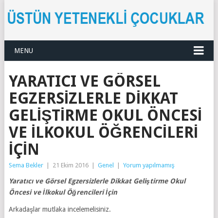
MENU
YARATICI VE GÖRSEL
EGZERSIZLERLE DIKKAT
GELIŞTIRME OKUL ÖNCESI
VE İLKOKUL ÖĞRENCILERI
İÇIN
Sema Bekler
|
21 Ekim 2016
|
Genel
|
Yorum yapılmamış
Yaratıcı ve Görsel Egzersizlerle Dikkat Geliştirme Okul
Öncesi ve İlkokul Öğrencileri İçin
Arkadaşlar mutlaka incelemelisiniz.