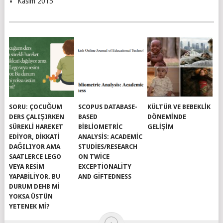
Kasım 2015
SORU: ÇOCUĞUM
SCOPUS DATABASE-
KÜLTÜR VE BEBEKLIK
DERS ÇALIŞIRKEN
BASED
DÖNEMINDE
SÜREKLI HAREKET
BIBLIOMETRIC
GELIŞIM
EDIYOR, DIKKATI
ANALYSIS: ACADEMIC
DAĞILIYOR AMA
STUDIES/RESEARCH
SAATLERCE LEGO
ON TWICE
VEYA RESIM
EXCEPTIONALITY
YAPABILIYOR. BU
AND GIFTEDNESS
DURUM DEHB MI
YOKSA ÜSTÜN
YETENEK MI?