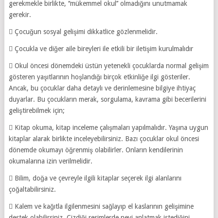
gerekmekle birlikte, ‘‘mükemmel okul’’ olmadığını unutmamak
gerekir.
 Çocuğun sosyal gelişimi dikkatlice gözlenmelidir.
 Çocukla ve diğer aile bireyleri ile etkili bir iletişim kurulmalıdır
 Okul öncesi dönemdeki üstün yetenekli çocuklarda normal gelişim
gösteren yaşıtlarının hoşlandığı birçok etkinliğe ilgi gösteriler.
Ancak, bu çocuklar daha detaylı ve derinlemesine bilgiye ihtiyaç
duyarlar. Bu çocukların merak, sorgulama, kavrama gibi becerilerini
geliştirebilmek için;
 Kitap okuma, kitap inceleme çalışmaları yapılmalıdır. Yaşına uygun
kitaplar alarak birlikte inceleyebilirsiniz. Bazı çocuklar okul öncesi
dönemde okumayı öğrenmiş olabilirler. Onların kendilerinin
okumalarına izin verilmelidir.
 Bilim, doğa ve çevreyle ilgili kitaplar seçerek ilgi alanlarını
çoğaltabilirsiniz.
 Kalem ve kağıtla ilgilenmesini sağlayıp el kaslarının gelişimine
destek olabilirsiniz. Çizdiği resimlerde neyi anlatmak istediğini