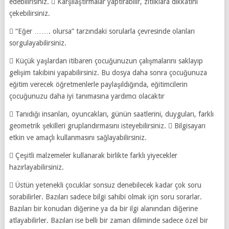
edebilirisiniz.  Karşılaştırmalar yaptırabilir, zıtlıklara dikkatini
çekebilirsiniz.
 “Eğer ……. olursa” tarzındaki sorularla çevresinde olanları
sorgulayabilirsiniz.
 Küçük yaşlardan itibaren çocuğunuzun çalışmalarını saklayıp
gelişim takibini yapabilirsiniz. Bu dosya daha sonra çocuğunuza
eğitim verecek öğretmenlerle paylaşıldığında, eğitimcilerin
çocuğunuzu daha iyi tanımasına yardımcı olacaktır
 Tanıdığı insanları, oyuncakları, günün saatlerini, duyguları, farklı
geometrik şekilleri gruplandırmasını isteyebilirsiniz.  Bilgisayarı
etkin ve amaçlı kullanmasını sağlayabilirsiniz.
 Çeşitli malzemeler kullanarak birlikte farklı yiyecekler
hazırlayabilirsiniz.
 Üstün yetenekli çocuklar sonsuz denebilecek kadar çok soru
sorabilirler. Bazıları sadece bilgi sahibi olmak için soru sorarlar.
Bazıları bir konudan diğerine ya da bir ilgi alanından diğerine
atlayabilirler. Bazıları ise belli bir zaman diliminde sadece özel bir