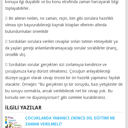
konuya ilgi duyabilir ve bu konu etrafında zaman harcayarak bilgi
toplayabilirler.
 Bir ailenin neden, ne zaman, niçin, kim gibi sorulara hazırlıklı
olması için başvurabileceği kaynak kitapları ellerinin altında
bulundurmaları önemlidir
 Sordukları sorulara verilen cevaplar onları tatmin etmeyebilir ya
da yaşları gereği anlamlandıramayacağı sorular sorabilirler (inanç,
cinsellik vb).
 Sordukları sorular gerçekten sizi zorlamışsa kendinize ve
çocuğunuza karşı dürüst olmalısınız. Çocuğun anlayabileceği
düzeye uygun olarak cevap öncesi bir ön hazırlık yapmanız faydalı
olacaktır. Örneğin: “Bu gerçekten iyi bir soruydu, bazı yetişkinler de
bu soruyu sormakta, ancak verilebilecek net bir cevap yok. Bu
konuda sen ne düşünüyorsun? gibi cümleler kurabilirsiniz.
İLGILI YAZILAR
ÇOCUKLARDA YABANCI (İKINCI) DIL EĞITIMI NE
ZAMAN VERILMELI?