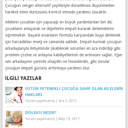
Çocuğun zengin alternatif çeşitleriyle donatılması düşünmeden
hareket etme dürtüsünü kontrol etmede yardımcı olacaktır.
Ailelerin çocukları için yapacağı en büyük yardımlardan biri de;
çocukların anlayarak ve diğerlerini empati kurarak dinlemelerini
öğretmektir. Başarılı insanların formülü karşısındaki kişiyi dinlemek
için harcadıkları enerji ve zamanda saklıdır. Empati kurmak çocuğun
arkadaşlarıyla iletişiminde çıkabilecek sorunları en aza indirdiği gibi
problem çözme ve anlaşma kabiliyetlerinin de artmasını sağlar. Eğer
sen arkadaşının yerinde olsaydın ne hissederdin, gibi sorular
çocuğun empati gücünü arttırmaya yardımcı olur.
İLGILI YAZILAR
ÜSTÜN YETENEKLI ÇOCUĞA SAHIP OLAN AILELERIN
HAKLARI
Yorum yapılmamış
|
Ara 3, 2015
DISLEKSI NEDIR?
Yorum yapılmamış
|
May 10, 2017