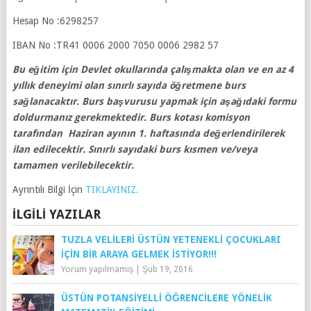
Hesap No :6298257
IBAN No :TR41 0006 2000 7050 0006 2982 57
Bu eğitim için Devlet okullarında çalışmakta olan ve en az 4
yıllık deneyimi olan sınırlı sayıda öğretmene burs
sağlanacaktır. Burs başvurusu yapmak için aşağıdaki formu
doldurmanız gerekmektedir. Burs kotası komisyon
tarafından Haziran ayının 1. haftasında değerlendirilerek
ilan edilecektir. Sınırlı sayıdaki burs kısmen ve/veya
tamamen verilebilecektir.
Ayrıntılı Bilgi İçin
TIKLAYINIZ.
İLGILI YAZILAR
TUZLA VELILERI ÜSTÜN YETENEKLI ÇOCUKLARI
IÇIN BIR ARAYA GELMEK İSTIYOR!!!
Yorum yapılmamış
|
Şub 19, 2016
ÜSTÜN POTANSIYELLI ÖĞRENCILERE YÖNELIK