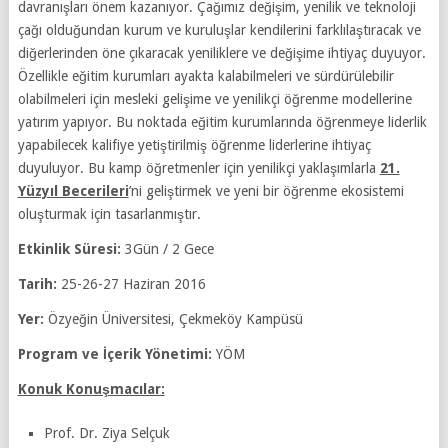
davranışları önem kazanıyor. Çağımız değişim, yenilik ve teknoloji
çağı olduğundan kurum ve kuruluşlar kendilerini farklılaştıracak ve
diğerlerinden öne çıkaracak yeniliklere ve değişime ihtiyaç duyuyor.
Özellikle eğitim kurumları ayakta kalabilmeleri ve sürdürülebilir
olabilmeleri için mesleki gelişime ve yenilikçi öğrenme modellerine
yatırım yapıyor. Bu noktada eğitim kurumlarında öğrenmeye liderlik
yapabilecek kalifiye yetiştirilmiş öğrenme liderlerine ihtiyaç
duyuluyor. Bu kamp öğretmenler için yenilikçi yaklaşımlarla
21.
Yüzyıl Becerileri
’ni geliştirmek ve yeni bir öğrenme ekosistemi
oluşturmak için tasarlanmıştır.
Etkinlik Süresi:
3Gün / 2 Gece
Tarih:
25-26-27 Haziran 2016
Yer:
Özyeğin Üniversitesi, Çekmeköy Kampüsü
Program ve İçerik Yönetimi:
YÖM
Konuk Konuşmacılar:
Prof. Dr. Ziya Selçuk