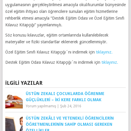
uygulamasının gerçekleştirilmesi amacıyla okul/kurumlar bünyesinde
özel eğitim ihtiyacı olan öğrencilere sunulan eğitim hizmetlerine
rehberlik etmesi amacıyla “Destek Eğitim Odası ve Özel Eğitim Sınıfı
Kılavuz Kitapçığı” yayımlanmıştı.
Söz konusu kılavuzlar, eğitim ortamlarında kullanılebilecek
materyaller ve fiziki standartlar eklenerek güncellenmiştir.
Özel Eğitim Sınıfı Kılavuz Kitapçığı´nı indirmek için
tıklayınız.
Destek Eğitim Odası Kılavuz Kitapçığı´nı indirmek için
tıklayınız.
İLGILI YAZILAR
ÜSTÜN ZEKALI ÇOCUKLARDA ÖĞRENME
GÜÇLÜKLERI – İKI KERE FARKLI OLMAK
Yorum yapılmamış
|
Şub 24, 2016
ÜSTÜN ZEKÂLI VE YETENEKLI ÖĞRENCILERIN
ÖĞRETMENLERININ SAHIP OLMASI GEREKEN
ÖZELLIKLER