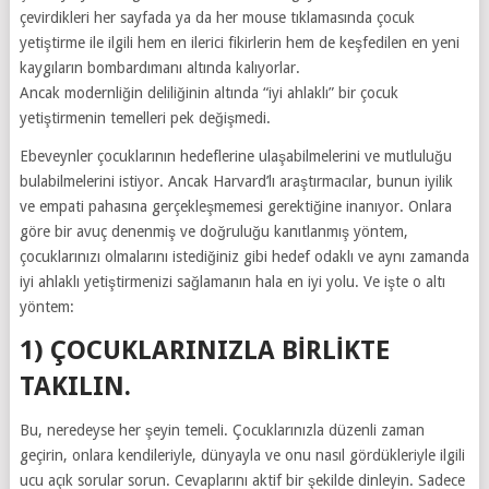
çevirdikleri her sayfada ya da her mouse tıklamasında çocuk
yetiştirme ile ilgili hem en ilerici fikirlerin hem de keşfedilen en yeni
kaygıların bombardımanı altında kalıyorlar.
Ancak modernliğin deliliğinin altında “iyi ahlaklı” bir çocuk
yetiştirmenin temelleri pek değişmedi.
Ebeveynler çocuklarının hedeflerine ulaşabilmelerini ve mutluluğu
bulabilmelerini istiyor. Ancak Harvard’lı araştırmacılar, bunun iyilik
ve empati pahasına gerçekleşmemesi gerektiğine inanıyor. Onlara
göre bir avuç denenmiş ve doğruluğu kanıtlanmış yöntem,
çocuklarınızı olmalarını istediğiniz gibi hedef odaklı ve aynı zamanda
iyi ahlaklı yetiştirmenizi sağlamanın hala en iyi yolu. Ve işte o altı
yöntem:
1) ÇOCUKLARINIZLA BIRLIKTE
TAKILIN.
Bu, neredeyse her şeyin temeli. Çocuklarınızla düzenli zaman
geçirin, onlara kendileriyle, dünyayla ve onu nasıl gördükleriyle ilgili
ucu açık sorular sorun. Cevaplarını aktif bir şekilde dinleyin. Sadece