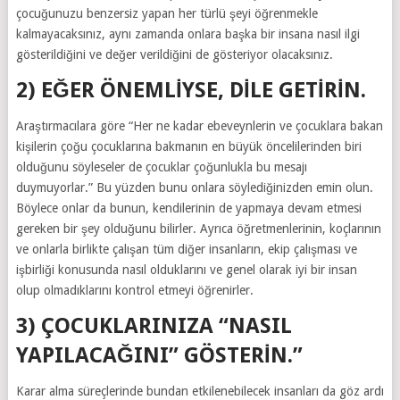
çocuğunuzu benzersiz yapan her türlü şeyi öğrenmekle
kalmayacaksınız, aynı zamanda onlara başka bir insana nasıl ilgi
gösterildiğini ve değer verildiğini de gösteriyor olacaksınız.
2) EĞER ÖNEMLIYSE, DILE GETIRIN.
Araştırmacılara göre “Her ne kadar ebeveynlerin ve çocuklara bakan
kişilerin çoğu çocuklarına bakmanın en büyük öncelilerinden biri
olduğunu söyleseler de çocuklar çoğunlukla bu mesajı
duymuyorlar.” Bu yüzden bunu onlara söylediğinizden emin olun.
Böylece onlar da bunun, kendilerinin de yapmaya devam etmesi
gereken bir şey olduğunu bilirler. Ayrıca öğretmenlerinin, koçlarının
ve onlarla birlikte çalışan tüm diğer insanların, ekip çalışması ve
işbirliği konusunda nasıl olduklarını ve genel olarak iyi bir insan
olup olmadıklarını kontrol etmeyi öğrenirler.
3) ÇOCUKLARINIZA “NASIL
YAPILACAĞINI” GÖSTERIN.”
Karar alma süreçlerinde bundan etkilenebilecek insanları da göz ardı