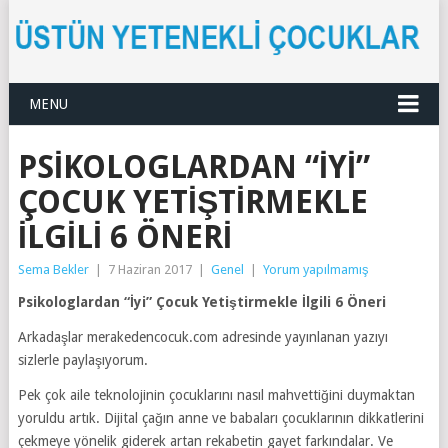
MENU
PSIKOLOGLARDAN “İYI”
ÇOCUK YETIŞTIRMEKLE
İLGILI 6 ÖNERI
Sema Bekler
|
7 Haziran 2017
|
Genel
|
Yorum yapılmamış
Psikologlardan “İyi” Çocuk Yetiştirmekle İlgili 6 Öneri
Arkadaşlar merakedencocuk.com adresinde yayınlanan yazıyı
sizlerle paylaşıyorum.
Pek çok aile teknolojinin çocuklarını nasıl mahvettiğini duymaktan
yoruldu artık. Dijital çağın anne ve babaları çocuklarının dikkatlerini
çekmeye yönelik giderek artan rekabetin gayet farkındalar. Ve