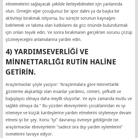
etmemelerini sağlayacak şekilde ilerleyebilmeleri için yanlarında
olun. Örneğin eğer çocuğunuz bir spor dalını ya da başka bir
aktiviteyi bırakmak istiyorsa, bu süreçte sorunun kaynağını
belirlemek ve takıma olan katkılarını da göz önünde bulundurmak
için onları teşvik edin. Ve sonra bırakmanın gerçekten sorunu çözüp
çözmeyeceğini anlamalarına yardım edin.
4) YARDIMSEVERLIĞI VE
MINNETTARLIĞI RUTIN HALINE
GETIRIN.
Araştırmacılar şöyle yazıyor: “Araştırmalara göre minnettarlık
gösterme alışkanlığı olan insanlar yardımcı, cömert, şefkatli ve
bağışlayıcı olmaya daha meyilli oluyorlar. Ve aynı zamanda mutlu ve
sağlıklı olmaya da.” Bu yüzden ebeveynlerin çocuklarından ev işi
istemeye ve küçük kardeşlerine yardım etmelerini söylemeye devam
etmesi iyi bir şey. Konu “iyi” davranışı övmeye geldiğinde ise
araştırmacılar ebeveynlerin “sadece sıra dışı yardım eylemlerini”
övmelerini tavsiye ediyor.