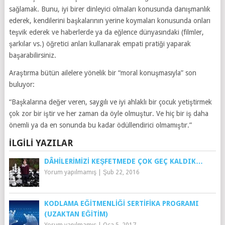
sağlamak. Bunu, iyi birer dinleyici olmaları konusunda danışmanlık
ederek, kendilerini başkalarının yerine koymaları konusunda onları
teşvik ederek ve haberlerde ya da eğlence dünyasındaki (filmler,
şarkılar vs.) öğretici anları kullanarak empati pratiği yaparak
başarabilirsiniz.
Araştırma bütün ailelere yönelik bir “moral konuşmasıyla” son
buluyor:
“Başkalarına değer veren, saygılı ve iyi ahlaklı bir çocuk yetiştirmek
çok zor bir iştir ve her zaman da öyle olmuştur. Ve hiç bir iş daha
önemli ya da en sonunda bu kadar ödüllendirici olmamıştır.”
İLGILI YAZILAR
DÂHILERIMIZI KEŞFETMEDE ÇOK GEÇ KALDIK…
Yorum yapılmamış
|
Şub 22, 2016
KODLAMA EĞITMENLIĞI SERTIFIKA PROGRAMI
(UZAKTAN EĞİTİM)
Yorum yapılmamış
|
Oca 5, 2017